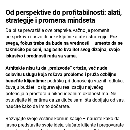
Od perspektive do profitabilnosti: alati,
strategije i promena mindseta
Da bi se prevazišle ove prepreke, važno je promeniti
perspektivu i usvojiti neke ključne alate i strategije.
Pre
svega, fokus treba da bude na vrednosti – umesto da se
takmičite po ceni, naglasite kvalitet svog dizajna, svoje
iskustvo i prednosti rada sa vama.
Arhitekte nisu tu da „proizvode“ crteže, već nude
celovitu uslugu koja rešava probleme i pruža ozbiljne
benefite klijentima:
podršku pri donošenju važnih odluka,
čuvaju budžet i osiguravaju realizaciju najvećeg
potencijala prostora u nikad idealnim okolnostima. Ne
ostavljajte klijentima da zaključe sami šta dobijaju od vas,
naučite kako da im to dočarate.
Razvijajte svoje veštine komunikacije – naučite kako da
jasno predstavite svoje ideje, slušate klijente i pregovarate