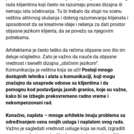
rada klijentima koji često ne razumeju proces dizajna ili
nemaju ista očekivanja. Tu bi trebalo da stupi na scenu
veština aktivnog slušanja i dobrog razumevanja klijenata i
sposobnost da se kreativne ideje i rešenja za dati prostor
objasne jezikom klijenta, da se povežu sa njegovim
potrebama.
Arhitektama je često teško da rečima objasne ono što im
deluje očigledno. Zato je važno da nauče da objasne
vrednost i benefit dizajna „običnim jezikom“.
Komunikacija je veština koja se uči!
Postoji mnogo
dostupnih tehnika i alata u komunikaciji, koji mogu
značajno da unaprede odnose sa klijentima i da
pomognu kod postavljanja jasnih granica, koje su važne,
kako bi se izbeglo prekovremeno radno vreme i
nekompenzovani rad.
Konačno, naplata – mnoge arhitekte imaju problema sa
određivanjem cena svojih usluga i naplatom svog rada.
Važno je sagledati vrednost usluge koja se nudi, izgraditi