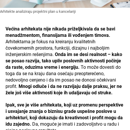
Arhitekte analiziraju projektni plan u kancelariji
Većina arhitekata nije nikada priželjkivala da se bavi
menadžmentom, finansijama ili vođenjem timova.
Arhitektama je fokus na kreiranju kvalitetnih
čovekomernih prostora, funkciji, dizajnu i najboljim
inženjerskim rešenjima.
Onda im se desi realnost – kako
se posao razvija, tako upliv poslovnih aktivnosti počinje
da raste, oduzima vreme i energiju.
To može dovesti do
toga da se na kraju dana osećaju preopterećeno,
nedovoljno cenjeno i da im posao ne donosi očekivani
profit.
Mnogi odluče i da ne razvijaju dalje praksu, jer ne
žele još više aktivnosti koje ih udaljavaju od struke.
Ipak, sve je više arhitekata, koji uz promenu perspektive
i usvajanje znanja o biznisu grade uspešne poslove u
arhitekturi, koji dokazuju da kreativnost i profit mogu da
idu zajedno.
Da, moguće je imati i zadovoljstvo u radu i