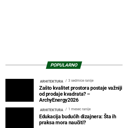
Projekat „THE FLAG Nippes“ – Stara
poslovna zgrada postaje studentski
smeštaj
1 mesec ranije
PROMO
ArchyEnergy 2026: Kako izgleda
profesionalni put žena u arhitekturi?
2 meseca ranije
NOVOSTI
Fondacija „Milenija i Darko Marušić“
raspisala konkurs za drugu
regionalnu nagradu iz oblasti
arhitekture stanovanja