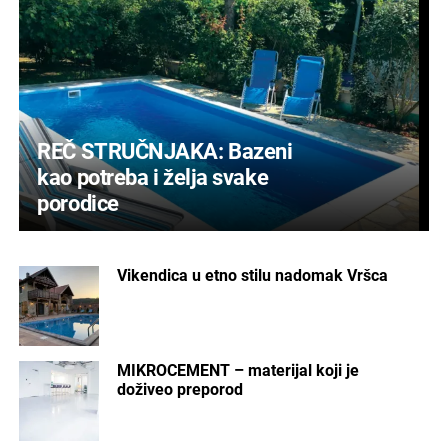
REČ STRUČNJAKA: Bazeni
kao potreba i želja svake
porodice
Vikendica u etno stilu nadomak Vršca
MIKROCEMENT – materijal koji je
doživeo preporod