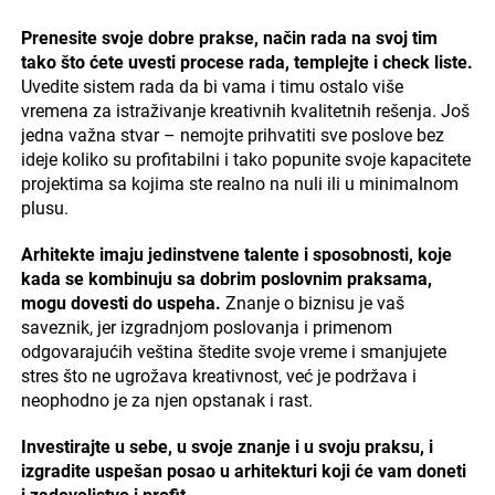
Prenesite svoje dobre prakse, način rada na svoj tim
tako što ćete uvesti procese rada, templejte i check liste.
Uvedite sistem rada da bi vama i timu ostalo više
vremena za istraživanje kreativnih kvalitetnih rešenja. Još
jedna važna stvar – nemojte prihvatiti sve poslove bez
ideje koliko su profitabilni i tako popunite svoje kapacitete
projektima sa kojima ste realno na nuli ili u minimalnom
plusu.
Arhitekte imaju jedinstvene talente i sposobnosti, koje
kada se kombinuju sa dobrim poslovnim praksama,
mogu dovesti do uspeha.
Znanje o biznisu je vaš
saveznik, jer izgradnjom poslovanja i primenom
odgovarajućih veština štedite svoje vreme i smanjujete
stres što ne ugrožava kreativnost, već je podržava i
neophodno je za njen opstanak i rast.
Investirajte u sebe, u svoje znanje i u svoju praksu, i
izgradite uspešan posao u arhitekturi koji će vam doneti