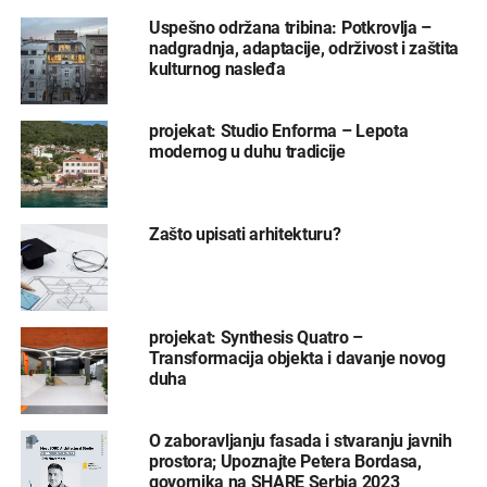
Uspešno održana tribina: Potkrovlja –
nadgradnja, adaptacije, održivost i zaštita
kulturnog nasleđa
projekat: Studio Enforma – Lepota
modernog u duhu tradicije
Zašto upisati arhitekturu?
projekat: Synthesis Quatro –
Transformacija objekta i davanje novog
duha
O zaboravljanju fasada i stvaranju javnih
prostora; Upoznajte Petera Bordasa,
govornika na SHARE Serbia 2023