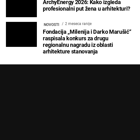
Copyright © 2024 Marketing Press | Filipa Višnjića 17a | 21000 Novi Sad |
+381.21.6333.824