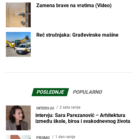
Zamena brave na vratima (Video)
Reč stručnjaka: Građevinske mašine
POSLEDNJE
POPULARNO
2 sata ranije
INTERVJU
intervju: Sara Parezanović – Arhitektura
između škole, biroa i svakodnevnog života
1 dan ranije
PROMO