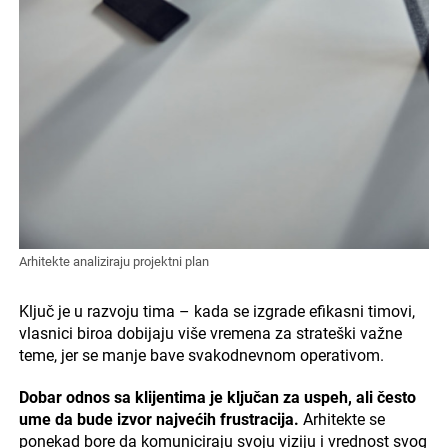
Arhitekte analiziraju projektni plan
Ključ je u razvoju tima – kada se izgrade efikasni timovi,
vlasnici biroa dobijaju više vremena za strateški važne
teme, jer se manje bave svakodnevnom operativom.
Dobar odnos sa klijentima je ključan za uspeh, ali često
ume da bude izvor najvećih frustracija.
Arhitekte se
ponekad bore da komuniciraju svoju viziju i vrednost svog