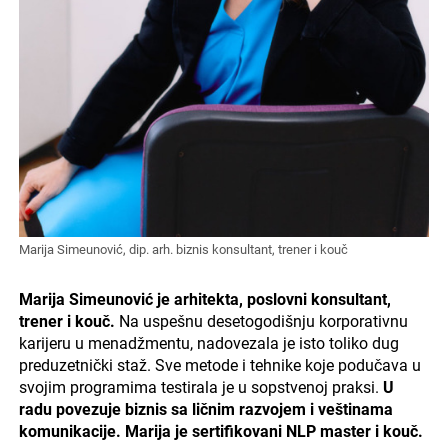
Marija Simeunović, dip. arh. biznis konsultant, trener i kouč
Marija Simeunović je arhitekta, poslovni konsultant,
trener i kouč.
Na uspešnu desetogodišnju korporativnu
karijeru u menadžmentu, nadovezala je isto toliko dug
preduzetnički staž. Sve metode i tehnike koje podučava u
svojim programima testirala je u sopstvenoj praksi.
U
radu povezuje biznis sa ličnim razvojem i veštinama
komunikacije. Marija je sertifikovani NLP master i kouč.