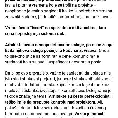
javlja i pitanje vremena koje se troši na projekte –
neophodno je realno sagledati koliko je potrebno vremena
za svaki zadatak, jer to utiče na formiranje ponude i cene.
Vreme često “iscuri” na sporednim aktivnostima, kao
cena nepostojanja sistema rada.
Arhitekte često nemaju definisane usluge, pa ni ne znaju
kada njihova usluga počinje, a kada se završava.
Onda
to direktno utiče na formiranje cene, komuniciranje
vrednosti koja se nudi i uspešnost ugovaranja posla.
Da bi se ovo prevazišlo, važno je sagledati da usluga nije
isto što i strukovni projekat, jer pored strukovnih aktivnosti
obuhvata dodatnu podršku koja se pruža klijentima kroz
mejlove, sastanke, izveštaje ili konsultacije. Delegiranje je
takođe značajna tema.
Arhitekte su često perfekcionisti i
teško im je da prepuste kontrolu nad projektom.
Ali,
pokušaj da arhitekte sve rade sami dovodi do čuvenog
burnouta i usporava rast poslovanja.
Važno je naučiti