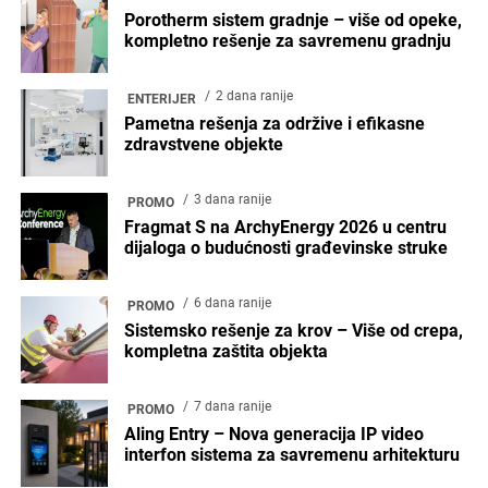
Porotherm sistem gradnje – više od opeke,
kompletno rešenje za savremenu gradnju
2 dana ranije
ENTERIJER
Pametna rešenja za održive i efikasne
zdravstvene objekte
3 dana ranije
PROMO
Fragmat S na ArchyEnergy 2026 u centru
dijaloga o budućnosti građevinske struke
6 dana ranije
PROMO
Sistemsko rešenje za krov – Više od crepa,
kompletna zaštita objekta
7 dana ranije
PROMO
Aling Entry – Nova generacija IP video
interfon sistema za savremenu arhitekturu