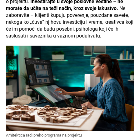
o projektu.
Investirajte u svoje poslovne veštine – ne
morate da učite na teži način, kroz svoje iskustvo.
Ne
zaboravite – klijenti kupuju poverenje, pouzdane savete,
nekoga ko „čuva“ njihovu investiciju i vreme, kreativca koji
će im pomoći da budu posebni, psihologa koji će ih
saslušati i saveznika u važnom poduhvatu.
Arhitektica radi preko programa na projektu