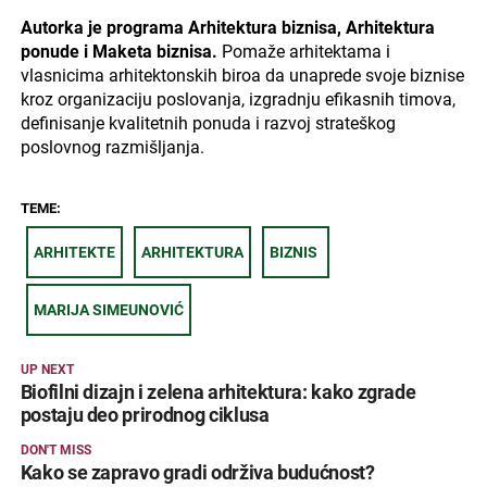
Autorka je programa Arhitektura biznisa, Arhitektura
ponude i Maketa biznisa.
Pomaže arhitektama i
vlasnicima arhitektonskih biroa da unaprede svoje biznise
kroz organizaciju poslovanja, izgradnju efikasnih timova,
definisanje kvalitetnih ponuda i razvoj strateškog
poslovnog razmišljanja.
TEME:
ARHITEKTE
ARHITEKTURA
BIZNIS
MARIJA SIMEUNOVIĆ
UP NEXT
Biofilni dizajn i zelena arhitektura: kako zgrade
postaju deo prirodnog ciklusa
DON'T MISS
Kako se zapravo gradi održiva budućnost?