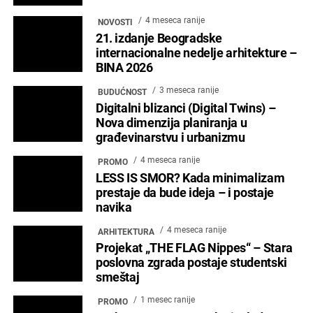
POČETNA
ARCHYENERGY KONFERENCIJA
MARKETING
POSLOVNI ADRESAR
O NAMA
PRETPLATA
ARHIVA
IZDVOJENO
KONTAKT