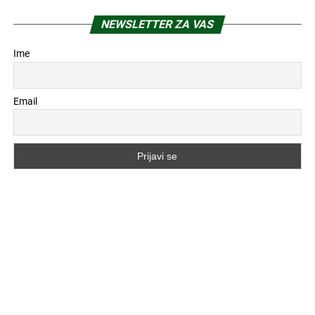
NEWSLETTER ZA VAS
Ime
Email
POPULARNO
3 sedmice ranije
ARHITEKTURA
Zašto kvalitet prostora postaje važniji
od prodaje kvadrata? –