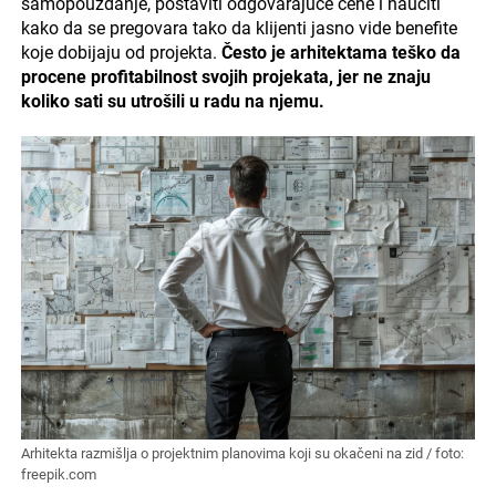
samopouzdanje, postaviti odgovarajuće cene i naučiti
kako da se pregovara tako da klijenti jasno vide benefite
koje dobijaju od projekta.
Često je arhitektama teško da
procene profitabilnost svojih projekata, jer ne znaju
koliko sati su utrošili u radu na njemu.
Arhitekta razmišlja o projektnim planovima koji su okačeni na zid / foto:
freepik.com