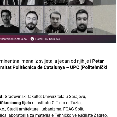
inentna imena iz svijeta, a jedan od njih je i
Petar
ersitat Politècnica de Catalunya – UPC (Politehnički
ađ.
Građevinski fakultet Univerziteta u Sarajevu,
fikacionog tijela
u Institutu GIT d.o.o. Tuzla,
.o., Studij arhitekture i urbanizma, FGAG Split,
eljica laboratorija za materijale Tehničko veleučilište Zagreb,