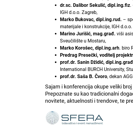
dr.sc. Dalibor Sekulić, dipl.ing.fiz
.
IGH d.o.o. Zagreb,
Marko Bukovac, dipl.ing.rud.
– spe
materijale i konstrukcije, IGH d.o.o
Marino Jurišić, mag.građ.
viši asi
Sveučilište u Mostaru,
Marko Korošec, dipl.ing.arh
. biro
Predrag Presečki, voditelj projekt
prof.dr. Sanin Džidić, dipl.ing.građ
International BURCH University, St
prof.dr. Saša B. Čvoro
, dekan AGG
Sajam i konferencija okupe veliki broj u
Prepoznate su kao tradicionalni događ
novitete, aktuelnosti i trendove, te pr