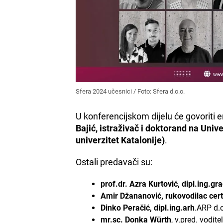
Sfera 2024 učesnici / Foto: Sfera d.o.o.
U konferencijskom dijelu će govoriti em
Bajić, istraživač i doktorand na Univ
univerzitet Katalonije)
.
Ostali predavači su:
prof.dr. Azra Kurtović, dipl.ing.gr
Amir Džananović, rukovodilac certi
Dinko Peračić, dipl.ing.arh
.ARP d.o
mr.sc. Donka Würth
, v.pred. vodit