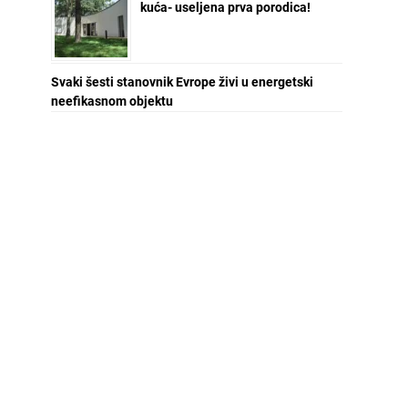
kuća- useljena prva porodica!
Svaki šesti stanovnik Evrope živi u energetski
neefikasnom objektu
NEWSLETTER ZA VAS
Ime