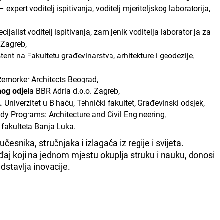
 – expert voditelj ispitivanja, voditelj mjeriteljskog laboratorija,
cijalist voditelj ispitivanja, zamijenik voditelja laboratorija za
. Zagreb,
stent na Fakultetu građevinarstva, arhitekture i geodezije,
 Remorker Architects Beograd,
nog odjel
a BBR Adria d.o.o. Zagreb,
.
Univerzitet u Bihaću, Tehnički fakultet, Građevinski odsjek,
udy Programs: Architecture and Civil Engineering,
 fakulteta Banja Luka.
česnika, stručnjaka i izlagača iz regije i svijeta.
aj koji na jednom mjestu okuplja struku i nauku, donosi
edstavlja inovacije.