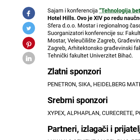
Sajam i konferencija
”Tehnologija bet
Hotel Hills.
Ovo je XIV po redu naučn
Sfera d.o.o. Mostar i regionalnog čas
Suorganizatori konferencije su: Fakult
Mostar, Veleučilište Zagreb, Građevinsk
Zagreb, Arhitektonsko građevinski fak
Tehnički fakultet Univerzitet Bihać.
Zlatni sponzori
PENETRON, SIKA, HEIDELBERG MATE
Srebrni sponzori
XYPEX, ALPHAPLAN, CURECRETE, PO
Partneri, izlagači i prijatel