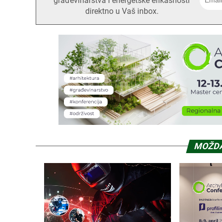
građevinarstva i energetske efikasnosti
direktno u Vaš inbox.
MOŽDA