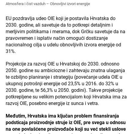
Atmosfera i čist vazduh – Obnovljivi izvori energije
EU pozdravlja udeo OIE koji je postavila Hrvatska do
2030. godine, ali savetuje da to potkrepi detaljnim i
merljivim politikama i merama, dok Grčku savetuje da na
pravovremen i isplativ način omogući dostizanje
nacionalnog cilja u udelu obnovljivih izvora energije od
31%.
Projekcije za razvoj OIE u Hrvatskoj do 2030. odnosno
2050. godine su ambiciozne i zahtevaju znatna ulaganja
te ozbiljno planiranje i strategiju (povećanje udela OIE u
ukupnoj potrošnji energije od 23,5% u 2016. do 32% u
2030. godine, te 56,3% u 2050. godini). Takve projekcije
potkrepljene su velikim potencijalom koji Hrvatska ima za
razvoj OIE, posebno energije iz sunca i vetra.
Međutim, Hrvatska ima ključan problem finansiranja
podsticaja proizvodnje struje iz OIE, pre svega u odnosu
na one povlašćene proizvođače koji su već stekli uslove