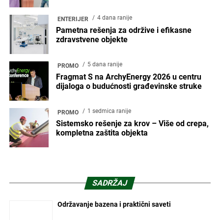
4 dana ranije
ENTERIJER
Pametna rešenja za održive i efikasne
zdravstvene objekte
5 dana ranije
PROMO
Fragmat S na ArchyEnergy 2026 u centru
dijaloga o budućnosti građevinske struke
1 sedmica ranije
PROMO
Sistemsko rešenje za krov – Više od crepa,
kompletna zaštita objekta
SADRŽAJ
Održavanje bazena i praktični saveti