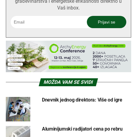
građevinarstva i energetske efikasnosti direktno u
Vaš inbox.
MOŽDA VAM SE SVIDI
Dnevnik jednog direktora: Više od igre
Aluminijumski radijatori cena po rebru