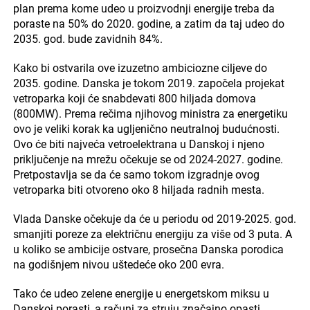
plan prema kome udeo u proizvodnji energije treba da
poraste na 50% do 2020. godine, a zatim da taj udeo do
2035. god. bude zavidnih 84%.
Kako bi ostvarila ove izuzetno ambiciozne ciljeve do
2035. godine. Danska je tokom 2019. započela projekat
vetroparka koji će snabdevati 800 hiljada domova
(800MW). Prema rečima njihovog ministra za energetiku
ovo je veliki korak ka ugljenično neutralnoj budućnosti.
Ovo će biti najveća vetroelektrana u Danskoj i njeno
priključenje na mrežu očekuje se od 2024-2027. godine.
Pretpostavlja se da će samo tokom izgradnje ovog
vetroparka biti otvoreno oko 8 hiljada radnih mesta.
Vlada Danske očekuje da će u periodu od 2019-2025. god.
smanjiti poreze za električnu energiju za više od 3 puta. A
u koliko se ambicije ostvare, prosečna Danska porodica
na godišnjem nivou uštedeće oko 200 evra.
Tako će udeo zelene energije u energetskom miksu u
Danskoj porasti, a računi za struju značajno opasti.