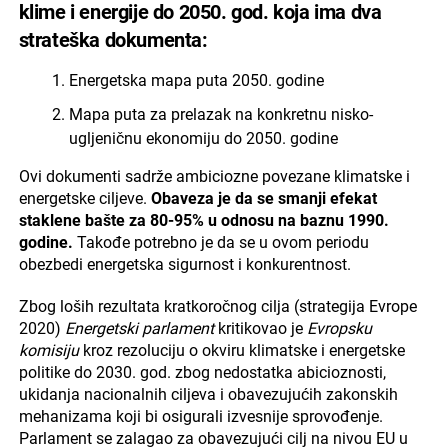
klime i energije do 2050. god. koja ima dva
strateška dokumenta:
Energetska mapa puta 2050. godine
Mapa puta za prelazak na konkretnu nisko-
ugljeničnu ekonomiju do 2050. godine
Ovi dokumenti sadrže ambiciozne povezane klimatske i
energetske ciljeve.
Obaveza je da se smanji efekat
staklene bašte za 80-95% u odnosu na baznu 1990.
godine.
Takođe potrebno je da se u ovom periodu
obezbedi energetska sigurnost i konkurentnost.
Zbog loših rezultata kratkoročnog cilja (strategija Evrope
2020)
Energetski parlament
kritikovao je
Evropsku
komisiju
kroz rezoluciju o okviru klimatske i energetske
politike do 2030. god. zbog nedostatka abicioznosti,
ukidanja nacionalnih ciljeva i obavezujućih zakonskih
mehanizama koji bi osigurali izvesnije sprovođenje.
Parlament se zalagao za obavezujući cilj na nivou EU u