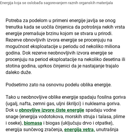
Energija koja se oslobađa sagorevanjem raznih organskih materijala
Potreba za podelom u primeni energije javlja se onog
trenutka kada se uočila činjenica da potrošnja nekih vrsta
energije premašuje brzinu kojom se stvara u prirodi.
Rezerve obnovljivih izvora energije se procenjuju na
mogućnost eksploatacije u periodu od nekoliko miliona
godina. Dok rezerve neobnovljivih izvora energije se
procenjuju na period eksploatacije na nekoliko desetina ili
stotina godina, uprkos činjenici da je nastajanje trajalo
daleko duže.
Podsetimo zato na osnovnu podelu oblika energije.
Tako u neobnovljive oblike energije spadaju fosilna goriva
(ugalj, nafta, zemni gas, uljni škriljci) i nuklearna goriva.
Dok u
obnovljive izvore čiste energije
spadaju vodne
snage (energija vodotokova, morskih struja i talasa, plime
i oseke),
biomasa
i biogas (uključuju drvo i otpatke),
energija sunčevog zračenja,
energija vetra,
unutrašnja