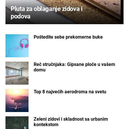
Pluta za oblaganje zidova i
podova
Poštedite sebe prekomerne buke
Reč stručnjaka: Gipsane ploče u vašem
domu
Top 8 najvećih aerodroma na svetu
Zeleni zidovi i skladnost sa urbanim
kontekstom