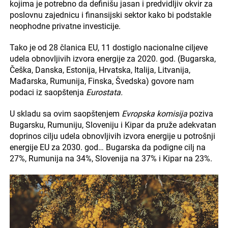
kojima je potrebno da definišu jasan i predvidljiv okvir za
poslovnu zajednicu i finansijski sektor kako bi podstakle
neophodne privatne investicije.
Tako je od 28 članica EU, 11 dostiglo nacionalne ciljeve
udela obnovljivih izvora energije za 2020. god. (Bugarska,
Češka, Danska, Estonija, Hrvatska, Italija, Litvanija,
Mađarska, Rumunija, Finska, Švedska) govore nam
podaci iz saopštenja
Eurostata.
U skladu sa ovim saopštenjem
Evropska komisija
poziva
Bugarsku, Rumuniju, Sloveniju i Kipar da pruže adekvatan
doprinos cilju udela obnovljivih izvora energije u potrošnji
energije EU za 2030. god… Bugarska da podigne cilj na
27%, Rumunija na 34%, Slovenija na 37% i Kipar na 23%.