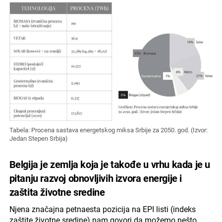
Tabela: Procena sastava energetskog miksa Srbije za 2050. god. (Izvor:
Jedan Stepen Srbija)
Belgija je zemlja koja je takođe u vrhu kada je u
pitanju razvoj obnovljivih izvora energije i
zaštita životne sredine
Njena značajna petnaesta pozicija na EPI listi (indeks
zaštite životne sredine) nam govori da možemo nešto