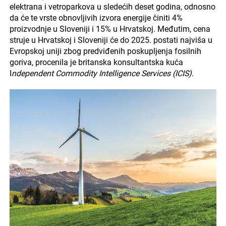
elektrana i vetroparkova u sledećih deset godina, odnosno
da će te vrste obnovljivih izvora energije činiti 4%
proizvodnje u Sloveniji i 15% u Hrvatskoj. Međutim, cena
struje u Hrvatskoj i Sloveniji će do 2025. postati najviša u
Evropskoj uniji zbog predviđenih poskupljenja fosilnih
goriva, procenila je britanska konsultantska kuća
I
ndependent Commodity Intelligence Services (ICIS).