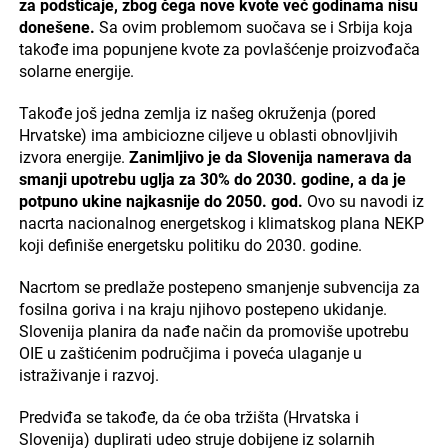
za podsticaje, zbog čega nove kvote već godinama nisu
donešene.
Sa ovim problemom suočava se i Srbija koja
takođe ima popunjene kvote za povlašćenje proizvođača
solarne energije.
Takođe još jedna zemlja iz našeg okruženja (pored
Hrvatske) ima ambiciozne ciljeve u oblasti obnovljivih
izvora energije.
Zanimljivo je da Slovenija namerava da
smanji upotrebu uglja za 30% do 2030. godine, a da je
potpuno ukine najkasnije do 2050. god.
Ovo su navodi iz
nacrta nacionalnog energetskog i klimatskog plana NEKP
koji definiše energetsku politiku do 2030. godine.
Nacrtom se predlaže postepeno smanjenje subvencija za
fosilna goriva i na kraju njihovo postepeno ukidanje.
Slovenija planira da nađe način da promoviše upotrebu
OIE u zaštićenim područjima i poveća ulaganje u
istraživanje i razvoj.
Predviđa se takođe, da će oba tržišta (Hrvatska i
Slovenija) duplirati udeo struje dobijene iz solarnih