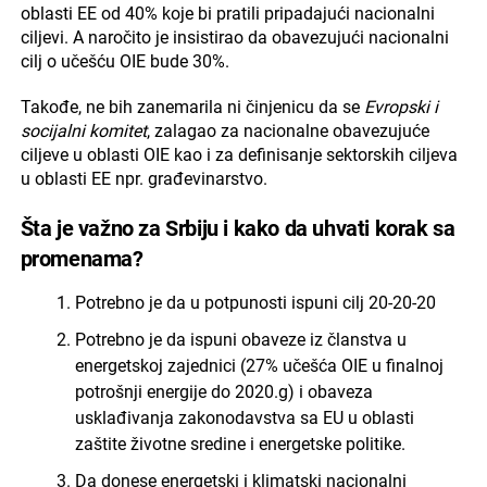
oblasti EE od 40% koje bi pratili pripadajući nacionalni
ciljevi. A naročito je insistirao da obavezujući nacionalni
cilj o učešću OIE bude 30%.
Takođe, ne bih zanemarila ni činjenicu da se
Evropski i
socijalni komitet
, zalagao za nacionalne obavezujuće
ciljeve u oblasti OIE kao i za definisanje sektorskih ciljeva
u oblasti EE npr. građevinarstvo.
Šta je važno za Srbiju i kako da uhvati korak sa
promenama?
Potrebno je da u potpunosti ispuni cilj 20-20-20
Potrebno je da ispuni obaveze iz članstva u
energetskoj zajednici (27% učešća OIE u finalnoj
potrošnji energije do 2020.g) i obaveza
usklađivanja zakonodavstva sa EU u oblasti
zaštite životne sredine i energetske politike.
Da donese energetski i klimatski nacionalni