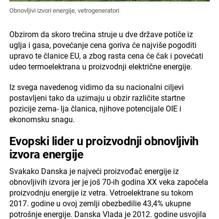
Obnovljivi izvori energije, vetrogeneratori
Obzirom da skoro trećina struje u dve države potiče iz
uglja i gasa, povećanje cena goriva će najviše pogoditi
upravo te članice EU, a zbog rasta cena će čak i povećati
udeo termoelektrana u proizvodnji električne energije.
Iz svega navedenog vidimo da su nacionalni ciljevi
postavljeni tako da uzimaju u obzir različite startne
pozicije zema- lja članica, njihove potencijale OIE i
ekonomsku snagu.
Evopski lider u proizvodnji obnovljivih
izvora energije
Svakako Danska je najveći proizvođač energije iz
obnovljivih izvora jer je još 70-ih godina XX veka započela
proizvodnju energije iz vetra. Vetroelektrane su tokom
2017. godine u ovoj zemlji obezbedilie 43,4% ukupne
potrošnje energije. Danska Vlada je 2012. godine usvojila