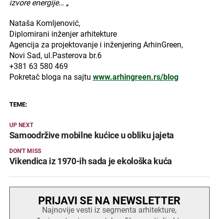
izvore energije… „
Nataša Komljenović,
Diplomirani inženjer arhitekture
Agencija za projektovanje i inženjering ArhinGreen,
Novi Sad, ul.Pasterova br.6
+381 63 580 469
Pokretač bloga na sajtu
www.arhingreen.rs/blog
TEME:
UP NEXT
Samoodržive mobilne kućice u obliku jajeta
DON'T MISS
Vikendica iz 1970-ih sada je ekološka kuća
PRIJAVI SE NA NEWSLETTER
Najnovije vesti iz segmenta arhitekture,