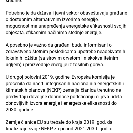
sredine.
Potrebno je da država i javni sektor obaveštavaju građane
o dostupnim alternativnim izvorima energije,
mogućnostima unapređenja energetske efikasnosti svojih
objekata, efikasnim načinima štednje energije.
A posebno je važno da građani budu informisani o
zdravstveno štetnim posledicama upotrebe neadekvatnih
lokalnih ložišta (sa sirovim drvetom i niskokvalitetnim
ugljem) i proizvodnje energije iz fosilnih goriva.
U drugoj polovini 2019. godine, Evropska komisija je
procenila da nacrti integrisanih nacionalnih energetskih i
klimatskih planova (NEKP) zemalja članica trenutno ne
predviđaju dovoljne doprinose podsticanju ciljeva udela
obnovljivih izvora energije i energetske efikasnosti do
2030. godine.
Zemlje članice EU su trebale do kraja 2019. god. da
finaliziraju svoje NEKP za period 2021-2030. god. u