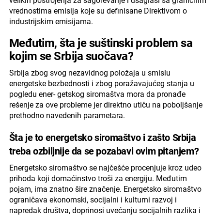
velikih postrojenja za sagorevanje i usaglasi sa graničnim
vrednostima emisija koje su definisane Direktivom o
industrijskim emisijama.
Međutim, šta je suštinski problem sa
kojim se Srbija suočava?
Srbija zbog svog nezavidnog položaja u smislu
energetske bezbednosti i zbog poražavajućeg stanja u
pogledu ener- getskog siromaštva mora da pronađe
rešenje za ove probleme jer direktno utiču na poboljšanje
prethodno navedenih parametara.
Šta je to energetsko siromaštvo i zašto Srbija
treba ozbiljnije da se pozabavi ovim pitanjem?
Energetsko siromaštvo se najčešće procenjuje kroz udeo
prihoda koji domaćinstvo troši za energiju. Međutim
pojam, ima znatno šire značenje. Energetsko siromaštvo
ograničava ekonomski, socijalni i kulturni razvoj i
napredak društva, doprinosi uvećanju socijalnih razlika i