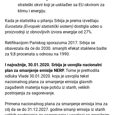
strateški okvir koji je usklađen sa EU okvirom za
klimu i energiju.
Kada je statistika u pitanju Srbija je prema izveštaju
Eurostata (Evropski statistički sistem)
dostigla udeo u
proizvodnji iz obnovljivih izvora energije od 27%.
Retifikacijom Pariskog sporazuma 2017. Srbija se
obavezala da će do 2030. smanjiti efekat staklene bašte
za 9,8 procenata u odnosu na 1990.
I najvažnije, 30.01.2020. Srbija je usvojila nacionalni
plan za smanjenje emisije NERP.
Tome je prethodila
odluka Vlade 30.01.2020. koja je usvojila tekst
nacionalnog plana za smanjenje emisija glavnih
zagađenih materija koje potiču iz starih, velikih
postrojenja za sagorevanje.
Primena nacionalnog plana za smanjenje emisija ima za
cilj da se do 31.12.2027. godine smanji emisija iz starih