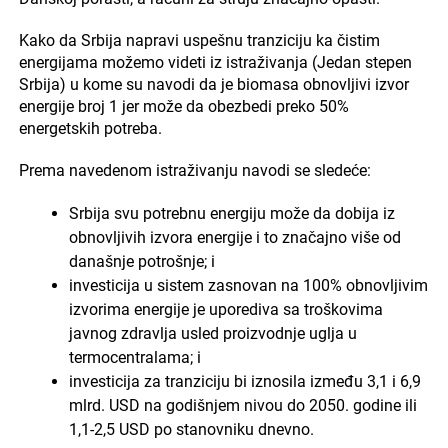
Kako da Srbija napravi uspešnu tranziciju ka čistim
energijama možemo videti iz istraživanja (Jedan stepen
Srbija) u kome su navodi da je biomasa obnovljivi izvor
energije broj 1 jer može da obezbedi preko 50%
energetskih potreba.
Prema navedenom istraživanju navodi se sledeće:
Srbija svu potrebnu energiju može da dobija iz
obnovljivih izvora energije i to značajno više od
današnje potrošnje; i
investicija u sistem zasnovan na 100% obnovljivim
izvorima energije je uporediva sa troškovima
javnog zdravlja usled proizvodnje uglja u
termocentralama; i
investicija za tranziciju bi iznosila između 3,1 i 6,9
mlrd. USD na godišnjem nivou do 2050. godine ili
1,1-2,5 USD po stanovniku dnevno.