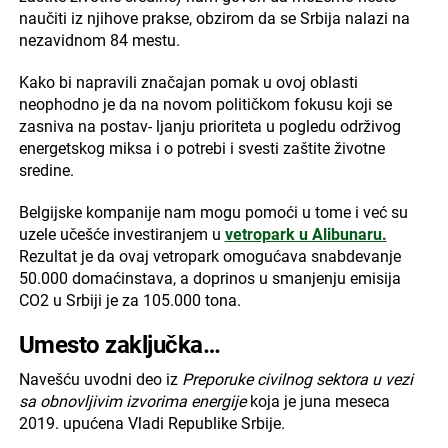
naučiti iz njihove prakse, obzirom da se Srbija nalazi na
nezavidnom 84 mestu.
Kako bi napravili značajan pomak u ovoj oblasti
neophodno je da na novom političkom fokusu koji se
zasniva na postav- ljanju prioriteta u pogledu održivog
energetskog miksa i o potrebi i svesti zaštite životne
sredine.
Belgijske kompanije nam mogu pomoći u tome i već su
uzele učešće investiranjem u
vetropark u Alibunaru.
Rezultat je da ovaj vetropark omogućava snabdevanje
50.000 domaćinstava, a doprinos u smanjenju emisija
CO2 u Srbiji je za 105.000 tona.
Umesto zaključka…
Navešću uvodni deo iz
Preporuke civilnog sektora u vezi
sa obnovljivim izvorima energije
koja je juna meseca
2019. upućena Vladi Republike Srbije.