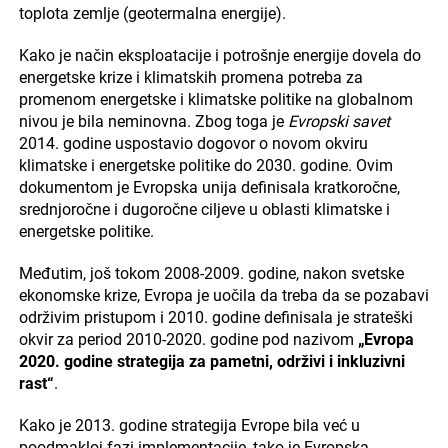
toplota zemlje (geotermalna energije).
Kako je način eksploatacije i potrošnje energije dovela do
energetske krize i klimatskih promena potreba za
promenom energetske i klimatske politike na globalnom
nivou je bila neminovna. Zbog toga je
Evropski savet
2014. godine uspostavio dogovor o novom okviru
klimatske i energetske politike do 2030. godine. Ovim
dokumentom je Evropska unija definisala kratkoročne,
srednjoročne i dugoročne ciljeve u oblasti klimatske i
energetske politike.
Međutim, još tokom 2008-2009. godine, nakon svetske
ekonomske krize, Evropa je uočila da treba da se pozabavi
održivim pristupom i 2010. godine definisala je strateški
okvir za period 2010-2020. godine pod nazivom
„Evropa
2020. godine strategija za pametni, održivi i inkluzivni
rast“
.
Kako je 2013. godine strategija Evrope bila već u
poodmakloj fazi implementacije, tako je Evropska