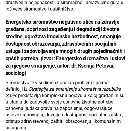
društvenih nejednakosti, a siromašne i nerazvijene gura u
još veće siromaštvo i gubitništvo.
Energetsko siromaštvo negativno utiče na zdravlje
građana, doprinosi zagađenju i degradaciji životne
sredine, ugrožava imovinsku bezbednost, smanjuje
dostupnost obrazovanja, zdravstvenih i socijalnih
usluga i zadovoljavanja mnogih drugih pojedinačnih i
opštih potreba. (Izvor: Energetsko siromaštvo i uslovi
za njegovo smanjenje, autor: dr. Ksenija Petovar,
sociolog)
Siromaštvo je višedimenzionalan problem i prema
definiciji iz
Strategije za smanjenje siromaštva republike
Srbije
predstavlja kompleksnu pojavu u kojoj građani nisu
u stanju da zadovolje svoje osnovne životne potrebe i
osnovna ljudska prava na zaposlenje, odgovarajuće
uslove stanovanja, dovoljnu dostupnost socijalne zaštite,
pristup zdravstevenoj zaštiti, obrazovanju i komunalnim
uslugama.