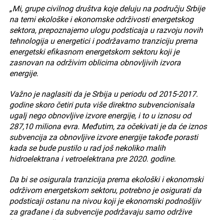
„Mi, grupe civilnog društva koje deluju na području Srbije
na temi ekološke i ekonomske održivosti energetskog
sektora, prepoznajemo ulogu podsticaja u razvoju novih
tehnologija u energetici i podržavamo tranziciju prema
energetski efikasnom energetskom sektoru koji je
zasnovan na održivim oblicima obnovljivih izvora
energije.
Važno je naglasiti da je Srbija u periodu od 2015-2017.
godine skoro četiri puta više direktno subvencionisala
ugalj nego obnovljive izvore energije, i to u iznosu od
287,10 miliona evra. Međutim, za očekivati je da će iznos
subvencija za obnovljive izvore energije takođe porasti
kada se bude pustilo u rad još nekoliko malih
hidroelektrana i vetroelektrana pre 2020. godine.
Da bi se osigurala tranzicija prema ekološki i ekonomski
održivom energetskom sektoru, potrebno je osigurati da
podsticaji ostanu na nivou koji je ekonomski podnošljiv
za građane i da subvencije podržavaju samo održive