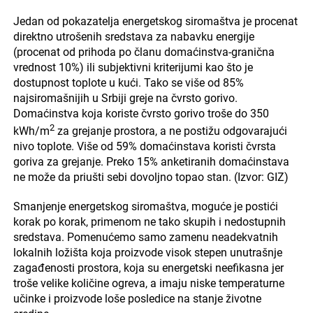
Jedan od pokazatelja energetskog siromaštva je procenat
direktno utrošenih sredstava za nabavku energije
(procenat od prihoda po članu domaćinstva-granična
vrednost 10%) ili subjektivni kriterijumi kao što je
dostupnost toplote u kući. Tako se više od 85%
najsiromašnijih u Srbiji greje na čvrsto gorivo.
Domaćinstva koja koriste čvrsto gorivo troše do 350
2
kWh/m
za grejanje prostora, a ne postižu odgovarajući
nivo toplote. Više od 59% domaćinstava koristi čvrsta
goriva za grejanje. Preko 15% anketiranih domaćinstava
ne može da priušti sebi dovoljno topao stan. (Izvor: GIZ)
Smanjenje energetskog siromaštva, moguće je postići
korak po korak, primenom ne tako skupih i nedostupnih
sredstava. Pomenućemo samo zamenu neadekvatnih
lokalnih ložišta koja proizvode visok stepen unutrašnje
zagađenosti prostora, koja su energetski neefikasna jer
troše velike količine ogreva, a imaju niske temperaturne
učinke i proizvode loše posledice na stanje životne