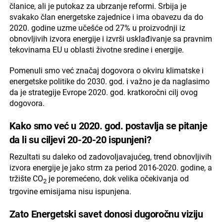
članice, ali je putokaz za ubrzanje reformi. Srbija je
svakako član energetske zajednice i ima obavezu da do
2020. godine uzme učešće od 27% u proizvodnji iz
obnovljivih izvora energije i izvrši usklađivanje sa pravnim
tekovinama EU u oblasti životne sredine i energije.
Pomenuli smo već značaj dogovora o okviru klimatske i
energetske politike do 2030. god. i važno je da naglasimo
da je strategije Evrope 2020. god. kratkoročni cilj ovog
dogovora.
Kako smo već u 2020. god. postavlja se pitanje
da li su ciljevi 20-20-20 ispunjeni?
Rezultati su daleko od zadovoljavajućeg, trend obnovljivih
izvora energije je jako strm za period 2016-2020. godine, a
tržište CO
je poremećeno, dok velika očekivanja od
2
trgovine emisijama nisu ispunjena.
Zato Energetski savet donosi dugoročnu viziju