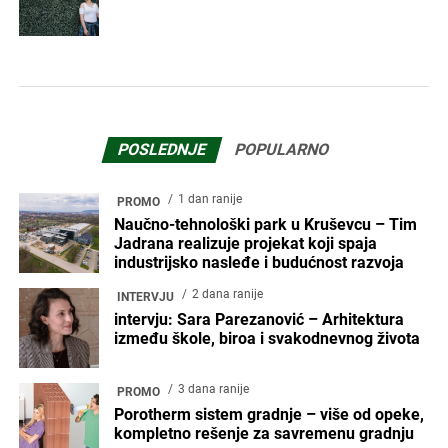
POSLEDNJE
POPULARNO
1 dan ranije
PROMO
Naučno-tehnološki park u Kruševcu – Tim
Jadrana realizuje projekat koji spaja
industrijsko nasleđe i budućnost razvoja
2 dana ranije
INTERVJU
intervju: Sara Parezanović – Arhitektura
između škole, biroa i svakodnevnog života
3 dana ranije
PROMO
Porotherm sistem gradnje – više od opeke,
kompletno rešenje za savremenu gradnju