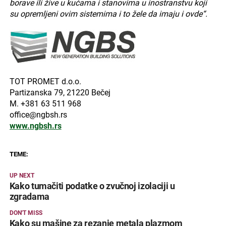
borave ili žive u kućama i stanovima u inostranstvu koji
su opremljeni ovim sistemima i to žele da imaju i ovde“.
TOT PROMET d.o.o.
Partizanska 79, 21220 Bečej
M. +381 63 511 968
office@ngbsh.rs
www.ngbsh.rs
TEME:
UP NEXT
Kako tumačiti podatke o zvučnoj izolaciji u
zgradama
DON'T MISS
Kako su mašine za rezanje metala plazmom