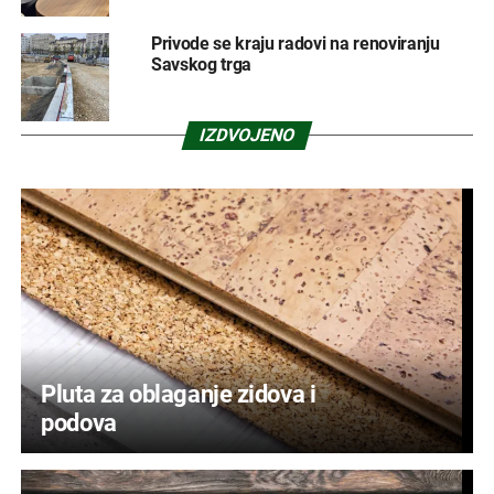
Privode se kraju radovi na renoviranju
Savskog trga
IZDVOJENO
Pluta za oblaganje zidova i
podova