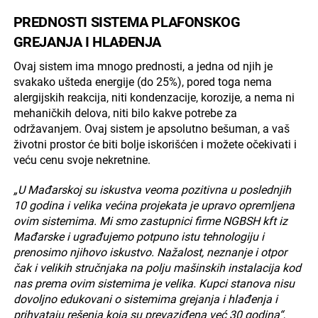
PREDNOSTI SISTEMA PLAFONSKOG
GREJANJA I HLAĐENJA
Ovaj sistem ima mnogo prednosti, a jedna od njih je
svakako ušteda energije (do 25%), pored toga nema
alergijskih reakcija, niti kondenzacije, korozije, a nema ni
mehaničkih delova, niti bilo kakve potrebe za
održavanjem. Ovaj sistem je apsolutno bešuman, a vaš
životni prostor će biti bolje iskorišćen i možete očekivati i
veću cenu svoje nekretnine.
„U Mađarskoj su iskustva veoma pozitivna u poslednjih
10 godina i velika većina projekata je upravo opremljena
ovim sistemima. Mi smo zastupnici firme NGBSH kft iz
Mađarske i ugrađujemo potpuno istu tehnologiju i
prenosimo njihovo iskustvo. Nažalost, neznanje i otpor
čak i velikih stručnjaka na polju mašinskih instalacija kod
nas prema ovim sistemima je velika. Kupci stanova nisu
dovoljno edukovani o sistemima grejanja i hlađenja i
prihvataju rešenja koja su prevaziđena već 30 godina“
,