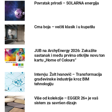
Povratak prirodi – SOLARNA energija
Crna boja – večiti klasik i u kupatilu
JUB na ArchyEnergy 2026: Zakažite
sastanak i među prvima otkrijte novu ton
kartu „Home of Colours“
Intervju: Žolt Ivanovič – Transformacija
građevinske industrije kroz BIM
tehnologiju
Više od kolekcije – EGGER 26+ je vaš
sistem za savršen dizajn