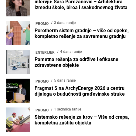
intervju: Sara Parezanović – Arhitektura
između škole, biroa i svakodnevnog života
3 dana ranije
PROMO
Porotherm sistem gradnje – više od opeke,
kompletno rešenje za savremenu gradnju
4 dana ranije
ENTERIJER
Pametna rešenja za održive i efikasne
zdravstvene objekte
5 dana ranije
PROMO
Fragmat S na ArchyEnergy 2026 u centru
dijaloga o budućnosti građevinske struke
1 sedmica ranije
PROMO
Sistemsko rešenje za krov – Više od crepa,
kompletna zaštita objekta