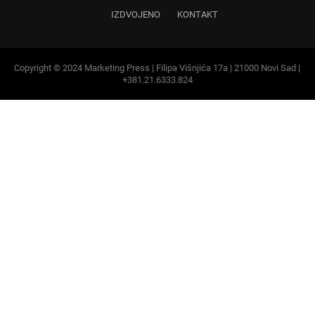
Copyright © 2024 Marketing Press | Filipa Višnjića 17a | 21000 Novi Sad |
+381.21.6333.824