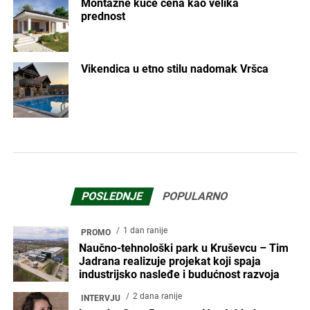
Montažne kuće cena kao velika
prednost
Vikendica u etno stilu nadomak Vršca
POSLEDNJE
POPULARNO
1 dan ranije
PROMO
Naučno-tehnološki park u Kruševcu – Tim
Jadrana realizuje projekat koji spaja
industrijsko nasleđe i budućnost razvoja
2 dana ranije
INTERVJU