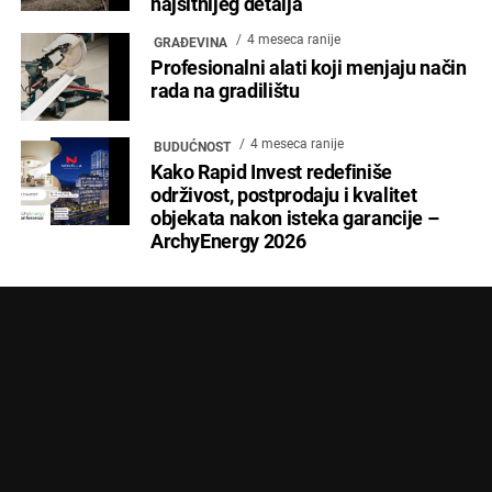
najsitnijeg detalja
4 meseca ranije
GRAĐEVINA
Profesionalni alati koji menjaju način
rada na gradilištu
4 meseca ranije
BUDUĆNOST
Kako Rapid Invest redefiniše
održivost, postprodaju i kvalitet
objekata nakon isteka garancije –
ArchyEnergy 2026