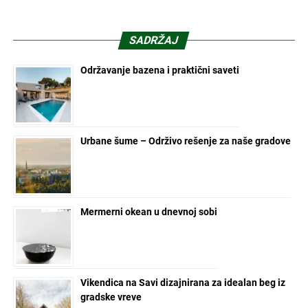
SADRŽAJ
Održavanje bazena i praktični saveti
Urbane šume – Održivo rešenje za naše gradove
Mermerni okean u dnevnoj sobi
Vikendica na Savi dizajnirana za idealan beg iz
gradske vreve