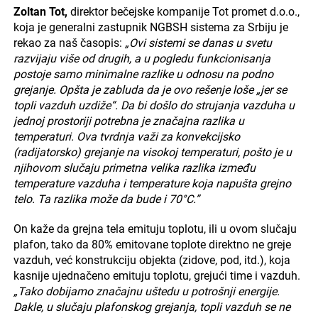
Zoltan Tot,
direktor bečejske kompanije Tot promet d.o.o.,
koja je generalni zastupnik NGBSH sistema za Srbiju je
rekao za naš časopis:
„Ovi sistemi se danas u svetu
razvijaju više od drugih, a u pogledu funkcionisanja
postoje samo minimalne razlike u odnosu na podno
grejanje. Opšta je zabluda da je ovo rešenje loše „jer se
topli vazduh uzdiže“. Da bi došlo do strujanja vazduha u
jednoj prostoriji potrebna je značajna razlika u
temperaturi. Ova tvrdnja važi za konvekcijsko
(radijatorsko) grejanje na visokoj temperaturi, pošto je u
njihovom slučaju primetna velika razlika između
temperature vazduha i temperature koja napušta grejno
telo. Ta razlika može da bude i 70°C.”
On kaže da grejna tela emituju toplotu, ili u ovom slučaju
plafon, tako da 80% emitovane toplote direktno ne greje
vazduh, već konstrukciju objekta (zidove, pod, itd.), koja
kasnije ujednačeno emituju toplotu, grejući time i vazduh.
„Tako dobijamo značajnu uštedu u potrošnji energije.
Dakle, u slučaju plafonskog grejanja, topli vazduh se ne