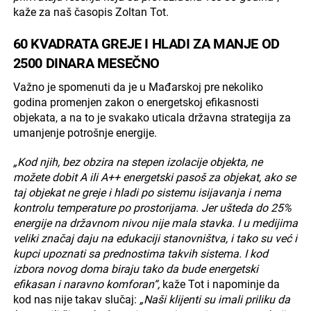
kaže za naš časopis Zoltan Tot.
60 KVADRATA GREJE I HLADI ZA MANJE OD
2500 DINARA MESEČNO
Važno je spomenuti da je u Mađarskoj pre nekoliko
godina promenjen zakon o energetskoj efikasnosti
objekata, a na to je svakako uticala državna strategija za
umanjenje potrošnje energije.
„Kod njih, bez obzira na stepen izolacije objekta, ne
možete dobit A ili A++ energetski pasoš za objekat, ako se
taj objekat ne greje i hladi po sistemu isijavanja i nema
kontrolu temperature po prostorijama. Jer ušteda do 25%
energije na državnom nivou nije mala stavka. I u medijima
veliki značaj daju na edukaciji stanovništva, i tako su već i
kupci upoznati sa prednostima takvih sistema. I kod
izbora novog doma biraju tako da bude energetski
efikasan i naravno komforan“,
kaže Tot i napominje da
kod nas nije takav slučaj:
„Naši klijenti su imali priliku da