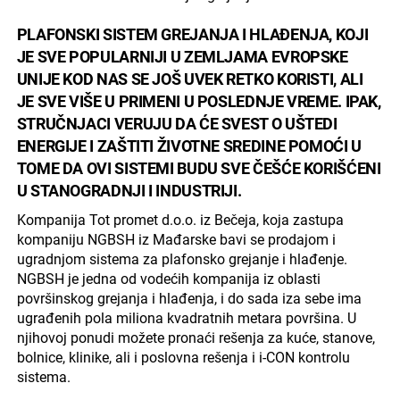
PLAFONSKI SISTEM GREJANJA I HLAĐENJA, KOJI
JE SVE POPULARNIJI U ZEMLJAMA EVROPSKE
UNIJE KOD NAS SE JOŠ UVEK RETKO KORISTI, ALI
JE SVE VIŠE U PRIMENI U POSLEDNJE VREME. IPAK,
STRUČNJACI VERUJU DA ĆE SVEST O UŠTEDI
ENERGIJE I ZAŠTITI ŽIVOTNE SREDINE POMOĆI U
TOME DA OVI SISTEMI BUDU SVE ČEŠĆE KORIŠĆENI
U STANOGRADNJI I INDUSTRIJI.
Kompanija Tot promet d.o.o. iz Bečeja, koja zastupa
kompaniju NGBSH iz Mađarske bavi se prodajom i
ugradnjom sistema za plafonsko grejanje i hlađenje.
NGBSH je jedna od vodećih kompanija iz oblasti
površinskog grejanja i hlađenja, i do sada iza sebe ima
ugrađenih pola miliona kvadratnih metara površina. U
njihovoj ponudi možete pronaći rešenja za kuće, stanove,
bolnice, klinike, ali i poslovna rešenja i i-CON kontrolu
sistema.