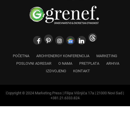
POČETNA
ARCHYENERGY KONFERENCIJA
MARKETING
POSLOVNI ADRESAR
O NAMA
PRETPLATA
ARHIVA
IZDVOJENO
KONTAKT
Copyright © 2024 Marketing Press | Filipa Višnjića 17a | 21000 Novi Sad |
+381.21.6333.824