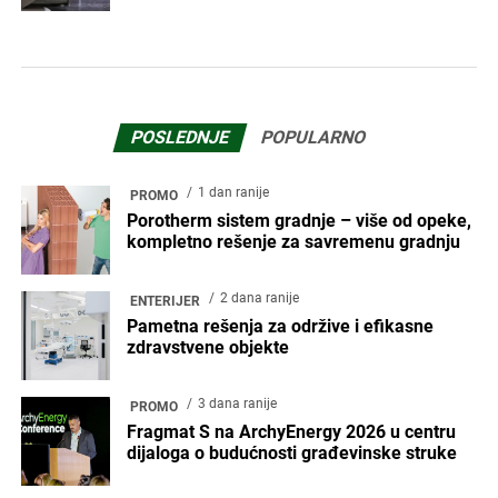
POSLEDNJE
POPULARNO
1 dan ranije
PROMO
Porotherm sistem gradnje – više od opeke,
kompletno rešenje za savremenu gradnju
2 dana ranije
ENTERIJER
Pametna rešenja za održive i efikasne
zdravstvene objekte
3 dana ranije
PROMO
Fragmat S na ArchyEnergy 2026 u centru
dijaloga o budućnosti građevinske struke