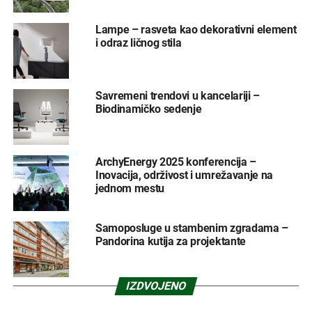
Lampe – rasveta kao dekorativni element
i odraz ličnog stila
Savremeni trendovi u kancelariji –
Biodinamičko sedenje
ArchyEnergy 2025 konferencija –
Inovacija, održivost i umrežavanje na
jednom mestu
Samoposluge u stambenim zgradama –
Pandorina kutija za projektante
IZDVOJENO