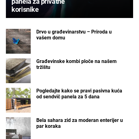
panela za privatne
korisnike
Drvo u građevinarstvu – Priroda u
vašem domu
Građevinske kombi ploče na našem
tržištu
Pogledajte kako se pravi pasivna kuća
od sendvič panela za 5 dana
Bela sahara zid za moderan enterijer u
par koraka