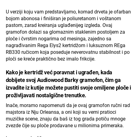
U verziji koju vam predstavljamo, komad drveta je ofarban
bojom abonosa i finiširan je poliuretanom i voštanom
pastom, zarad kreiranja uglađenijeg izgleda. Ovaj
gramofon dolazi sa glomaznim staklenim postoljem za
ploče i čvrstim nogarima od mesinga, zajedno sa
nagrađivanim Rega Elys2 kertridžom i luksuznom REga
RB330 ručicom koja poseduje neverovatnu stabilnost i po
ploči se kreće praktično bez imalo frikcije.
Kako je kertridž već poravnat i ugrađen, kada
dobijete svoj Audiowood Barky gramofon, čim ga
izvadite iz kutije možete pustiti svoje omiljene ploče i
proživljavati nostalgične trenutke.
Inače, moramo napomenuti da je ovaj gramofon ručni rad
majstora iz Nju Orleansa, a oni koji su verni pratioci
muzičke scene, znaju da baš iz tog grada potiču mnoge
zvezde čije su ploče prodavane u milionima primeraka.