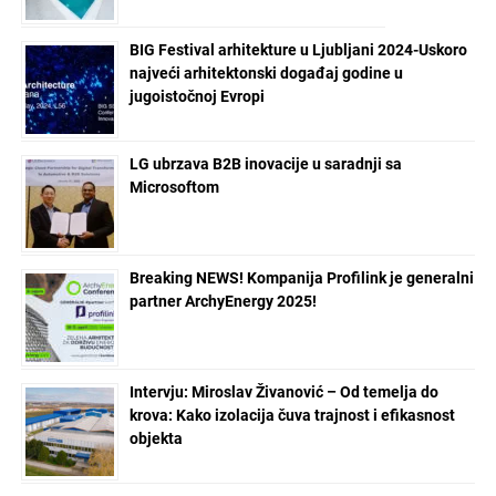
BIG Festival arhitekture u Ljubljani 2024-Uskoro
najveći arhitektonski događaj godine u
jugoistočnoj Evropi
LG ubrzava B2B inovacije u saradnji sa
Microsoftom
Breaking NEWS! Kompanija Profilink je generalni
partner ArchyEnergy 2025!
Intervju: Miroslav Živanović – Od temelja do
krova: Kako izolacija čuva trajnost i efikasnost
objekta