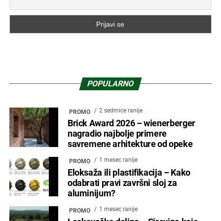
POPULARNO
2 sedmice ranije
PROMO
Brick Award 2026 – wienerberger
nagradio najbolje primere
savremene arhitekture od opeke
1 mesec ranije
PROMO
Eloksaža ili plastifikacija – Kako
odabrati pravi završni sloj za
aluminijum?
1 mesec ranije
PROMO