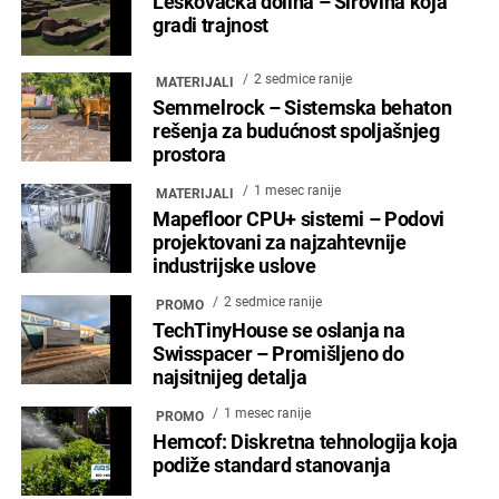
Leskovačka dolina – Sirovina koja
gradi trajnost
2 sedmice ranije
MATERIJALI
Semmelrock – Sistemska behaton
rešenja za budućnost spoljašnjeg
prostora
1 mesec ranije
MATERIJALI
Mapefloor CPU+ sistemi – Podovi
projektovani za najzahtevnije
industrijske uslove
2 sedmice ranije
PROMO
TechTinyHouse se oslanja na
Swisspacer – Promišljeno do
najsitnijeg detalja
1 mesec ranije
PROMO
Hemcof: Diskretna tehnologija koja
podiže standard stanovanja