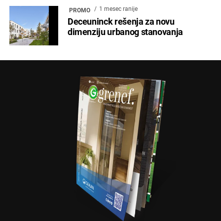
1 mesec ranije
PROMO
Deceuninck rešenja za novu
dimenziju urbanog stanovanja