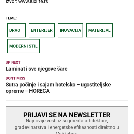
Izvor: www.luxlife.rs
TEME:
DRVO
ENTERIJER
INOVACIJA
MATERIJAL
MODERNI STIL
UP NEXT
Laminat i sve njegove šare
DON'T MISS
Sutra počinje i sajam hotelsko – ugostiteljske
opreme – HORECA
PRIJAVI SE NA NEWSLETTER
Najnovije vesti iz segmenta arhitekture,
građevinarstva i energetske efikasnosti direktno u
Vaš inbox.