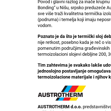
Povod i glavni razlog za inače krupnu
Bonding“ u Nišu, srpsko preduzeće Aust
sve više traži kvalitetna termička izol
(podruma) i temelja koji imaju nepos
vodom.
Poznato je da što je termički sloj debl
nije retkost, posebno kada je reč o vi
pomenutim područjima građevinskih obj
termoizolacioni slojevi debljine 200, 
Tim zahtevima je svakako lakše udov
jednoslojno postavljanje omogućava i
termoizolacione materijale i njihov k
AUSTROTHERM d.o.o.
predstavništv