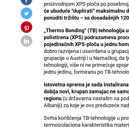
proizvodnjom XPS-ploča po posebnoj, 
će ubuduće “duplirati” maksimalnu de
ponuditi tržištu – sa dosadašnjih 1
„Thermo Bonding“ (TB) tehnologija u
polistirena (XPS) podrazumeva proce
pojedinačnih XPS-ploča u jednu ho
dobro razvijena i usavršena u grupaci
grupacije u Austriji i u Nemačkoj, da
tehnologiji, više ni ne primećuje spo
jednu jedinu, formiranu po TB-tehnolog
Istovetna oprema je sada instalirana
dobija novi, krupan zamajac ne samo n
regionu
(u državama nastalim na područ
Albaniji) za koje je ovo preduzeće na
Svrha korišćenja TB-tehnologije u proi
termoizolaciona karakteristika materi