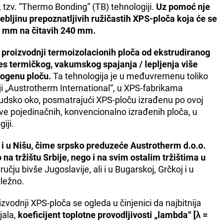
tzv. “Thermo Bonding” (TB) tehnologiji.
Uz pomoć nje
bljinu prepoznatljivih ružičastih XPS-ploča koja će se
20 mm na čitavih 240 mm.
 proizvodnji termoizolacionih ploča od ekstrudiranog
s termičkog, vakumskog spajanja / lepljenja više
mogenu ploču.
Ta tehnologija je u međuvremenu toliko
ji „Austrotherm International“, u XPS-fabrikama
 ljudsko oko, posmatrajući XPS-ploču izrađenu po ovoj
jeve pojedinačnih, konvencionalno izrađenih ploča, u
iji.
 i u Nišu, čime srpsko preduzeće Austrotherm d.o.o.
a tržištu Srbije, nego i na svim ostalim tržištima u
ju bivše Jugoslavije, ali i u Bugarskoj, Grčkoj i u
dležno.
zvodnji XPS-ploča se ogleda u činjenici da najbitnija
jala,
koeficijent toplotne provodljivosti „lambda“ [λ =