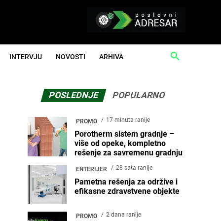
INTERVJU
NOVOSTI
ARHIVA
POSLEDNJE
POPULARNO
17 minuta ranije
PROMO
Porotherm sistem gradnje –
više od opeke, kompletno
rešenje za savremenu gradnju
23 sata ranije
ENTERIJER
Pametna rešenja za održive i
efikasne zdravstvene objekte
2 dana ranije
PROMO