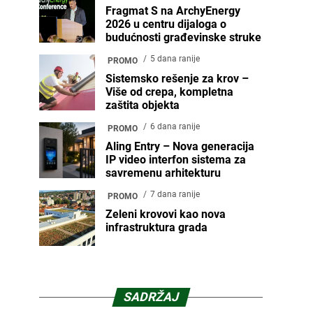
Fragmat S na ArchyEnergy
2026 u centru dijaloga o
budućnosti građevinske struke
5 dana ranije
PROMO
Sistemsko rešenje za krov –
Više od crepa, kompletna
zaštita objekta
6 dana ranije
PROMO
Aling Entry – Nova generacija
IP video interfon sistema za
savremenu arhitekturu
7 dana ranije
PROMO
Zeleni krovovi kao nova
infrastruktura grada
SADRŽAJ