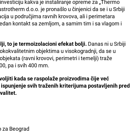
 investiciju kakva je instaliranje opreme za „Thermo
rotherm d.o.o. je pronašlo u činjenici da se i u Srbiji
acija u područjima ravnih krovova, ali i perimetara
redan kontakt sa zemljom, a samim tim i sa vlagom i
ji, to je termoizolacioni efekat bolji.
Danas ni u Srbiji
sokokvalitetnim objektima u visokogradnji, da se u
ekata (ravni krovovi, perimetri i temelji) traže
300, pa i svih 400 mm.
oljiti kada se raspolaže proizvodima čije već
spunjenje svih traženih kriterijuma postavljenih pred
valitet.
o za Beograd