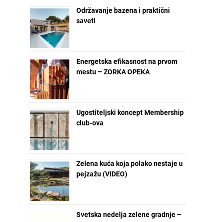
Održavanje bazena i praktični
saveti
Energetska efikasnost na prvom
mestu – ZORKA OPEKA
Ugostiteljski koncept Membership
club-ova
Zelena kuća koja polako nestaje u
pejzažu (VIDEO)
Svetska nedelja zelene gradnje –