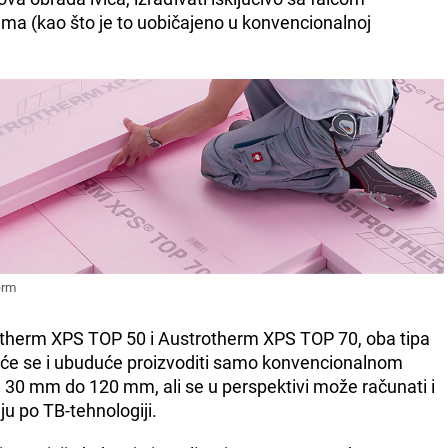
cama (kao što je to uobičajeno u konvencionalnoj
erm
therm XPS TOP 50 i Austrotherm XPS TOP 70, oba tipa
će se i ubuduće proizvoditi samo konvencionalnom
 30 mm do 120 mm, ali se u perspektivi može računati i
ju po TB-tehnologiji.