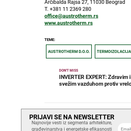
Arčibalda Rajsa 27, 11030 Beograd
T. +381 11 2369 280
office@austrotherm.rs
www.austrotherm.rs
TEME:
AUSTROTHERM D.O.O.
TERMOIZOLACIJA
DON'T MISS
INVERTER EXPERT: Zdravim i
svežim vazduhom protiv vrelo
PRIJAVI SE NA NEWSLETTER
Najnovije vesti iz segmenta arhitekture,
građevinarstva i energetske efikasnosti