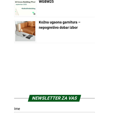
WGBW25
Kožna ugaona garnitura –
nepogrešivo dobar izbor
NEWSLETTER ZA VAS
Ime