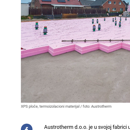
XPS ploče, termoizolacioni materijal / foto: Austrotherm
Austrotherm d.o.o. je u svojoj fabric