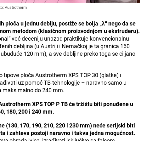
oto: Austrotherm
 ploča u jednu deblju, postiže se bolja „λ“ nego da se
nalnom metodom (klasičnom proizvodnjom u ekstruderu).
ional“ već deceniju unazad praktikuje konvencionalnu
ih debljina (u Austriji i Nemačkoj je ta granica 160
 i ubuduće 120 mm), a sve debljine preko toga se ciljano
 tipove ploča Austrotherm XPS TOP 30 (glatke) i
ađivati uz pomoć TB-tehnologije – naravno samo u
pa maksimalno do 240 mm.
Austrotherm XPS TOP P TB će tržištu biti ponuđene u
0, 180, 200 i 240 mm.
 (130, 170, 190, 210, 220 i 230 mm) neće serijski biti
ita i zahteva postoji naravno i takva jedna mogućnost.
ova obrada ivica, izrađivati isključivo sa falcom