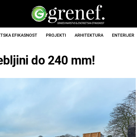
TSKA EFIKASNOST
PROJEKTI
ARHITEKTURA
ENTERIJER
bljini do 240 mm!