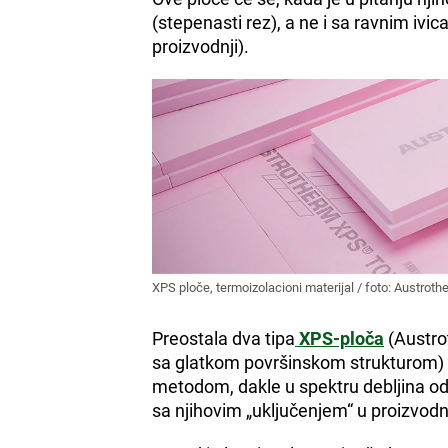
(stepenasti rez), a ne i sa ravnim ivi
proizvodnji).
XPS ploče, termoizolacioni materijal / foto: Austroth
Preostala dva tipa
XPS-ploča
(Austro
sa glatkom površinskom strukturom) 
metodom, dakle u spektru debljina od
sa njihovim „uključenjem“ u proizvodn