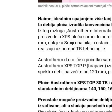
Radnik nosi XPS ploče, termoizolacioni materijal / f
Naime, idealnim spajanjem više tanjih
ta deblja ploča izradila konvencio
Iz tog razloga „Austrotherm Internat
proizvodnju XPS-ploča samo do određen
mm, dok je u Srbiji ona bila, a ostaće
realizuju uz pomoć TB-tehnologije.
Austrotherm d.o.o. će u početku samo
Austrotherm XPS TOP P (hrapave) izr
spektru debljina većim od 120 mm, 
Ploče Austrotherm XPS TOP 30 TB i 
standardnim debljinama 140, 150, 16
Preostale moguće proizvodne debljine
izrađivane, ali u slučaju posebnih up
Ove ploče će se, kada je u pitanju njih