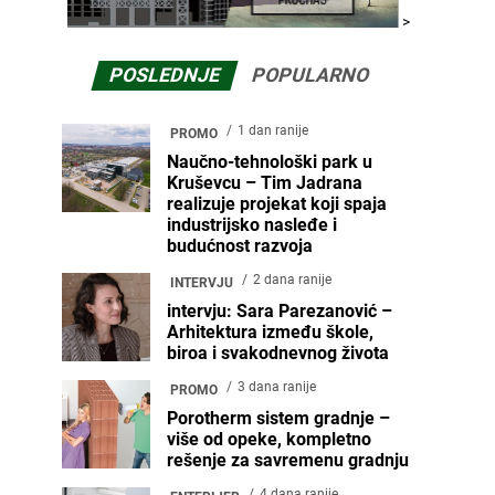
>
POSLEDNJE
POPULARNO
1 dan ranije
PROMO
Naučno-tehnološki park u
Kruševcu – Tim Jadrana
realizuje projekat koji spaja
industrijsko nasleđe i
budućnost razvoja
2 dana ranije
INTERVJU
intervju: Sara Parezanović –
Arhitektura između škole,
biroa i svakodnevnog života
3 dana ranije
PROMO
Porotherm sistem gradnje –
više od opeke, kompletno
rešenje za savremenu gradnju
4 dana ranije