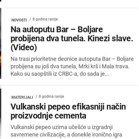
8 godina ranije
NOVOSTI
Na autoputu Bar – Boljare
probijena dva tunela. Kinezi slave.
(Video)
Na trasi prioritetne deonice autoputa Bar – Boljare
probijena su još dva tunela, Mrki krš i Mala trava.
Kako su saopštili iz CRBC-a, do sada je...
8 godina ranije
MATERIJALI
Vulkanski pepeo efikasniji način
proizvodnje cementa
Vulkanski pepeo uzima učešće u izgradnji
savremene civilizacije, a donekle ironično igra