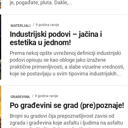
je, pogađate, pluta. Dakle,...
9 godina ranije
MATERIJALI
Industrijski podovi – jačina i
estetika u jednom!
Prema nekoj opšte uvreženoj definiciji industrijski
podovi opisuju se kao obloge jako izražene
praktične primenljivosti, a slabe vizuelne vrednosti,
koje se postavljaju u svim tipovima industrijskih...
9 godina ranije
GRAĐEVINA
Po građevini se grad (pre)poznaje!
Brojni su gradovi čija prepoznatljivost zavisi od
zgrada i građevina koje asfaltu i ljudima na asfaltu