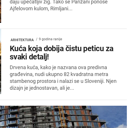
daju upečatljiv žig. Tako se Parižani ponose
Ajfelovom kulom, Rimljani...
9 godina ranije
ARHITEKTURA
Kuća koja dobija čistu peticu za
svaki detalj!
Drvena kuća, kako je nazvana ova predivna
građevina, nudi ukupno 82 kvadratna metra
stambenog prostora i nalazi se u Sloveniji. Njen
dizajn je jednostavan, ali je...