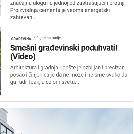
značajnu ulogu i u jednoj od zastrašujućih pretnji.
Proizvodnja cementa je veoma energetski
zahtevan...
9 godina ranije
GRAĐEVINA
Smešni građevinski poduhvati!
(Video)
Arhitektura i gradnja uopšte je ozbiljan i precizan
posao i činjenica je da ne može i ne sme svako da
ga radi. Ipak, u celom svetu...