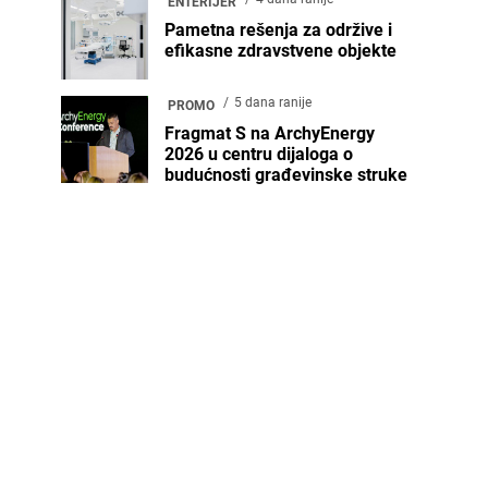
ENTERIJER
Pametna rešenja za održive i
efikasne zdravstvene objekte
5 dana ranije
PROMO
Fragmat S na ArchyEnergy
2026 u centru dijaloga o
budućnosti građevinske struke