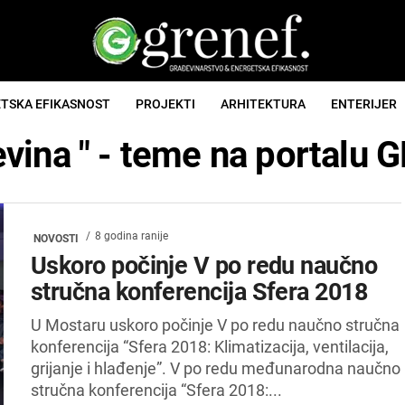
TSKA EFIKASNOST
PROJEKTI
ARHITEKTURA
ENTERIJER
evina " - teme na portalu
8 godina ranije
NOVOSTI
Uskoro počinje V po redu naučno
stručna konferencija Sfera 2018
U Mostaru uskoro počinje V po redu naučno stručna
konferencija “Sfera 2018: Klimatizacija, ventilacija,
grijanje i hlađenje”. V po redu međunarodna naučno
stručna konferencija “Sfera 2018:...