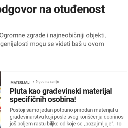
 odgovor na otuđenost
Ogromne zgrade i najneobičniji objekti,
 genijalosti mogu se videti baš u ovom
9 godina ranije
MATERIJALI
Pluta kao građevinski materijal
specifičnih osobina!
Postoji samo jedan potpuno prirodan materijal u
građevinarstvu koji posle svog korišćenja doprinosi
još boljem rastu biljke od koje se „pozajmljuje“. To