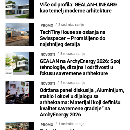
Više od profila: GEALAN-LINEAR®
kao temelj moderne arhitekture
2 sedmice ranije
PROMO
TechTinyHouse se oslanja na
Swisspacer – Promišljeno do
najsitnijeg detalja
3 meseca ranije
NOVOSTI
GEALAN na ArchyEnergy 2026: Spoj
tehnologije, dizajna i održivosti u
fokusu savremene arhitekture
2 meseca ranije
NOVOSTI
Održana panel diskusija „Aluminijum,
staklo i okovi u dijalogu sa
arhitektama: Materijali koji definišu
kvalitet savremene gradnje“ na
ArchyEnergy 2026
1 sedmica ranije
PROMO