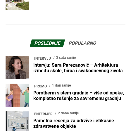
POSLEDNJE
POPULARNO
3 sata ranije
INTERVJU
intervju: Sara Parezanović – Arhitektura
između škole, biroa i svakodnevnog života
1 dan ranije
PROMO
Porotherm sistem gradnje – više od opeke,
kompletno rešenje za savremenu gradnju
2 dana ranije
ENTERIJER
Pametna rešenja za održive i efikasne
zdravstvene objekte