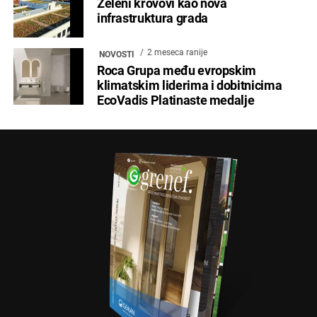
Zeleni krovovi kao nova
infrastruktura grada
2 meseca ranije
NOVOSTI
Roca Grupa među evropskim
klimatskim liderima i dobitnicima
EcoVadis Platinaste medalje