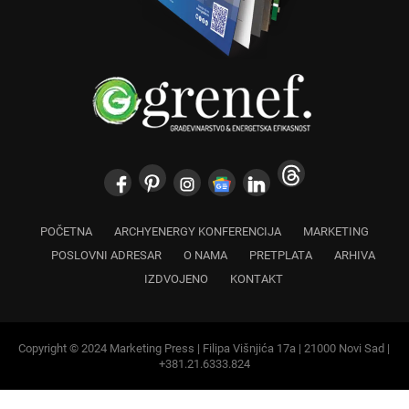
POČETNA
ARCHYENERGY KONFERENCIJA
MARKETING
POSLOVNI ADRESAR
O NAMA
PRETPLATA
ARHIVA
IZDVOJENO
KONTAKT
Copyright © 2024 Marketing Press | Filipa Višnjića 17a | 21000 Novi Sad |
+381.21.6333.824