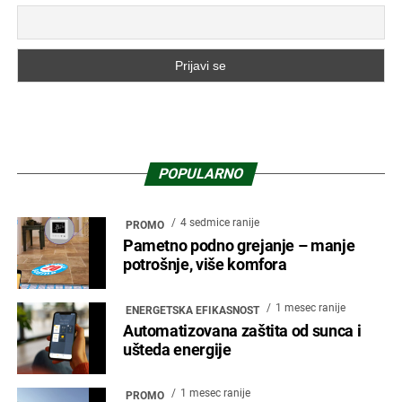
POPULARNO
4 sedmice ranije
PROMO
Pametno podno grejanje – manje
potrošnje, više komfora
1 mesec ranije
ENERGETSKA EFIKASNOST
Automatizovana zaštita od sunca i
ušteda energije
1 mesec ranije
PROMO