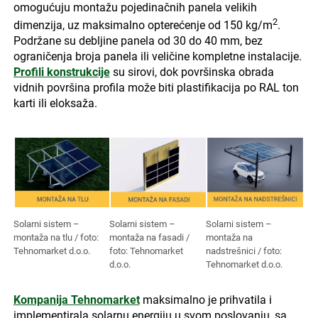
omogućuju montažu pojedinačnih panela velikih
2
dimenzija, uz maksimalno opterećenje od 150 kg/m
.
Podržane su debljine panela od 30 do 40 mm, bez
ograničenja broja panela ili veličine kompletne instalacije.
Profili konstrukcije
su sirovi, dok površinska obrada
vidnih površina profila može biti plastifikacija po RAL ton
karti ili eloksaža.
Solarni sistem –
Solarni sistem –
Solarni sistem –
montaža na tlu / foto:
montaža na fasadi /
montaža na
Tehnomarket d.o.o.
foto: Tehnomarket
nadstrešnici / foto:
d.o.o.
Tehnomarket d.o.o.
Kompanija Tehnomarket
maksimalno je prihvatila i
implementirala solarnu energiju u svom poslovanju, sa