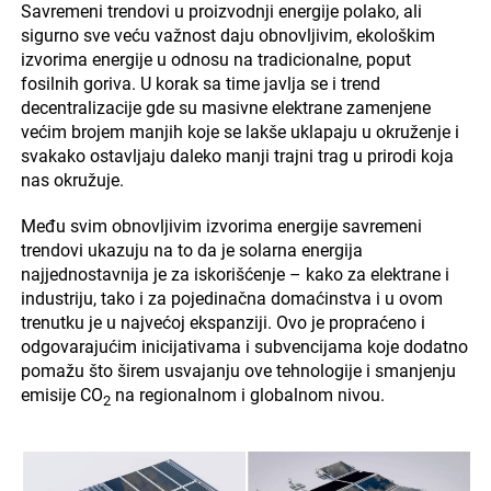
Savremeni trendovi u proizvodnji energije polako, ali
sigurno sve veću važnost daju obnovljivim, ekološkim
izvorima energije u odnosu na tradicionalne, poput
fosilnih goriva. U korak sa time javlja se i trend
decentralizacije gde su masivne elektrane zamenjene
većim brojem manjih koje se lakše uklapaju u okruženje i
svakako ostavljaju daleko manji trajni trag u prirodi koja
nas okružuje.
Među svim obnovljivim izvorima energije savremeni
trendovi ukazuju na to da je solarna energija
najjednostavnija je za iskorišćenje – kako za elektrane i
industriju, tako i za pojedinačna domaćinstva i u ovom
trenutku je u najvećoj ekspanziji. Ovo je propraćeno i
odgovarajućim inicijativama i subvencijama koje dodatno
pomažu što širem usvajanju ove tehnologije i smanjenju
emisije CO
na regionalnom i globalnom nivou.
2