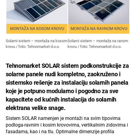
Solarni sistem – montaža na kosom
Solarni sistem – montaža na ranom
krovu / foto: Tehnomarket d.o.o.
krovu / foto: Tehnomarket d.o.o.
Tehnomarket SOLAR sistem podkonstrukcije za
solarne panele nudi kompletno, zaokruženo i
sistemsko rešenje za instalaciju solarnih panela
koje je potpuno modularno i pogodno za sve
kapacitete od kućnih instalacija do solarnih
elektrana velike snage.
Sistem SOLAR namenjen je montaži na svim tipovima
podloga-ravnim i kosim krovovima, vertikalnim zidovima i
fasadama, kao i na tlu. Optimalne dimenzije profila