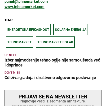
panel@tehnomarket.com
www.tehnomarket.com
TEME:
ENERGETSKA EFIKASNOST
SOLARNA ENERGIJA
TEHNOMARKET
TEHNOMARKET SOLAR
UP NEXT
Izbor najmodernije tehnologije nije samo ušteda već
i doprinos
DON'T MISS
Održiva gradnja i društveno odgovorno poslovanje
PRIJAVI SE NA NEWSLETTER
Najnovije vesti iz segmenta arhitekture,