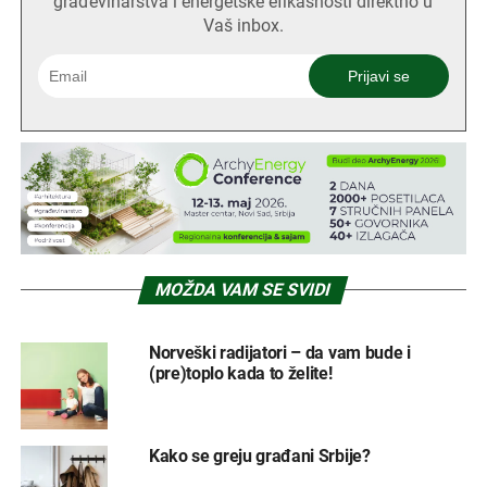
građevinarstva i energetske efikasnosti direktno u
Vaš inbox.
MOŽDA VAM SE SVIDI
Norveški radijatori – da vam bude i
(pre)toplo kada to želite!
Kako se greju građani Srbije?