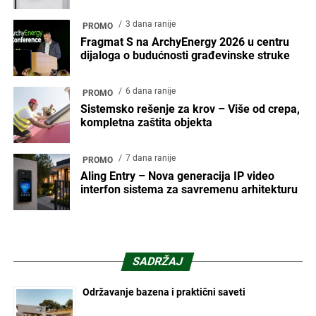
3 dana ranije
PROMO
Fragmat S na ArchyEnergy 2026 u centru
dijaloga o budućnosti građevinske struke
6 dana ranije
PROMO
Sistemsko rešenje za krov – Više od crepa,
kompletna zaštita objekta
7 dana ranije
PROMO
Aling Entry – Nova generacija IP video
interfon sistema za savremenu arhitekturu
SADRŽAJ
Održavanje bazena i praktični saveti