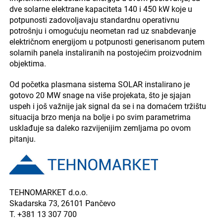
dve solarne elektrane kapaciteta 140 i 450 kW koje u
potpunosti zadovoljavaju standardnu operativnu
potrošnju i omogućuju neometan rad uz snabdevanje
električnom energijom u potpunosti generisanom putem
solarnih panela instaliranih na postojećim proizvodnim
objektima.
Od početka plasmana sistema SOLAR instalirano je
gotovo 20 MW snage na više projekata, što je sjajan
uspeh i još važnije jak signal da se i na domaćem tržištu
situacija brzo menja na bolje i po svim parametrima
usklađuje sa daleko razvijenijim zemljama po ovom
pitanju.
TEHNOMARKET d.o.o.
Skadarska 73, 26101 Pančevo
T. +381 13 307 700