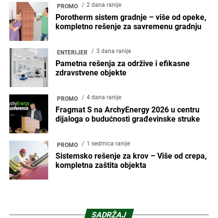
2 dana ranije
PROMO
Porotherm sistem gradnje – više od opeke,
kompletno rešenje za savremenu gradnju
3 dana ranije
ENTERIJER
Pametna rešenja za održive i efikasne
zdravstvene objekte
4 dana ranije
PROMO
Fragmat S na ArchyEnergy 2026 u centru
dijaloga o budućnosti građevinske struke
1 sedmica ranije
PROMO
Sistemsko rešenje za krov – Više od crepa,
kompletna zaštita objekta
SADRŽAJ