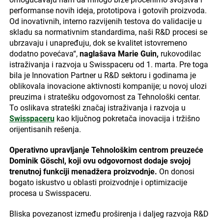
performanse novih ideja, prototipova i gotovih proizvoda.
Od inovativnih, interno razvijenih testova do validacije u
skladu sa normativnim standardima, naši R&D procesi se
ubrzavaju i unapređuju, dok se kvalitet istovremeno
dodatno povećava“,
naglašava Marie Guin,
rukovodilac
istraživanja i razvoja u Swisspaceru od 1. marta. Pre toga
bila je Innovation Partner u R&D sektoru i godinama je
oblikovala inovacione aktivnosti kompanije; u novoj ulozi
preuzima i stratešku odgovornost za Tehnološki centar.
To oslikava strateški značaj istraživanja i razvoja u
Swisspaceru
kao ključnog pokretača inovacija i tržišno
orijentisanih rešenja.
Operativno upravljanje Tehnološkim centrom preuzeće
Dominik Göschl, koji ovu odgovornost dodaje svojoj
trenutnoj funkciji menadžera proizvodnje.
On donosi
bogato iskustvo u oblasti proizvodnje i optimizacije
procesa u Swisspaceru.
Bliska povezanost između proširenja i daljeg razvoja R&D