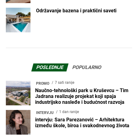
Održavanje bazena i praktični saveti
POSLEDNJE
POPULARNO
7 sati ranije
PROMO
Naučno-tehnološki park u Kruševcu – Tim
Jadrana realizuje projekat koji spaja
industrijsko nasleđe i budućnost razvoja
1 dan ranije
INTERVJU
intervju: Sara Parezanović – Arhitektura
između škole, biroa i svakodnevnog života