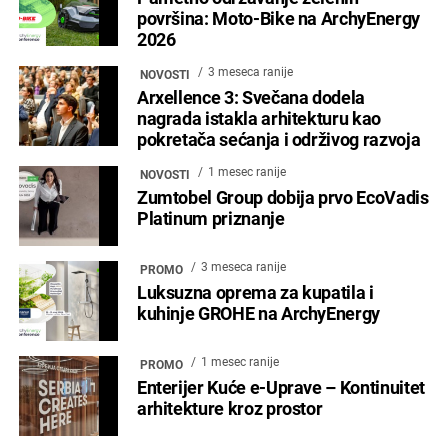
površina: Moto-Bike na ArchyEnergy
2026
3 meseca ranije
NOVOSTI
Arxellence 3: Svečana dodela
nagrada istakla arhitekturu kao
pokretača sećanja i održivog razvoja
1 mesec ranije
NOVOSTI
Zumtobel Group dobija prvo EcoVadis
Platinum priznanje
3 meseca ranije
PROMO
Luksuzna oprema za kupatila i
kuhinje GROHE na ArchyEnergy
1 mesec ranije
PROMO
Enterijer Kuće e-Uprave – Kontinuitet
arhitekture kroz prostor