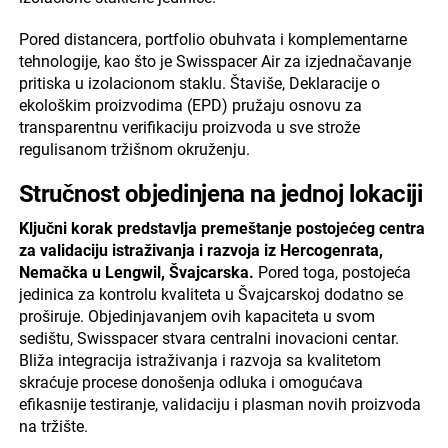
Pored distancera, portfolio obuhvata i komplementarne
tehnologije, kao što je Swisspacer Air za izjednačavanje
pritiska u izolacionom staklu. Štaviše, Deklaracije o
ekološkim proizvodima (EPD) pružaju osnovu za
transparentnu verifikaciju proizvoda u sve strože
regulisanom tržišnom okruženju.
Stručnost objedinjena na jednoj lokaciji
Ključni korak predstavlja premeštanje postojećeg centra
za validaciju istraživanja i razvoja iz Hercogenrata,
Nemačka u Lengwil, Švajcarska.
Pored toga, postojeća
jedinica za kontrolu kvaliteta u Švajcarskoj dodatno se
proširuje. Objedinjavanjem ovih kapaciteta u svom
sedištu, Swisspacer stvara centralni inovacioni centar.
Bliža integracija istraživanja i razvoja sa kvalitetom
skraćuje procese donošenja odluka i omogućava
efikasnije testiranje, validaciju i plasman novih proizvoda
na tržište.