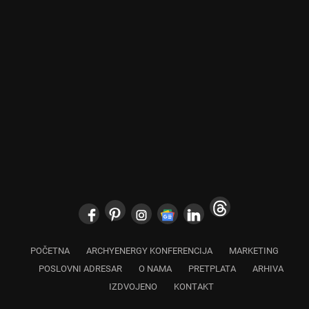
POČETNA
ARCHYENERGY KONFERENCIJA
MARKETING
POSLOVNI ADRESAR
O NAMA
PRETPLATA
ARHIVA
IZDVOJENO
KONTAKT
Copyright © 2024 Marketing Press | Filipa Višnjića 17a | 21000 Novi Sad |
+381.21.6333.824