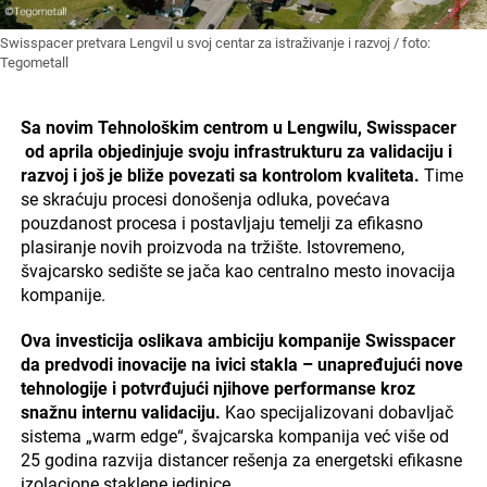
Swisspacer pretvara Lengvil u svoj centar za istraživanje i razvoj / foto:
Tegometall
Sa novim Tehnološkim centrom u Lengwilu, Swisspacer
od aprila objedinjuje svoju infrastrukturu za validaciju i
razvoj i još je bliže povezati sa kontrolom kvaliteta.
Time
se skraćuju procesi donošenja odluka, povećava
pouzdanost procesa i postavljaju temelji za efikasno
plasiranje novih proizvoda na tržište. Istovremeno,
švajcarsko sedište se jača kao centralno mesto inovacija
kompanije.
Ova investicija oslikava ambiciju kompanije Swisspacer
da predvodi inovacije na ivici stakla – unapređujući nove
tehnologije i potvrđujući njihove performanse kroz
snažnu internu validaciju.
Kao specijalizovani dobavljač
sistema „warm edge“, švajcarska kompanija već više od
25 godina razvija distancer rešenja za energetski efikasne
izolacione staklene jedinice.