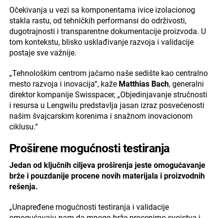
Očekivanja u vezi sa komponentama ivice izolacionog
stakla rastu, od tehničkih performansi do održivosti,
dugotrajnosti i transparentne dokumentacije proizvoda. U
tom kontekstu, blisko usklađivanje razvoja i validacije
postaje sve važnije.
„Tehnološkim centrom jačamo naše sedište kao centralno
mesto razvoja i inovacija“, kaže
Matthias Bach
, generalni
direktor kompanije Swisspacer, „Objedinjavanje stručnosti
i resursa u Lengwilu predstavlja jasan izraz posvećenosti
našim švajcarskim korenima i snažnom inovacionom
ciklusu.“
Proširene mogućnosti testiranja
Jedan od ključnih ciljeva proširenja jeste omogućavanje
brže i pouzdanije procene novih materijala i proizvodnih
rešenja.
„Unapređene mogućnosti testiranja i validacije
omogućavaju nam da mnogo brže procenimo svojstva i