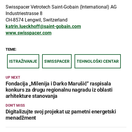
Swisspacer Vetrotech Saint-Gobain (International) AG
Industriestrasse 8
CH-8574 Lengwil, Switzerland
katrin.lueckhoff@saint-gobain.com
www.swisspacer.com
TEME:
ISTRAŽIVANJE
SWISSPACER
TEHNOLOŠKI CENTAR
UP NEXT
Fondacija „Milenija i Darko Marušić“ raspisala
konkurs za drugu regionalnu nagradu iz oblasti
arhitekture stanovanja
DON'T MISS
Digitalizujte svoj projekat uz pametni energetski
menadžment