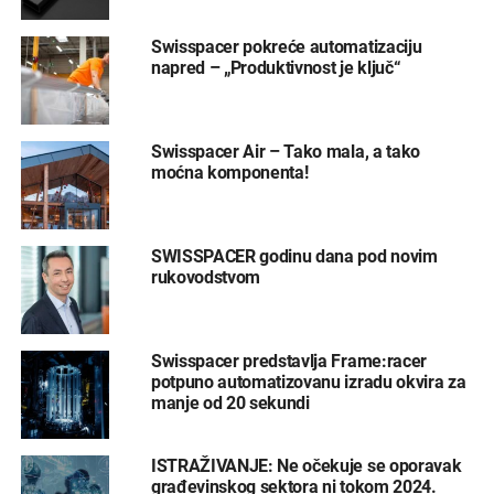
Swisspacer pokreće automatizaciju
napred – „Produktivnost je ključ“
Swisspacer Air – Tako mala, a tako
moćna komponenta!
SWISSPACER godinu dana pod novim
rukovodstvom
Swisspacer predstavlja Frame:racer
potpuno automatizovanu izradu okvira za
manje od 20 sekundi
ISTRAŽIVANJE: Ne očekuje se oporavak
građevinskog sektora ni tokom 2024.