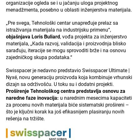
organizacije ogleda se i u jačanju uloga projektnog
menadžmenta, posebno u oblasti inženjerstva materijala.
„Pre svega, Tehnološki centar unapređuje prelaz sa
istraživanja materijala na industrijsku primenu“,
objašnjava Loris Buliard
, vođa projekta za inženjerstvo
materijala, „Kada razvoj, validacija i proizvodnja blisko
sarađuju, iteracije se mogu sprovoditi brže i na osnovu
zajedničkog skupa podataka.“
Swisspacer je nedavno predstavio Swisspacer Ultimate |
Nyxé, novu generaciju proizvoda koja kombinuje vrhunski
dizajn sa održivošću. U toku su i dodatni projekti.
Proširenje Tehnološkog centra predstavlja osnovu za
naredne faze inovacija:
u narednim mesecima kapaciteti
za procenu novih materijala biće sistematski prošireni –
što je ključni korak ka još efikasnijem plasiranju novih
rešenja na tržište.