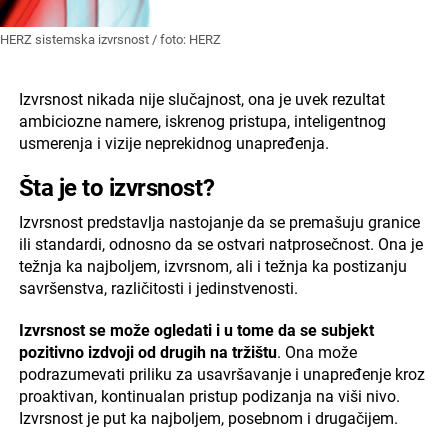
HERZ sistemska izvrsnost / foto: HERZ
Izvrsnost nikada nije slučajnost, ona je uvek rezultat
ambiciozne namere, iskrenog pristupa, inteligentnog
usmerenja i vizije neprekidnog unapređenja.
Šta je to izvrsnost?
Izvrsnost predstavlja nastojanje da se premašuju granice
ili standardi, odnosno da se ostvari natprosečnost. Ona je
težnja ka najboljem, izvrsnom, ali i težnja ka postizanju
savršenstva, različitosti i jedinstvenosti.
Izvrsnost se može ogledati i u tome da se subjekt
pozitivno izdvoji od drugih na tržištu
. Ona može
podrazumevati priliku za usavršavanje i unapređenje kroz
proaktivan, kontinualan pristup podizanja na viši nivo.
Izvrsnost je put ka najboljem, posebnom i drugačijem.