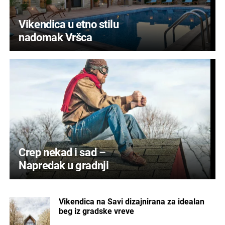
Vikendica u etno stilu
nadomak Vršca
Crep nekad i sad –
Napredak u gradnji
Vikendica na Savi dizajnirana za idealan
beg iz gradske vreve