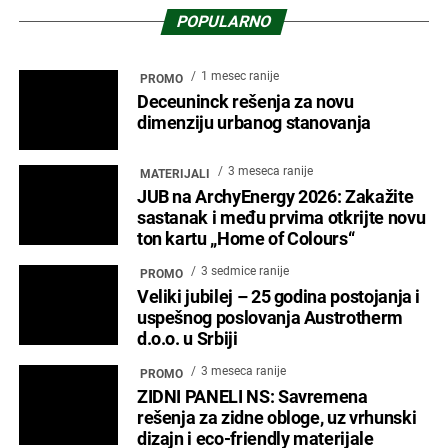
POPULARNO
1 mesec ranije
PROMO
Deceuninck rešenja za novu
dimenziju urbanog stanovanja
3 meseca ranije
MATERIJALI
JUB na ArchyEnergy 2026: Zakažite
sastanak i među prvima otkrijte novu
ton kartu „Home of Colours“
3 sedmice ranije
PROMO
Veliki jubilej – 25 godina postojanja i
uspešnog poslovanja Austrotherm
d.o.o. u Srbiji
3 meseca ranije
PROMO
ZIDNI PANELI NS: Savremena
rešenja za zidne obloge, uz vrhunski
dizajn i eco-friendly materijale