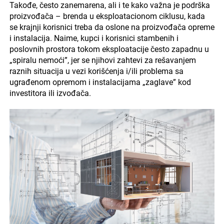
Takođe, često zanemarena, ali i te kako važna je podrška
proizvođača – brenda u eksploatacionom ciklusu, kada
se krajnji korisnici treba da oslone na proizvođača opreme
i instalacija. Naime, kupci i korisnici stambenih i
poslovnih prostora tokom eksploatacije često zapadnu u
„spiralu nemoći”, jer se njihovi zahtevi za rešavanjem
raznih situacija u vezi korišćenja i/ili problema sa
ugrađenom opremom i instalacijama „zaglave” kod
investitora ili izvođača.