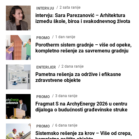
2 sata ranije
INTERVJU
intervju: Sara Parezanović – Arhitektura
između škole, biroa i svakodnevnog života
1 dan ranije
PROMO
Porotherm sistem gradnje – više od opeke,
kompletno rešenje za savremenu gradnju
2 dana ranije
ENTERIJER
Pametna rešenja za održive i efikasne
zdravstvene objekte
3 dana ranije
PROMO
Fragmat S na ArchyEnergy 2026 u centru
dijaloga o budućnosti građevinske struke
6 dana ranije
PROMO
Sistemsko rešenje za krov – Više od crepa,