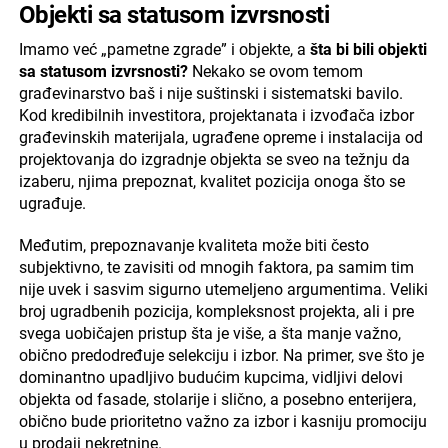
Objekti sa statusom izvrsnosti
Imamo već „pametne zgrade” i objekte, a
šta bi bili objekti
sa statusom izvrsnosti?
Nekako se ovom temom
građevinarstvo baš i nije suštinski i sistematski bavilo.
Kod kredibilnih investitora, projektanata i izvođača izbor
građevinskih materijala, ugrađene opreme i instalacija od
projektovanja do izgradnje objekta se sveo na težnju da
izaberu, njima prepoznat, kvalitet pozicija onoga što se
ugrađuje.
Međutim, prepoznavanje kvaliteta može biti često
subjektivno, te zavisiti od mnogih faktora, pa samim tim
nije uvek i sasvim sigurno utemeljeno argumentima. Veliki
broj ugradbenih pozicija, kompleksnost projekta, ali i pre
svega uobičajen pristup šta je više, a šta manje važno,
obično predodređuje selekciju i izbor. Na primer, sve što je
dominantno upadljivo budućim kupcima, vidljivi delovi
objekta od fasade, stolarije i slično, a posebno enterijera,
obično bude prioritetno važno za izbor i kasniju promociju
u prodaji nekretnine.