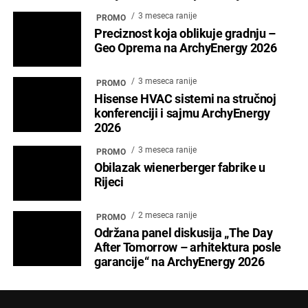
3 meseca ranije
PROMO
Preciznost koja oblikuje gradnju –
Geo Oprema na ArchyEnergy 2026
3 meseca ranije
PROMO
Hisense HVAC sistemi na stručnoj
konferenciji i sajmu ArchyEnergy
2026
3 meseca ranije
PROMO
Obilazak wienerberger fabrike u
Rijeci
2 meseca ranije
PROMO
Održana panel diskusija „The Day
After Tomorrow – arhitektura posle
garancije“ na ArchyEnergy 2026