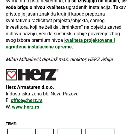
svima na tržištu nekretnina, da
se izdvajaju od ostalih, jer
vode brigu o nivou kvaliteta
ugrađenih instalacija. Takav
pristup je jasan znak da krajnji kupac prepozna
kvalitativnu različitost projekta/objekta, samog
investitora, koji ne želi da „šminkom” na objektu zavredi
njihovu pažnju, već da suštinski dobije poverenje zbog
svog izbora premium nivoa
kvaliteta projektovane i
ugrađene instalacione opreme
.
Milan Mihajlović dipl.inž.maš. direktor, HERZ Srbija
Herz Armaturen d.o.o.
Industrijska zona bb, Nova Pazova
E.
office@herz.rs
W.
www.herz.rs
TEME: