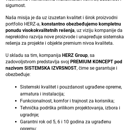
sigurnost.
Naša misija je da uz izuzetan kvalitet i širok proizvodni
portfolio HERZ-a,
konstantno obezbeđujemo kompletnu
ponudu visokokvalitetnih rešenja
, uz viziju kompanije da
neprekidno razvija nove proizvode i unapređuje sistemska
rešenja za projekte i objekte premium nivoa kvaliteta.
U skladu sa tim, kompanija
HERZ Group
, sa
zadovoljstvom predstavlja svoj
PREMIUM KONCEPT pod
nazivom SISTEMSKA IZVRSNOST
, čime se garantuje i
obezbeđuje:
Sistemski kvalitet i pouzdanost ugrađene opreme,
armatura i instalacija;
Funkcionalnost, komfor i trajnost za korisnika;
Tehnička podrška prilikom projektovanja, izbora i
ugradnje;
Garantni rok od 5, 6 i 10 godina za ugrađenu
opremu;