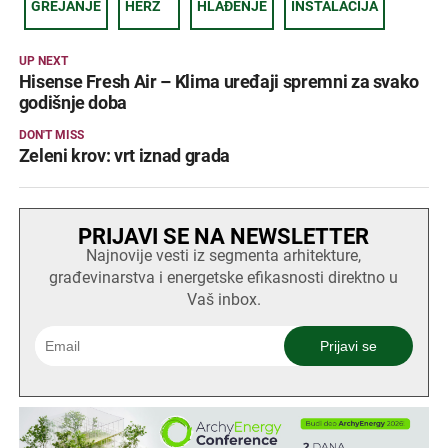
GREJANJE
HERZ
HLAĐENJE
INSTALACIJA
UP NEXT
Hisense Fresh Air – Klima uređaji spremni za svako
godišnje doba
DON'T MISS
Zeleni krov: vrt iznad grada
PRIJAVI SE NA NEWSLETTER
Najnovije vesti iz segmenta arhitekture,
građevinarstva i energetske efikasnosti direktno u
Vaš inbox.