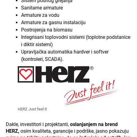
Sistem podnog grejanja
Sanitarne armature
Armature za vodu
Armature za gasnu instalaciju
Postrojenja na biomasu
Integrisani toplovodni sistemi (toplotne podstanice
i diktir sistemi)
Upravljačka automatika hardver i softver
(kontroleri, SCADA).
HERZ Just feel it
Dakle, investitori i projektanti,
oslanjanjem na brend
HERZ,
osim kvaliteta, garancije i podrške, jasno pokazuju