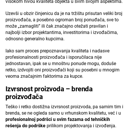
visokom nivou kvaliteta objekta u svim svojim aspektima.
Uzevši u obzir činjenicu da je na tržištu prisutan veliki broj
proizvođača, a posebno ogroman broj ponuđača, sve to
može „zamagliti” ili čak značajno otežati pravilan i
najbolji izbor projektantima, investitorima i izvođačima,
odnosno generalno kupcima.
Iako sam proces prepoznavanja kvaliteta i nadasve
profesionalnosti proizvođača i isporučilaca nije
jednostavan, ipak se u mnoštvu ponude mogu, doduše
retko, izdvojiti oni proizvođači koji su posebni u mnogim
veoma značajnim faktorima za kupce.
Izvrsnost proizvoda – brenda
proizvođača
Teško i retko dostižna izvrsnost proizvoda, pa samim tim i
brenda, se ne ogleda samo u vrhunskom kvalitetu, već i u
profesionalnoj podršci u svim fazama od tehničkih
rešenja do podrške
prilikom projektovanja i izvođenja.