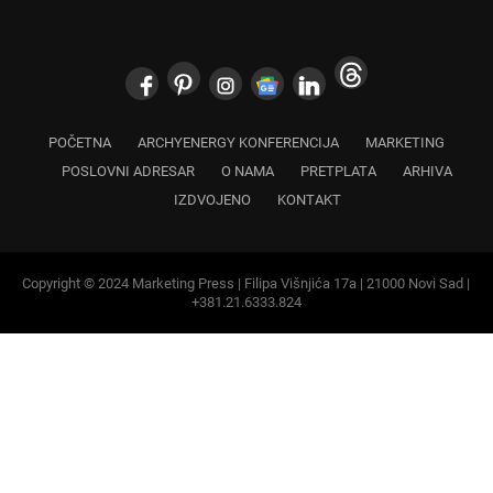
POČETNA
ARCHYENERGY KONFERENCIJA
MARKETING
POSLOVNI ADRESAR
O NAMA
PRETPLATA
ARHIVA
IZDVOJENO
KONTAKT
Copyright © 2024 Marketing Press | Filipa Višnjića 17a | 21000 Novi Sad |
+381.21.6333.824