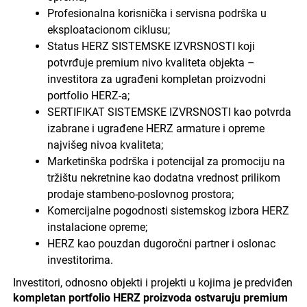
Profesionalna korisnička i servisna podrška u
eksploatacionom ciklusu;
Status HERZ SISTEMSKE IZVRSNOSTI koji
potvrđuje premium nivo kvaliteta objekta –
investitora za ugrađeni kompletan proizvodni
portfolio HERZ-a;
SERTIFIKAT SISTEMSKE IZVRSNOSTI kao potvrda
izabrane i ugrađene HERZ armature i opreme
najvišeg nivoa kvaliteta;
Marketinška podrška i potencijal za promociju na
tržištu nekretnine kao dodatna vrednost prilikom
prodaje stambeno-poslovnog prostora;
Komercijalne pogodnosti sistemskog izbora HERZ
instalacione opreme;
HERZ kao pouzdan dugoročni partner i oslonac
investitorima.
Investitori, odnosno objekti i projekti u kojima je predviđen
kompletan portfolio HERZ proizvoda ostvaruju premium