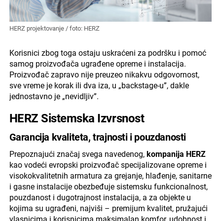
HERZ projektovanje / foto: HERZ
Korisnici zbog toga ostaju uskraćeni za podršku i pomoć
samog proizvođača ugrađene opreme i instalacija.
Proizvođač zapravo nije preuzeo nikakvu odgovornost,
sve vreme je korak ili dva iza, u „backstage-u”, dakle
jednostavno je „nevidljiv”.
HERZ Sistemska Izvrsnost
Garancija kvaliteta, trajnosti i pouzdanosti
Prepoznajući značaj svega navedenog,
kompanija HERZ
kao vodeći evropski proizvođač specijalizovane opreme i
visokokvalitetnih armatura za grejanje, hlađenje, sanitarne
i gasne instalacije obezbeđuje sistemsku funkcionalnost,
pouzdanost i dugotrajnost instalacija, a za objekte u
kojima su ugrađeni, najviši – premijum kvalitet, pružajući
vlasnicima i korisnicima maksimalan komfor, udobnost i