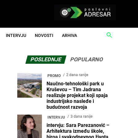
INTERVJU
NOVOSTI
ARHIVA
POSLEDNJE
POPULARNO
2 dana ranije
PROMO
Naučno-tehnološki park u
Kruševcu – Tim Jadrana
realizuje projekat koji spaja
industrijsko nasleđe i
budućnost razvoja
3 dana ranije
INTERVJU
intervju: Sara Parezanović –
Arhitektura između škole,
biroa i svakodnevnog života