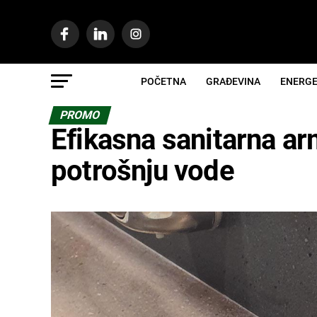
POČETNA
GRAĐEVINA
ENERGE
PROMO
Efikasna sanitarna ar
potrošnju vode