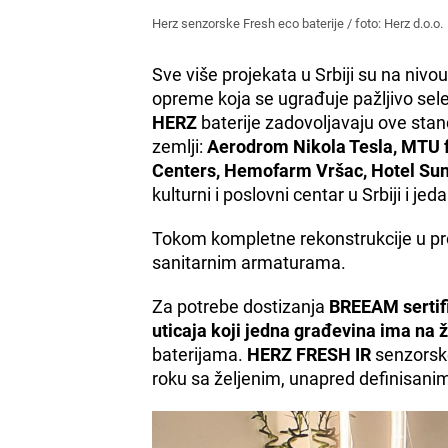
Herz senzorske Fresh eco baterije / foto: Herz d.o.o.
Sve više projekata u Srbiji su na nivou
opreme koja se ugrađuje pažljivo sele
HERZ
baterije zadovoljavaju ove stan
zemlji:
Aerodrom Nikola Tesla, MTU f
Centers, Hemofarm Vršac, Hotel Su
kulturni i poslovni centar u Srbiji i je
Tokom kompletne rekonstrukcije u proš
sanitarnim armaturama.
Za potrebe dostizanja
BREEAM sertifik
uticaja koji jedna građevina ima na ž
baterijama.
HERZ FRESH IR
senzorsk
roku sa željenim, unapred definisani