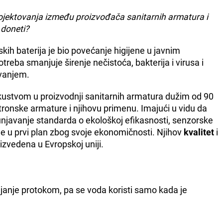
projektovanja između proizvođača sanitarnih armatura i
 doneti?
kih baterija je bio povećanje higijene u javnim
reba smanjuje širenje nečistoća, bakterija i virusa i
vanjem.
 iskustvom u proizvodnji sanitarnih armatura dužim od 90
ronske armature i njihovu primenu. Imajući u vidu da
punjavanje standarda o ekološkoj efikasnosti, senzorske
e u prvi plan zbog svoje ekonomičnosti. Njihov
kvalitet
i
izvedena u Evropskoj uniji.
anje protokom, pa se voda koristi samo kada je