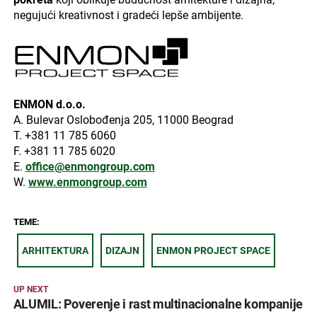
negujući kreativnost i gradeći lepše ambijente.
ENMON d.o.o.
A. Bulevar Oslobođenja 205, 11000 Beograd
T. +381 11 785 6060
F. +381 11 785 6020
E.
office@enmongroup.com
W.
www.enmongroup.com
TEME:
ARHITEKTURA
DIZAJN
ENMON PROJECT SPACE
UP NEXT
ALUMIL: Poverenje i rast multinacionalne kompanije