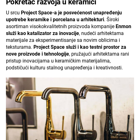
Pokretač razvoja u keramici
U srcu
Project Space-a je posvećenost unapređenju
upotrebe keramike i porcelana u arhitekturi
. Široki
asortiman visokokvalitetnih proizvoda kompanije
Enmon
služi kao katalizator za inovacije
, nudeći arhitektama
materijale za eksperimentisanje sa novim oblicima i
teksturama.
Project Space služi i kao testni prostor za
nove proizvode i tehnologije
, pružajući arhitektama rani
pristup inovacijama u keramičkim materijalima,
podstičući kulturu stalnog unapređenja i kreativnosti.