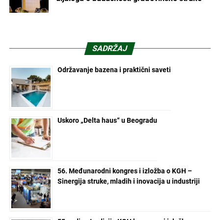
SADRŽAJ
Održavanje bazena i praktični saveti
Uskoro „Delta haus“ u Beogradu
56. Međunarodni kongres i izložba o KGH –
Sinergija struke, mladih i inovacija u industriji