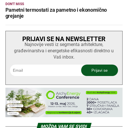
DON'T MISS
Pametni termostati za pametno i ekonomično
grejanje
PRIJAVI SE NA NEWSLETTER
Najnovije vesti iz segmenta arhitekture,
građevinarstva i energetske efikasnosti direktno u
Vaš inbox.
MOŽDA VAM SE SVIDI