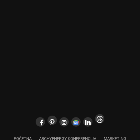
POČETNA
ARCHYENERGY KONFERENCIJA
MARKETING
POSLOVNI ADRESAR
O NAMA
PRETPLATA
ARHIVA
IZDVOJENO
KONTAKT