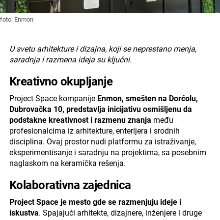
foto: Enmon
U svetu arhitekture i dizajna, koji se neprestano menja,
saradnja i razmena ideja su ključni.
Kreativno okupljanje
Project Space kompanije
Enmon, smešten na Dorćolu,
Dubrovačka 10, predstavlja inicijativu osmišljenu da
podstakne kreativnost i razmenu znanja
među
profesionalcima iz arhitekture, enterijera i srodnih
disciplina. Ovaj prostor nudi platformu za istraživanje,
eksperimentisanje i saradnju na projektima, sa posebnim
naglaskom na keramička rešenja.
Kolaborativna zajednica
Project Space je mesto gde se razmenjuju ideje i
iskustva
. Spajajući arhitekte, dizajnere, inženjere i druge