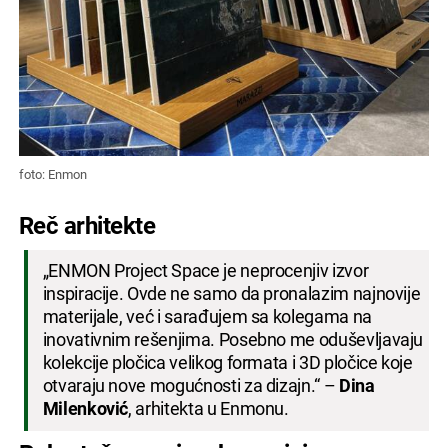
foto: Enmon
Reč arhitekte
„ENMON Project Space je neprocenjiv izvor
inspiracije. Ovde ne samo da pronalazim najnovije
materijale, već i sarađujem sa kolegama na
inovativnim rešenjima. Posebno me oduševljavaju
kolekcije pločica velikog formata i 3D pločice koje
otvaraju nove mogućnosti za dizajn.“ –
Dina
Milenković
, arhitekta u Enmonu.