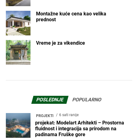
Montažne kuće cena kao velika
prednost
Vreme je za vikendice
POSLEDNJE
POPULARNO
6 sati ranije
PROJEKTI
projekat: Modelart Arhitekti – Prostorna
fluidnost i integracija sa prirodom na
padinama Fruške gore