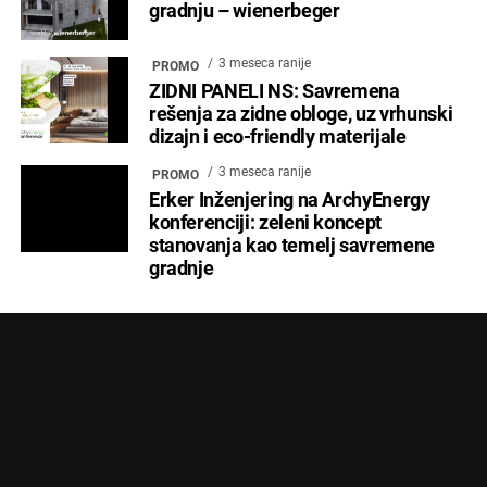
gradnju – wienerbeger
3 meseca ranije
PROMO
ZIDNI PANELI NS: Savremena
rešenja za zidne obloge, uz vrhunski
dizajn i eco-friendly materijale
3 meseca ranije
PROMO
Erker Inženjering na ArchyEnergy
konferenciji: zeleni koncept
stanovanja kao temelj savremene
gradnje