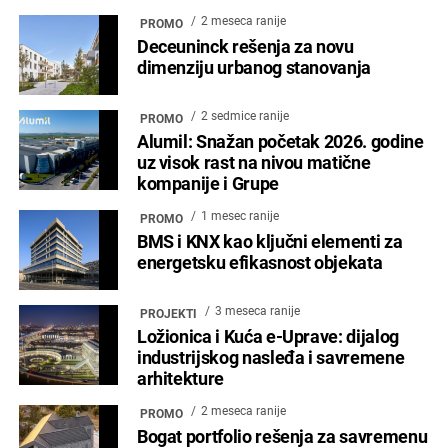
2 meseca ranije
PROMO
Deceuninck rešenja za novu
dimenziju urbanog stanovanja
2 sedmice ranije
PROMO
Alumil: Snažan početak 2026. godine
uz visok rast na nivou matične
kompanije i Grupe
1 mesec ranije
PROMO
BMS i KNX kao ključni elementi za
energetsku efikasnost objekata
3 meseca ranije
PROJEKTI
Ložionica i Kuća e-Uprave: dijalog
industrijskog nasleđa i savremene
arhitekture
2 meseca ranije
PROMO
Bogat portfolio rešenja za savremenu