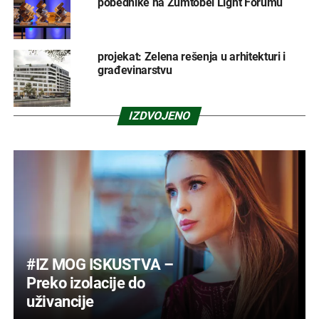
pobednike na Zumtobel Light Forumu
projekat: Zelena rešenja u arhitekturi i
građevinarstvu
IZDVOJENO
#IZ MOG ISKUSTVA –
Preko izolacije do
uživancije