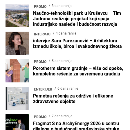
3 dana ranije
PROMO
Naučno-tehnološki park u Kruševcu – Tim
Jadrana realizuje projekat koji spaja
industrijsko nasleđe i budućnost razvoja
4 dana ranije
INTERVJU
intervju: Sara Parezanović – Arhitektura
između škole, biroa i svakodnevnog života
5 dana ranije
PROMO
Porotherm sistem gradnje – više od opeke,
kompletno rešenje za savremenu gradnju
6 dana ranije
ENTERIJER
Pametna rešenja za održive i efikasne
zdravstvene objekte
7 dana ranije
PROMO
Fragmat S na ArchyEnergy 2026 u centru
dijaloga o budućnosti građevinske struke