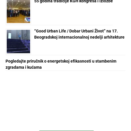
55 godina tradicije KGH kongresa i izložbe
“Good Urban Life / Dobar Urbani Život” na 17.
Beogradskoj internacionalnoj nedelji arhitekture
Pogledajte priručnik o energetskoj efikasnosti u stambenim
zgradama i kućama