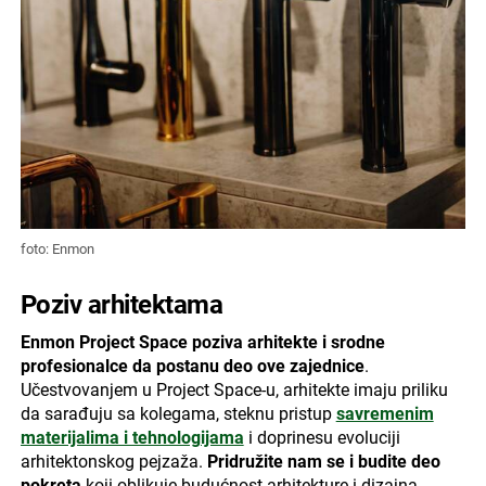
foto: Enmon
Poziv arhitektama
Enmon Project Space poziva arhitekte i srodne
profesionalce da postanu deo ove zajednice
.
Učestvovanjem u Project Space-u, arhitekte imaju priliku
da sarađuju sa kolegama, steknu pristup
savremenim
materijalima i tehnologijama
i doprinesu evoluciji
arhitektonskog pejzaža.
Pridružite nam se i budite deo
pokreta
koji oblikuje budućnost arhitekture i dizajna,