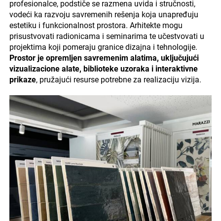
profesionalce, podstiče se razmena uvida i stručnosti,
vodeći ka razvoju savremenih rešenja koja unapređuju
estetiku i funkcionalnost prostora. Arhitekte mogu
prisustvovati radionicama i seminarima te učestvovati u
projektima koji pomeraju granice dizajna i tehnologije.
Prostor je opremljen savremenim alatima, uključujući
vizualizacione alate, biblioteke uzoraka i interaktivne
prikaze
, pružajući resurse potrebne za realizaciju vizija.