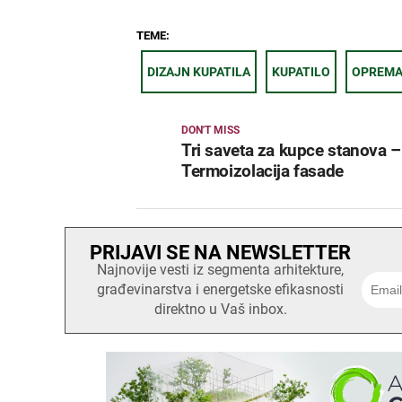
TEME:
DIZAJN KUPATILA
KUPATILO
OPREMA
DON'T MISS
Tri saveta za kupce stanova –
Termoizolacija fasade
PRIJAVI SE NA NEWSLETTER
Najnovije vesti iz segmenta arhitekture,
građevinarstva i energetske efikasnosti
direktno u Vaš inbox.