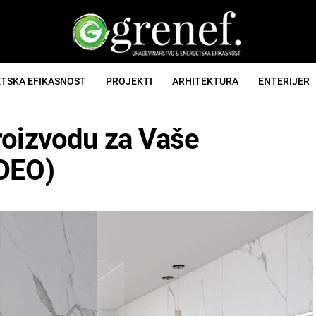
TSKA EFIKASNOST
PROJEKTI
ARHITEKTURA
ENTERIJER
roizvodu za Vaše
IDEO)