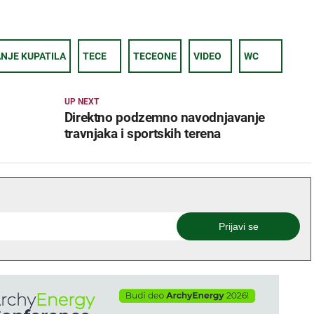
NJE KUPATILA
TECE
TECEONE
VIDEO
WC
UP NEXT
Direktno podzemno navodnjavanje
travnjaka i sportskih terena