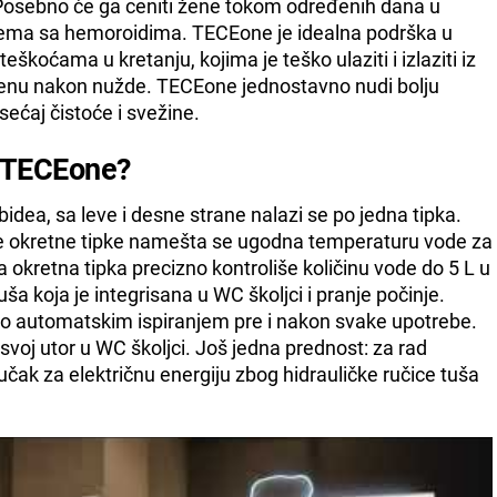
 Posebno će ga ceniti žene tokom određenih dana u
lema sa hemoroidima. TECEone je idealna podrška u
koćama u kretanju, kojima je teško ulaziti i izlaziti iz
igijenu nakon nužde. TECEone jednostavno nudi bolju
sećaj čistoće i svežine.
š TECEone?
dea, sa leve i desne strane nalazi se po jedna tipka.
e okretne tipke namešta se ugodna temperaturu vode za
a okretna tipka precizno kontroliše količinu vode do 5 L u
uša koja je integrisana u WC školjci i pranje počinje.
no automatskim ispiranjem pre i nakon svake upotrebe.
voj utor u WC školjci. Još jedna prednost: za rad
čak za električnu energiju zbog hidrauličke ručice tuša