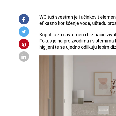
WC tuš svestran je i učinkovit elemen
efikasno korišćenje vode, uštedu prost
Kupatilo za savremen i brz način živo
Fokus je na proizvodima i sistemima 
higijeni te se ujedno odlikuju lepim d