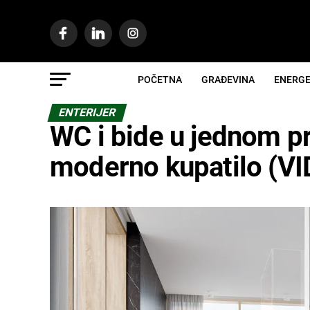
POČETNA
GRAĐEVINA
ENERGE
ENTERIJER
WC i bide u jednom p
moderno kupatilo (V