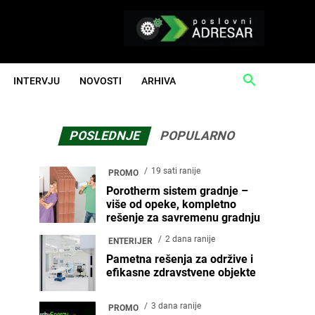
INTERVJU
NOVOSTI
ARHIVA
POSLEDNJE
POPULARNO
19 sati ranije
PROMO
Porotherm sistem gradnje –
više od opeke, kompletno
rešenje za savremenu gradnju
2 dana ranije
ENTERIJER
Pametna rešenja za održive i
efikasne zdravstvene objekte
3 dana ranije
PROMO