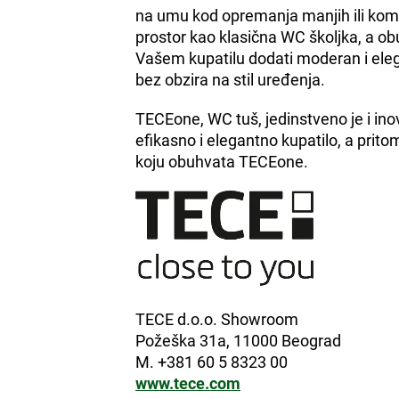
na umu kod opremanja manjih ili komp
prostor kao klasična WC školjka, a 
Vašem kupatilu dodati moderan i eleg
bez obzira na stil uređenja.
TECEone, WC tuš, jedinstveno je i inova
efikasno i elegantno kupatilo, a prito
koju obuhvata TECEone.
TECE d.o.o. Showroom
Požeška 31a, 11000 Beograd
M. +381 60 5 8323 00
www.tece.com