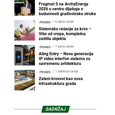
Fragmat S na ArchyEnergy
2026 u centru dijaloga o
budućnosti građevinske struke
6 dana ranije
PROMO
Sistemsko rešenje za krov –
Više od crepa, kompletna
zaštita objekta
7 dana ranije
PROMO
Aling Entry – Nova generacija
IP video interfon sistema za
savremenu arhitekturu
1 sedmica ranije
PROMO
Zeleni krovovi kao nova
infrastruktura grada
SADRŽAJ