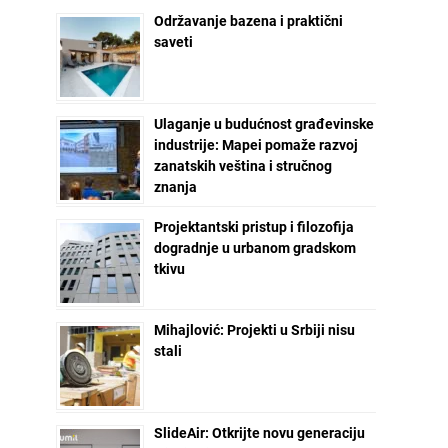
Održavanje bazena i praktični
saveti
Ulaganje u budućnost građevinske
industrije: Mapei pomaže razvoj
zanatskih veština i stručnog
znanja
Projektantski pristup i filozofija
dogradnje u urbanom gradskom
tkivu
Mihajlović: Projekti u Srbiji nisu
stali
SlideAir: Otkrijte novu generaciju