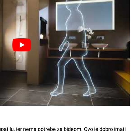
atilu, jer nema potrebe za bideom. Ovo je dobro imati