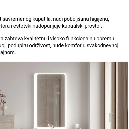
t savremenog kupatila, nudi poboljšanu higijenu,
ora i estetski nadopunjuje kupatilski prostor.
ta zahteva kvalitetnu i visoko funkcionalnu opremu.
koji podupiru održivost, nude komfor u svakodnevnoj
izajnom.