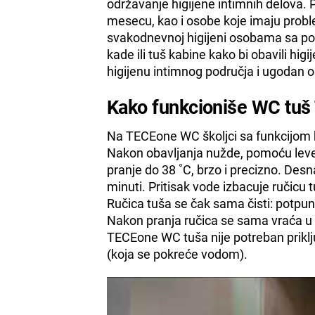
održavanje higijene intimnih delova.
mesecu, kao i osobe koje imaju prob
svakodnevnoj higijeni osobama sa poteš
kade ili tuš kabine kako bi obavili h
higijenu intimnog područja i ugodan o
Kako funkcioniše WC tu
Na TECEone WC školjci sa funkcijom bi
Nakon obavljanja nužde, pomoću lev
pranje do 38 ˚C, brzo i precizno. Desn
minuti. Pritisak vode izbacuje ručicu t
Ručica tuša se čak sama čisti: potpu
Nakon pranja ručica se sama vraća u s
TECEone WC tuša nije potreban priklju
(koja se pokreće vodom).