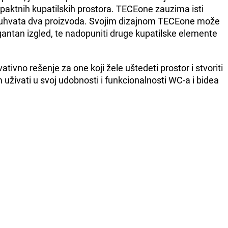
aktnih kupatilskih prostora. TECEone zauzima isti
obuhvata dva proizvoda. Svojim dizajnom TECEone može
antan izgled, te nadopuniti druge kupatilske elemente
tivno rešenje za one koji žele uštedeti prostor i stvoriti
m uživati u svoj udobnosti i funkcionalnosti WC-a i bidea