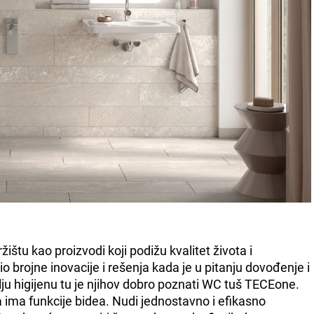
ištu kao proizvodi koji podižu kvalitet života i
 brojne inovacije i rešenja kada je u pitanju dovođenje i
ju higijenu tu je njihov dobro poznati WC tuš TECEone.
ja ima funkcije bidea. Nudi jednostavno i efikasno