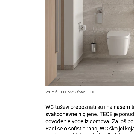
WC tuš TECEone / foto: TECE
WC tuševi prepoznati su i na našem trž
svakodnevne higijene. TECE je ponudio
odvođenje vode iz domova. Za još bol
Radi se o sofisticiranoj WC školjci ko