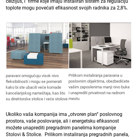
celzijus, i firme koje imaju instaliran sistem za regulaciju
toplote mogu povećati efikasnost svojih radnika za 2,8%.
Prilikom instaliranja paravana u
paravani omogućuju visok nivo
poslovnim objektima, obezbedićete
fleksibilnosti i mogu se pomerati
vašim zaposlenima manji nivo buke
kako bi ste ubacili veće komade
i unaprediti privatnost na radnom
kancelarijskog nameštaja, kao što
mestu
su direktorske stolice i veće stolove
Ukoliko vaša kompanija ima „otvoren plan“ poslovnog
prostora, vaše poslovanje, ali i energetsku efikasnost
možete unaprediti pregradnim panelima kompanije
Stolovi & Stolice. Prilikom instaliranja pregradnih panela,