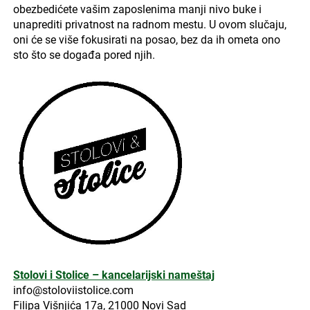
obezbedićete vašim zaposlenima manji nivo buke i
unaprediti privatnost na radnom mestu. U ovom slučaju,
oni će se više fokusirati na posao, bez da ih ometa ono
sto što se događa pored njih.
Stolovi i Stolice – kancelarijski nameštaj
info@stoloviistolice.com
Filipa Višnjića 17a, 21000 Novi Sad