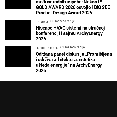
međunarodnih uspeha: Nakon iF
GOLD AWARD 2026 osvojio i BIG SEE
Product Design Award 2026
3 meseca ranije
PROMO
Hisense HVAC sistemi na stručnoj
konferenciji i sajmu ArchyEnergy
2026
2 meseca ranije
ARHITEKTURA
Održana panel diskusija „Promišljena
i održiva arhitektura: estetika i
ušteda energije“ na ArchyEnergy
2026