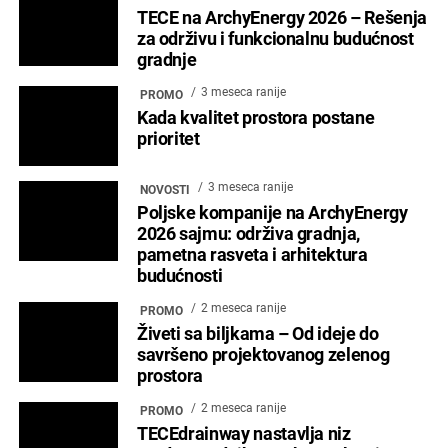
TECE na ArchyEnergy 2026 – Rešenja
za održivu i funkcionalnu budućnost
gradnje
3 meseca ranije
PROMO
Kada kvalitet prostora postane
prioritet
3 meseca ranije
NOVOSTI
Poljske kompanije na ArchyEnergy
2026 sajmu: održiva gradnja,
pametna rasveta i arhitektura
budućnosti
2 meseca ranije
PROMO
Živeti sa biljkama – Od ideje do
savršeno projektovanog zelenog
prostora
2 meseca ranije
PROMO
TECEdrainway nastavlja niz