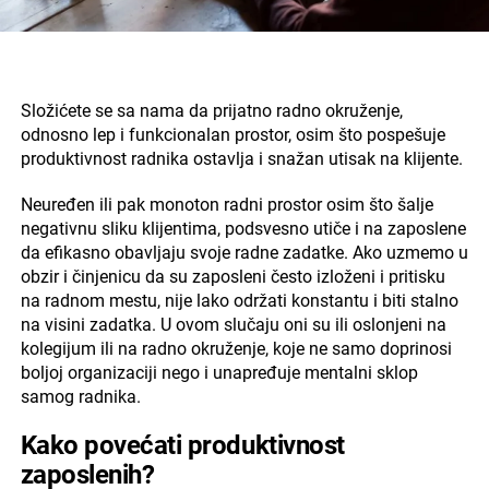
Složićete se sa nama da prijatno radno okruženje,
odnosno lep i funkcionalan prostor, osim što pospešuje
produktivnost radnika ostavlja i snažan utisak na klijente.
Neuređen ili pak monoton radni prostor osim što šalje
negativnu sliku klijentima, podsvesno utiče i na zaposlene
da efikasno obavljaju svoje radne zadatke. Ako uzmemo u
obzir i činjenicu da su zaposleni često izloženi i pritisku
na radnom mestu, nije lako održati konstantu i biti stalno
na visini zadatka. U ovom slučaju oni su ili oslonjeni na
kolegijum ili na radno okruženje, koje ne samo doprinosi
boljoj organizaciji nego i unapređuje mentalni sklop
samog radnika.
Kako povećati produktivnost
zaposlenih?