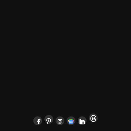
POČETNA
ARCHYENERGY KONFERENCIJA
MARKETING
POSLOVNI ADRESAR
O NAMA
PRETPLATA
ARHIVA
IZDVOJENO
KONTAKT