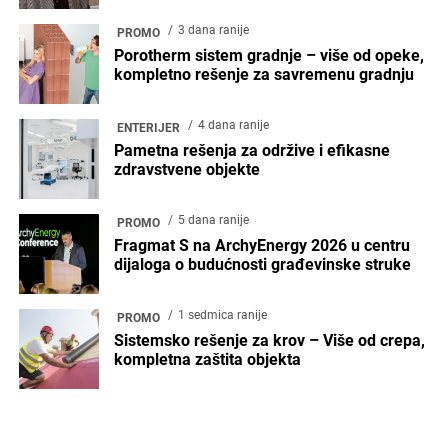
3 dana ranije
PROMO
Porotherm sistem gradnje – više od opeke,
kompletno rešenje za savremenu gradnju
4 dana ranije
ENTERIJER
Pametna rešenja za održive i efikasne
zdravstvene objekte
5 dana ranije
PROMO
Fragmat S na ArchyEnergy 2026 u centru
dijaloga o budućnosti građevinske struke
1 sedmica ranije
PROMO
Sistemsko rešenje za krov – Više od crepa,
kompletna zaštita objekta