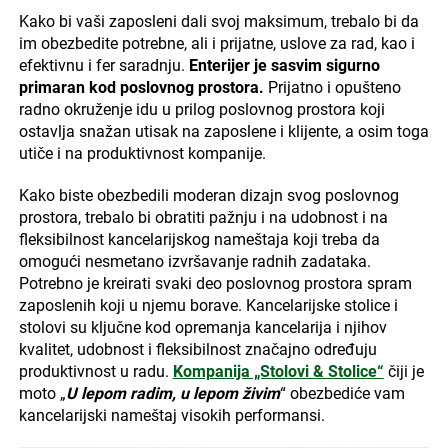
Kako bi vaši zaposleni dali svoj maksimum, trebalo bi da
im obezbedite potrebne, ali i prijatne, uslove za rad, kao i
efektivnu i fer saradnju.
Enterijer je sasvim sigurno
primaran kod poslovnog prostora.
Prijatno i opušteno
radno okruženje idu u prilog poslovnog prostora koji
ostavlja snažan utisak na zaposlene i klijente, a osim toga
utiče i na produktivnost kompanije.
Kako biste obezbedili moderan dizajn svog poslovnog
prostora, trebalo bi obratiti pažnju i na udobnost i na
fleksibilnost kancelarijskog nameštaja koji treba da
omogući nesmetano izvršavanje radnih zadataka.
Potrebno je kreirati svaki deo poslovnog prostora spram
zaposlenih koji u njemu borave. Kancelarijske stolice i
stolovi su ključne kod opremanja kancelarija i njihov
kvalitet, udobnost i fleksibilnost značajno određuju
produktivnost u radu.
Kompanija „Stolovi & Stolice“
čiji je
moto „
U lepom radim, u lepom živim
“ obezbediće vam
kancelarijski nameštaj visokih performansi.