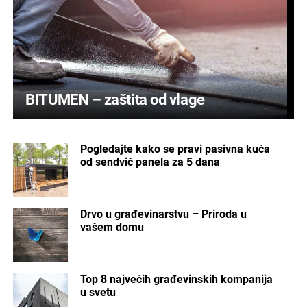
BITUMEN – zaštita od vlage
Pogledajte kako se pravi pasivna kuća
od sendvič panela za 5 dana
Drvo u građevinarstvu – Priroda u
vašem domu
Top 8 najvećih građevinskih kompanija
u svetu