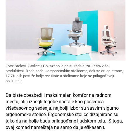
Foto: Stolovi i Stolice / Dokazano je da su radnici za 17.5% više
produktivniji kada sede u ergonomskim stolicama, dok sa druge strane,
17,7% njih postiže bolje rezultate u stolicama koje se prilagođavaju
obliku tela
Da biste obezbedili maksimalan komfor na radnom
mestu, ali i izbegli tegobe nastale kao posledica
višečasovnog sedenja, najbolji izbor su sasvim sigurno
ergonomske stolice. Ergonomske stolice dizajnirane su
tako da najbolje budu prilagođene ljudskom telu. S toga,
ovaj komad nameštaja ne samo da je efikasan u