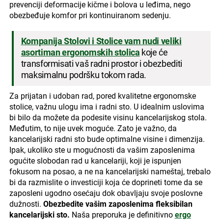
prevenciji deformacije kičme i bolova u leđima, nego
obezbeđuje komfor pri kontinuiranom sedenju.
Kompanija Stolovi i Stolice vam nudi veliki
asortiman ergonomskih stolica
koje će
transformisati vaš radni prostor i obezbediti
maksimalnu podršku tokom rada.
Za prijatan i udoban rad, pored kvalitetne ergonomske
stolice, važnu ulogu ima i radni sto. U idealnim uslovima
bi bilo da možete da podesite visinu kancelarijskog stola.
Međutim, to nije uvek moguće. Zato je važno, da
kancelarijski radni sto bude optimalne visine i dimenzija.
Ipak, ukoliko ste u mogućnosti da vašim zaposlenima
ogućite slobodan rad u kancelariji, koji je ispunjen
fokusom na posao, a ne na kancelarijski nameštaj, trebalo
bi da razmislite o investiciji koja će doprineti tome da se
zaposleni ugodno osećaju dok obavljaju svoje poslovne
dužnosti.
Obezbedite vašim zaposlenima fleksibilan
kancelarijski sto.
Naša preporuka je definitivno
ergo