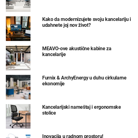
Kako da modernizujete svoju kancelariju i
udahnete joj nov život?
MEAVO-ove akustične kabine za
kancelarije
Furnix & ArchyEnergy u duhu cirkularne
ekonomije
Kancelarijski nameštaj i ergonomske
stolice
Inovacija u radnom prostoru!