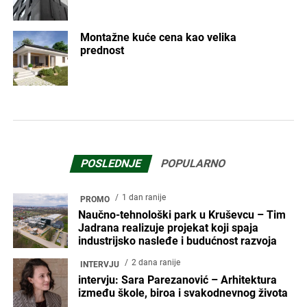
Montažne kuće cena kao velika
prednost
POSLEDNJE
POPULARNO
1 dan ranije
PROMO
Naučno-tehnološki park u Kruševcu – Tim
Jadrana realizuje projekat koji spaja
industrijsko nasleđe i budućnost razvoja
2 dana ranije
INTERVJU
intervju: Sara Parezanović – Arhitektura
između škole, biroa i svakodnevnog života