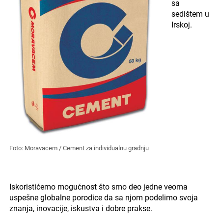
sa
sedištem u
Irskoj.
Foto: Moravacem / Cement za individualnu gradnju
Iskoristićemo mogućnost što smo deo jedne veoma
uspešne globalne porodice da sa njom podelimo svoja
znanja, inovacije, iskustva i dobre prakse.