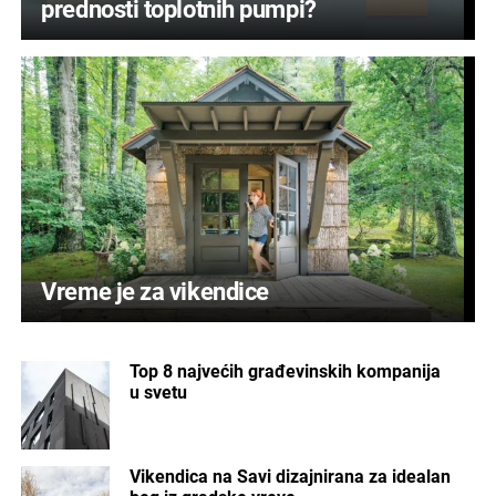
prednosti toplotnih pumpi?
Vreme je za vikendice
Top 8 najvećih građevinskih kompanija
u svetu
Vikendica na Savi dizajnirana za idealan