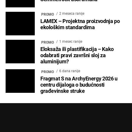
2 meseca ranije
PROMO
LAMEX – Projektna proizvodnja po
ekološkim standardima
1 mesec ranije
PROMO
Eloksaža ili plastifikacija – Kako
odabrati pravi završni sloj za
aluminijum?
6 dana ranije
PROMO
Fragmat S na ArchyEnergy 2026 u
centru dijaloga o budućnosti
građevinske struke