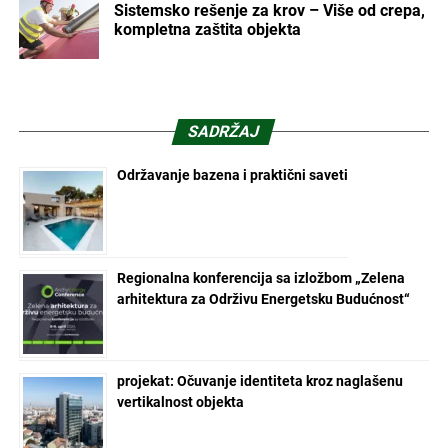
Sistemsko rešenje za krov – Više od crepa,
kompletna zaštita objekta
SADRŽAJ
Održavanje bazena i praktični saveti
Regionalna konferencija sa izložbom „Zelena
arhitektura za Održivu Energetsku Budućnost“
projekat: Očuvanje identiteta kroz naglašenu
vertikalnost objekta