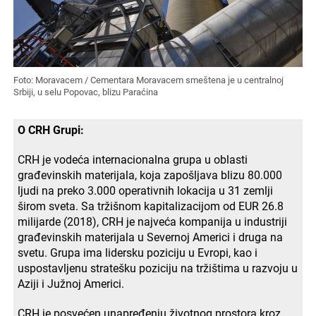
Foto: Moravacem / Cementara Moravacem smeštena je u centralnoj
Srbiji, u selu Popovac, blizu Paraćina
O CRH Grupi:
CRH je vodeća internacionalna grupa u oblasti
građevinskih materijala, koja zapošljava blizu 80.000
ljudi na preko 3.000 operativnih lokacija u 31 zemlji
širom sveta. Sa tržišnom kapitalizacijom od EUR 26.8
milijarde (2018), CRH je najveća kompanija u industriji
građevinskih materijala u Severnoj Americi i druga na
svetu. Grupa ima lidersku poziciju u Evropi, kao i
uspostavljenu stratešku poziciju na tržištima u razvoju u
Aziji i Južnoj Americi.
CRH je posvećen unapređenju životnog prostora kroz