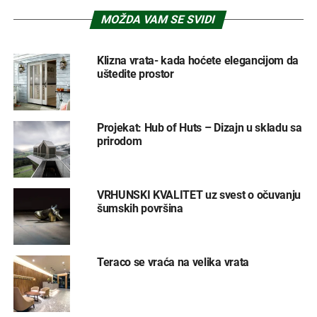
MOŽDA VAM SE SVIDI
Klizna vrata- kada hoćete elegancijom da
uštedite prostor
Projekat: Hub of Huts – Dizajn u skladu sa
prirodom
VRHUNSKI KVALITET uz svest o očuvanju
šumskih površina
Teraco se vraća na velika vrata