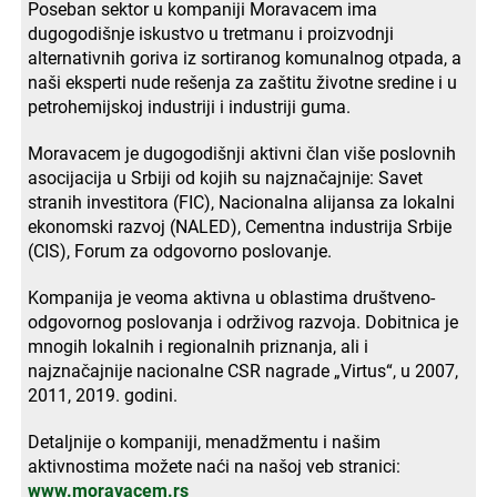
Poseban sektor u kompaniji Moravacem ima
dugogodišnje iskustvo u tretmanu i proizvodnji
alternativnih goriva iz sortiranog komunalnog otpada, a
naši eksperti nude rešenja za zaštitu životne sredine i u
petrohemijskoj industriji i industriji guma.
Moravacem je dugogodišnji aktivni član više poslovnih
asocijacija u Srbiji od kojih su najznačajnije: Savet
stranih investitora (FIC), Nacionalna alijansa za lokalni
ekonomski razvoj (NALED), Cementna industrija Srbije
(CIS), Forum za odgovorno poslovanje.
Kompanija je veoma aktivna u oblastima društveno-
odgovornog poslovanja i održivog razvoja. Dobitnica je
mnogih lokalnih i regionalnih priznanja, ali i
najznačajnije nacionalne CSR nagrade „Virtus“, u 2007,
2011, 2019. godini.
Detaljnije o kompaniji, menadžmentu i našim
aktivnostima možete naći na našoj veb stranici:
www.moravacem.rs