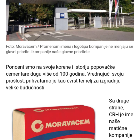
Foto: Moravacem / Promenom imena i logotipa kompanije ne menjaju se
glavni prioriteti kompanije naše glavne prioritete
Ponosni smo na svoje korene i istoriju popovačke
cementare dugu više od 100 godina. Vrednujući svoju
prošlost, prihvatamo je kao čvrst temelj za izgradnju
velike budućnosti.
Sa druge
strane,
CRH je ime
naše
matične
kompanije