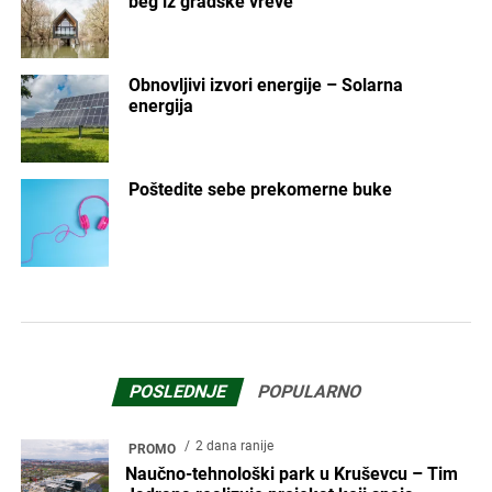
beg iz gradske vreve
Obnovljivi izvori energije – Solarna
energija
Poštedite sebe prekomerne buke
POSLEDNJE
POPULARNO
2 dana ranije
PROMO
Naučno-tehnološki park u Kruševcu – Tim