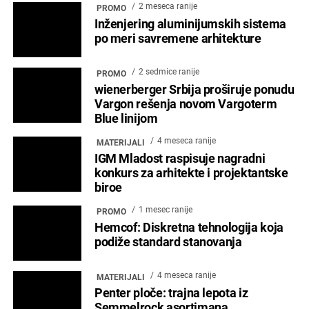
2 meseca ranije
PROMO
Inženjering aluminijumskih sistema
po meri savremene arhitekture
2 sedmice ranije
PROMO
wienerberger Srbija proširuje ponudu
Vargon rešenja novom Vargoterm
Blue linijom
4 meseca ranije
MATERIJALI
IGM Mladost raspisuje nagradni
konkurs za arhitekte i projektantske
biroe
1 mesec ranije
PROMO
Hemcof: Diskretna tehnologija koja
podiže standard stanovanja
4 meseca ranije
MATERIJALI
Penter ploče: trajna lepota iz
Semmelrock asortimana