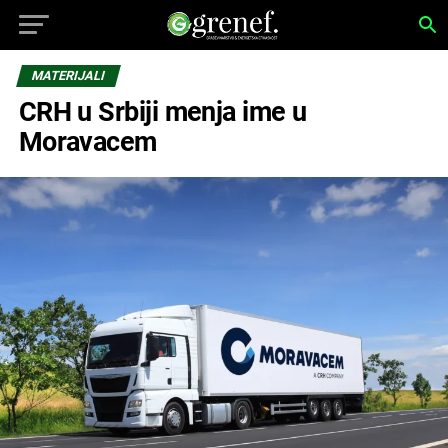
MATERIJALI
CRH u Srbiji menja ime u
Moravacem