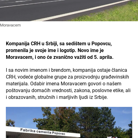
Moravacem
Kompanija CRH u Srbiji, sa sedištem u Popovcu,
promenila je svoje ime i logotip. Novo ime je
Moravacem, i ono će zvanično važiti od 5. aprila.
I sa novim imenom i brendom, kompanija ostaje članica
CRH, vodeće globalne grupe za proizvodnju građevinskih
materijala. Odabir imena Moravacem govori o našem
poštovanju domaćih vrednosti, zakona, poslovne etike, ali
i obrazovanih, stručnih i marljivih ljudi iz Srbije.