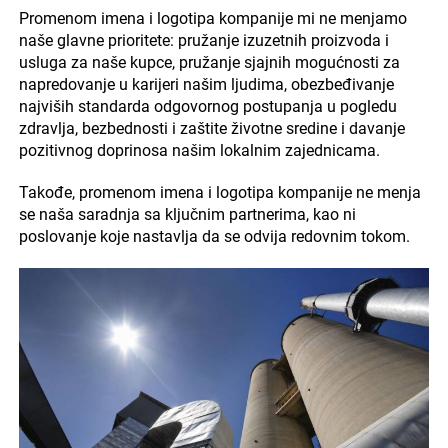
Promenom imena i logotipa kompanije mi ne menjamo
naše glavne prioritete: pružanje izuzetnih proizvoda i
usluga za naše kupce, pružanje sjajnih mogućnosti za
napredovanje u karijeri našim ljudima, obezbeđivanje
najviših standarda odgovornog postupanja u pogledu
zdravlja, bezbednosti i zaštite životne sredine i davanje
pozitivnog doprinosa našim lokalnim zajednicama.
Takođe, promenom imena i logotipa kompanije ne menja
se naša saradnja sa ključnim partnerima, kao ni
poslovanje koje nastavlja da se odvija redovnim tokom.