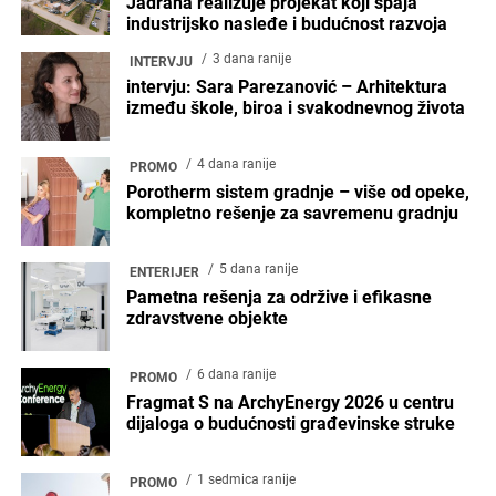
Jadrana realizuje projekat koji spaja
industrijsko nasleđe i budućnost razvoja
3 dana ranije
INTERVJU
intervju: Sara Parezanović – Arhitektura
između škole, biroa i svakodnevnog života
4 dana ranije
PROMO
Porotherm sistem gradnje – više od opeke,
kompletno rešenje za savremenu gradnju
5 dana ranije
ENTERIJER
Pametna rešenja za održive i efikasne
zdravstvene objekte
6 dana ranije
PROMO
Fragmat S na ArchyEnergy 2026 u centru
dijaloga o budućnosti građevinske struke
1 sedmica ranije
PROMO