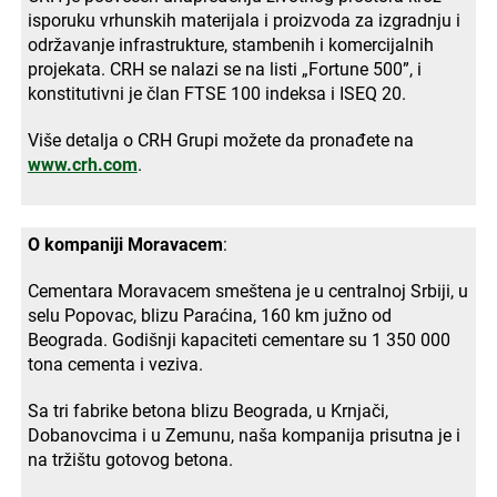
isporuku vrhunskih materijala i proizvoda za izgradnju i
održavanje infrastrukture, stambenih i komercijalnih
projekata. CRH se nalazi se na listi „Fortune 500”, i
konstitutivni je član FTSE 100 indeksa i ISEQ 20.
Više detalja o CRH Grupi možete da pronađete na
www.crh.com
.
O kompaniji Moravacem
:
Cementara Moravacem smeštena je u centralnoj Srbiji, u
selu Popovac, blizu Paraćina, 160 km južno od
Beograda. Godišnji kapaciteti cementare su 1 350 000
tona cementa i veziva.
Sa tri fabrike betona blizu Beograda, u Krnjači,
Dobanovcima i u Zemunu, naša kompanija prisutna je i
na tržištu gotovog betona.