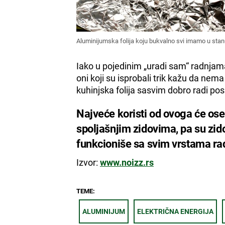
Aluminijumska folija koju bukvalno svi imamo u sta
Iako u pojedinim „uradi sam“ radnjam
oni koji su isprobali trik kažu da nem
kuhinjska folija sasvim dobro radi po
Najveće koristi od ovoga će oseti
spoljašnjim zidovima, pa su zido
funkcioniše sa svim vrstama rad
Izvor:
www.noizz.rs
TEME:
ALUMINIJUM
ELEKTRIČNA ENERGIJA