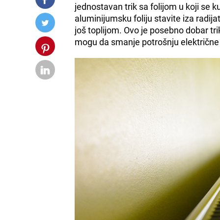
jednostavan trik sa folijom u koji se k
aluminijumsku foliju stavite iza radijat
još toplijom. Ovo je posebno dobar trik
mogu da smanje potrošnju električne 