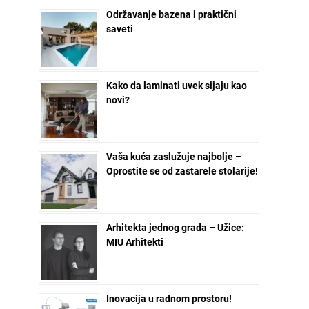
Održavanje bazena i praktični
saveti
Kako da laminati uvek sijaju kao
novi?
Vaša kuća zaslužuje najbolje –
Oprostite se od zastarele stolarije!
Arhitekta jednog grada – Užice:
MIU Arhitekti
Inovacija u radnom prostoru!