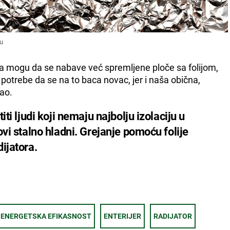
nu
a mogu da se nabave već spremljene ploče sa folijom,
a potrebe da se na to baca novac, jer i naša obična,
sao.
ti ljudi koji nemaju najbolju izolaciju u
vi stalno hladni. Grejanje pomoću folije
ijatora.
ENERGETSKA EFIKASNOST
ENTERIJER
RADIJATOR