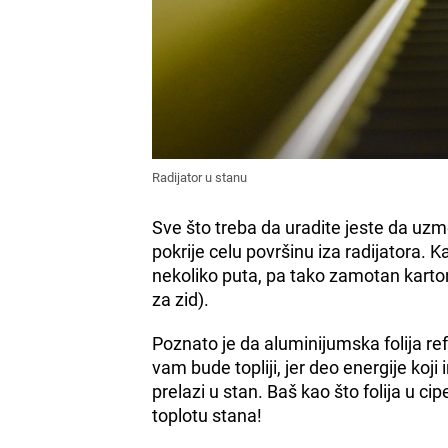
Radijator u stanu
Sve što treba da uradite jeste da uzm
pokrije celu površinu iza radijatora. 
nekoliko puta, pa tako zamotan karton
za zid).
Poznato je da aluminijumska folija ref
vam bude topliji, jer deo energije koj
prelazi u stan. Baš kao što folija u ci
toplotu stana!