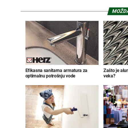
MOŽDA
Efikasna sanitarna armatura za
Zašto je alu
optimalnu potrošnju vode
veka?