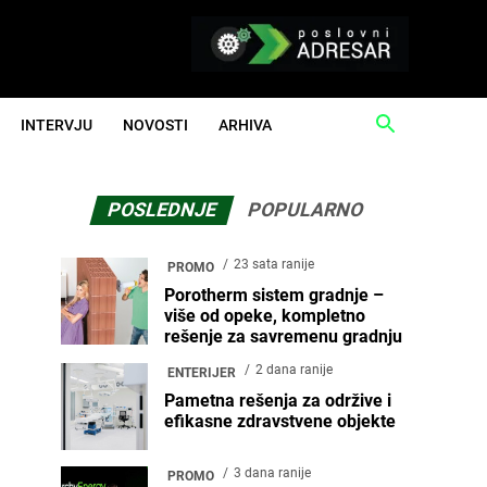
INTERVJU
NOVOSTI
ARHIVA
POSLEDNJE
POPULARNO
23 sata ranije
PROMO
Porotherm sistem gradnje –
više od opeke, kompletno
rešenje za savremenu gradnju
2 dana ranije
ENTERIJER
Pametna rešenja za održive i
efikasne zdravstvene objekte
3 dana ranije
PROMO