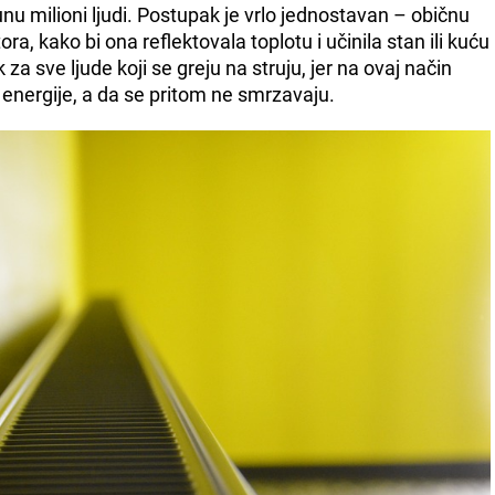
unu milioni ljudi. Postupak je vrlo jednostavan – običnu
ora, kako bi ona reflektovala toplotu i učinila stan ili kuću
 za sve ljude koji se greju na struju, jer na ovaj način
energije, a da se pritom ne smrzavaju.