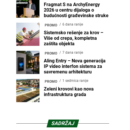
Fragmat S na ArchyEnergy
2026 u centru dijaloga o
budućnosti građevinske struke
6 dana ranije
PROMO
Sistemsko rešenje za krov –
Više od crepa, kompletna
zaštita objekta
7 dana ranije
PROMO
Aling Entry – Nova generacija
IP video interfon sistema za
savremenu arhitekturu
1 sedmica ranije
PROMO
Zeleni krovovi kao nova
infrastruktura grada
SADRŽAJ