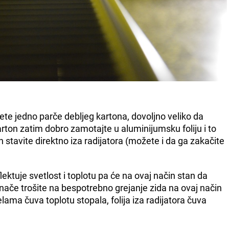
ete jedno parče debljeg kartona, dovoljno veliko da
Karton zatim dobro zamotajte u aluminijumsku foliju i to
 stavite direktno iza radijatora (možete i da ga zakačite
lektuje svetlost i toplotu pa će na ovaj način stan da
i inače trošite na bespotrebno grejanje zida na ovaj način
pelama čuva toplotu stopala, folija iza radijatora čuva