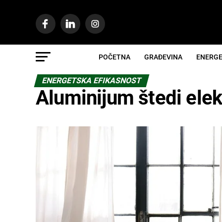
POČETNA
GRAĐEVINA
ENERGE
ENERGETSKA EFIKASNOST
Aluminijum štedi elek