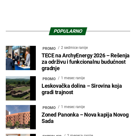
POPULARNO
2 sedmice ranije
PROMO
TECE na ArchyEnergy 2026 – Rešenja
za održivu i funkcionalnu budućnost
gradnje
1 mesec ranije
PROMO
Leskovačka dolina – Sirovina koja
gradi trajnost
1 mesec ranije
PROMO
Zoned Panonka – Nova kapija Novog
Sada
2 meseca ranije