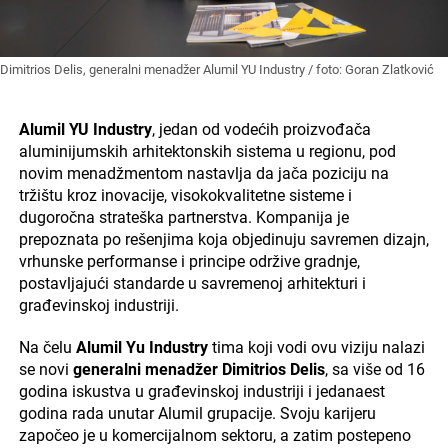
Dimitrios Delis, generalni menadžer Alumil YU Industry / foto: Goran Zlatković
Alumil YU Industry
, jedan od vodećih proizvođača
aluminijumskih arhitektonskih sistema u regionu, pod
novim menadžmentom nastavlja da jača poziciju na
tržištu kroz inovacije, visokokvalitetne sisteme i
dugoročna strateška partnerstva. Kompanija je
prepoznata po rešenjima koja objedinuju savremen dizajn,
vrhunske performanse i principe održive gradnje,
postavljajući standarde u savremenoj arhitekturi i
građevinskoj industriji.
Na čelu
Alumil Yu Industry
tima koji vodi ovu viziju nalazi
se novi
generalni menadžer Dimitrios Delis
, sa više od 16
godina iskustva u građevinskoj industriji i jedanaest
godina rada unutar Alumil grupacije. Svoju karijeru
započeo je u komercijalnom sektoru, a zatim postepeno