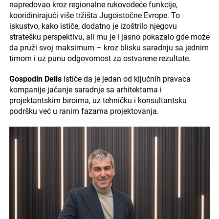
napredovao kroz regionalne rukovodeće funkcije,
kooridinirajući više tržišta Jugoistočne Evrope. To
iskustvo, kako ističe, dodatno je izoštrilo njegovu
stratešku perspektivu, ali mu je i jasno pokazalo gde može
da pruži svoj maksimum – kroz blisku saradnju sa jednim
timom i uz punu odgovornost za ostvarene rezultate.
Gospodin Delis
ističe da je jedan od ključnih pravaca
kompanije jačanje saradnje sa arhitektama i
projektantskim biroima, uz tehničku i konsultantsku
podršku već u ranim fazama projektovanja.