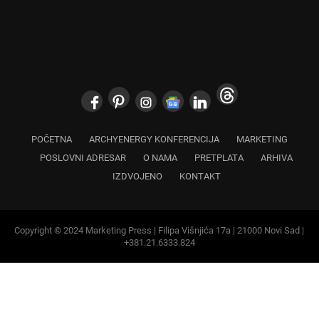
POČETNA
ARCHYENERGY KONFERENCIJA
MARKETING
POSLOVNI ADRESAR
O NAMA
PRETPLATA
ARHIVA
IZDVOJENO
KONTAKT
Copyright © 2024 Marketing Press | Filipa Višnjića 17a | 21000 Novi Sad |
+381.21.6333.824