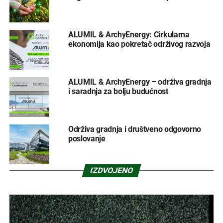
ALUMIL & ArchyEnergy: Cirkularna
ekonomija kao pokretač održivog razvoja
ALUMIL & ArchyEnergy – održiva gradnja
i saradnja za bolju budućnost
Održiva gradnja i društveno odgovorno
poslovanje
IZDVOJENO