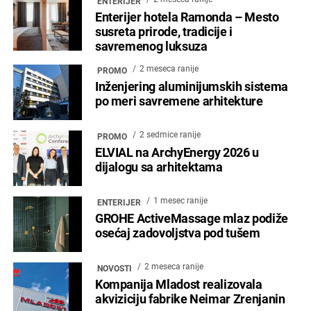
ENTERIJER
Enterijer hotela Ramonda – Mesto
susreta prirode, tradicije i
savremenog luksuza
2 meseca ranije
PROMO
Inženjering aluminijumskih sistema
po meri savremene arhitekture
2 sedmice ranije
PROMO
ELVIAL na ArchyEnergy 2026 u
dijalogu sa arhitektama
1 mesec ranije
ENTERIJER
GROHE ActiveMassage mlaz podiže
osećaj zadovoljstva pod tušem
2 meseca ranije
NOVOSTI
Kompanija Mladost realizovala
akviziciju fabrike Neimar Zrenjanin