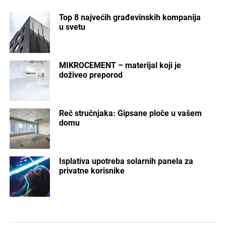
Top 8 najvećih građevinskih kompanija
u svetu
MIKROCEMENT – materijal koji je
doživeo preporod
Reč stručnjaka: Gipsane ploče u vašem
domu
Isplativa upotreba solarnih panela za
privatne korisnike