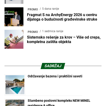
5 dana ranije
PROMO
Fragmat S na ArchyEnergy 2026 u centru
dijaloga o budućnosti građevinske struke
1 sedmica ranije
PROMO
Sistemsko rešenje za krov – Više od crepa,
kompletna zaštita objekta
SADRŽAJ
Održavanje bazena i praktični saveti
Stambeno poslovni kompleks NEW MINEL
residence & office