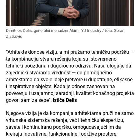
Dimitrios Delis, generalni menadžer Alumil YU Industry / foto: Goran
Zlatković
“Arhitekte donose viziju, a mi pružamo tehničku podršku —
ta kombinacija stvara rešenja koja su istovremeno
tehnički pouzdana i dugoročno održiva. Naša uloga je da
zajednički stvaramo vrednost — da pomognemo
arhitektama da svoje ideje pretvore u dugotrajne, efikasne
i inspirativne objekte. Kada je odnos zasnovan na
poverenju i uzajamnoj saradnji, kvalitet konačnog projekta
govori sam za sebe“,
ističe Delis
Njegova vizija je da kompanija arhitektama pruži ne samo
vrhunska sistemska rešenja, već i tehničku ekspertizu,
savete i kontinuiranu podršku, omogućavajući im da
kreiraju inovativne, funkcionalne i održive prostore.