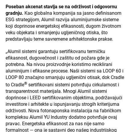
Poseban akcenat stavlja se na održivost i odgovornu
gradnju.
Kao globalna kompanija sa jasno definisanom
ESG strategijom, Alumil razvija aluminijumske sisteme
koji doprinose energetskoj efikasnosti, dugom životnom
veku objekata i smanjenju ugljeničnog otiska, što
predstavljaju teme savremene arhitektonske prakse.
„Alumil sistemi garantuju sertifikovanu termičku
efikasnost, dugovečnost i zaštitu od požara gde je
potrebna. Na nivou proizvodnje koristimo reciklirani
aluminijum i efikasne procese. Naši sistemi sa LOOP 60 i
LOOP 80 značajno smanjuju ugljenični otisak, dok Cradle
®
to Cradle
sertifikovani sistemi potvrđuju cirkularnost i
transparentnost materijala. Mnogi Alumil sistemi
doprinose i LEED sertifikovanim objektima, podržavajući
investitore i arhitekte u ispunjavanju strogih kriterijuma
održivosti. Nova fotonaponska instalacija na fabričkom
kompleksu Alumil YU Industry dodatno potvrđuje ovaj
pravac. Energetska efikasnost za nas nije samo
formalnost — ona je sastavni deo našeg industrijskog