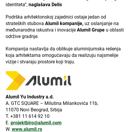
identiteta“,
naglašava Delis
Podrška arhitektonskoj zajednici ostaje jedan od
strateških stubova
Alumil kompanije,
uz oslanjanje na
međunarodna iskustva i inovacije
Alumil Grupe
u oblasti
održive gradnje.
Kompanija nastavlja da oblikuje aluminijumska rešenja
koja arhitektama omogućavaju da realizuju najsmelije
vizije i stvaraju prostore koji traju.
Alumil Yu Industry a.d.
A. GTC SQUARE – Milutina Milankovića 11b,
11070 Novi Beograd, Srbija
T. +381 11 614 92 10
E.
projektbiro@alumil.com
W.
www.alumil.rs