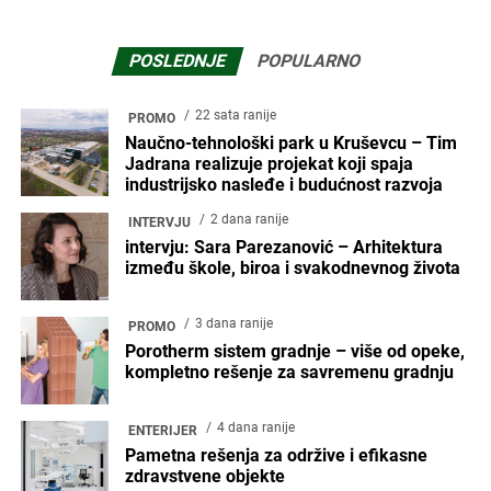
POSLEDNJE
POPULARNO
22 sata ranije
PROMO
Naučno-tehnološki park u Kruševcu – Tim
Jadrana realizuje projekat koji spaja
industrijsko nasleđe i budućnost razvoja
2 dana ranije
INTERVJU
intervju: Sara Parezanović – Arhitektura
između škole, biroa i svakodnevnog života
3 dana ranije
PROMO
Porotherm sistem gradnje – više od opeke,
kompletno rešenje za savremenu gradnju
4 dana ranije
ENTERIJER
Pametna rešenja za održive i efikasne
zdravstvene objekte