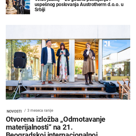
uspešnog poslovanja Austrotherm d.o.o. u
Srbiji
3 meseca ranije
NOVOSTI
Otvorena izložba „Odmotavanje
materijalnosti“ na 21.
Beogradskoj internacionalnoj