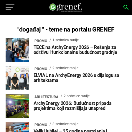
"događaj " - teme na portalu GRENEF
1 sedmica ranije
PROMO
TECE na ArchyEnergy 2026 – Rešenja za
održivu i funkcionalnu budućnost gradnje
2 sedmice ranije
PROMO
ELVIAL na ArchyEnergy 2026 u dijalogu sa
arhitektama
2 sedmice ranije
ARHITEKTURA
ArchyEnergy 2026: Budućnost pripada
projektima koji razmišljaju unapred
3 sedmice ranije
PROMO
Veliki jubilej – 25 godina postojanja i