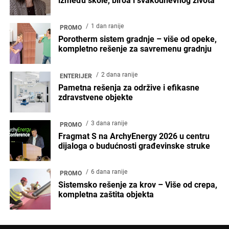
između škole, biroa i svakodnevnog života
1 dan ranije
PROMO
Porotherm sistem gradnje – više od opeke,
kompletno rešenje za savremenu gradnju
2 dana ranije
ENTERIJER
Pametna rešenja za održive i efikasne
zdravstvene objekte
3 dana ranije
PROMO
Fragmat S na ArchyEnergy 2026 u centru
dijaloga o budućnosti građevinske struke
6 dana ranije
PROMO
Sistemsko rešenje za krov – Više od crepa,
kompletna zaštita objekta