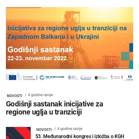
4 godine ranije
NOVOSTI
Godišnji sastanak inicijative za
regione uglja u tranziciji
4 godine ranije
NOVOSTI
53. Međunarodni kongres i izložba o KGH