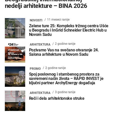
nedelji arhitekture – BINA 2026
11 meseci ranije
NOVOSTI
Zelene ture 25: Kompleks tržnog centra Ušće
u Beogradu i InGrid Schneider Electric Hub u
Novom Sadu
2 godine ranije
ARHITEKTURA
Pozivamo Vas na svečano otvaranje 24.
Salona arhitekture u Novom Sadu
2 godine ranije
PROMO
Spoj poslovnog i stambenog prostora za
savremeni način života – RAPID INVEST je
ključni partner ArchyEnergy događaja
3 godine ranije
ARHITEKTURA
Reči i dela arhitektonske struke