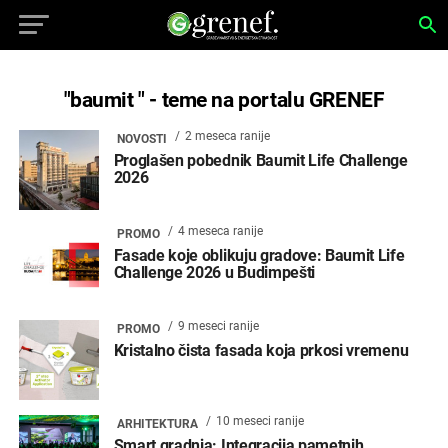
"baumit " - teme na portalu GRENEF
2 meseca ranije
NOVOSTI
Proglašen pobednik Baumit Life Challenge
2026
4 meseca ranije
PROMO
Fasade koje oblikuju gradove: Baumit Life
Challenge 2026 u Budimpešti
9 meseci ranije
PROMO
Kristalno čista fasada koja prkosi vremenu
10 meseci ranije
ARHITEKTURA
Smart gradnja: Integracija pametnih