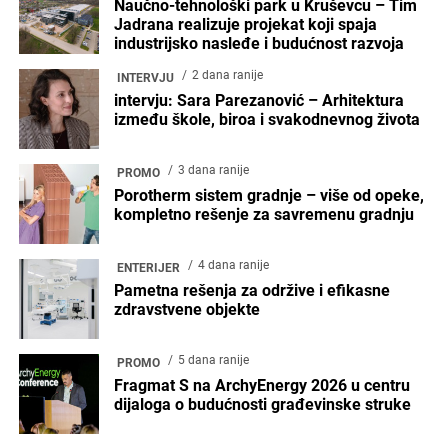
Naučno-tehnološki park u Kruševcu – Tim
Jadrana realizuje projekat koji spaja
industrijsko nasleđe i budućnost razvoja
2 dana ranije
INTERVJU
intervju: Sara Parezanović – Arhitektura
između škole, biroa i svakodnevnog života
3 dana ranije
PROMO
Porotherm sistem gradnje – više od opeke,
kompletno rešenje za savremenu gradnju
4 dana ranije
ENTERIJER
Pametna rešenja za održive i efikasne
zdravstvene objekte
5 dana ranije
PROMO
Fragmat S na ArchyEnergy 2026 u centru
dijaloga o budućnosti građevinske struke