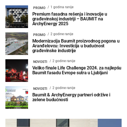
1 godina ranije
PROMO
Premium fasadna rešenja i inovacije u
građevinskoj industriji – BAUMIT na
ArchyEnergy 2025
2 godine ranije
PROMO
Modernizacija Baumit proizvodnog pogona u
Aranđelovcu: Investicija u budućnost
građevinske industrije
2 godine ranije
NOVOSTI
Veliko finale Life Challenge 2024. za najlepšu
Baumit fasadu Evrope sutra u Ljubljani
2 godine ranije
NOVOSTI
Baumit & ArchyEnergy partneri održive i
zelene budućnosti