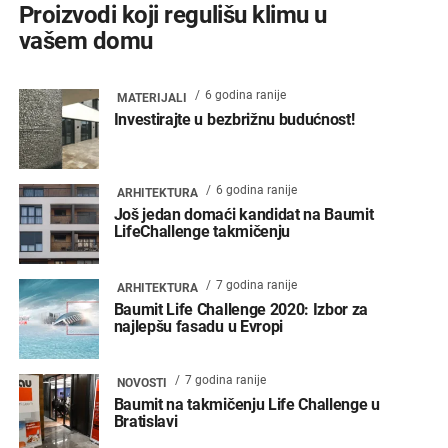
Proizvodi koji regulišu klimu u
vašem domu
6 godina ranije
MATERIJALI
Investirajte u bezbrižnu budućnost!
6 godina ranije
ARHITEKTURA
Još jedan domaći kandidat na Baumit
LifeChallenge takmičenju
7 godina ranije
ARHITEKTURA
Baumit Life Challenge 2020: Izbor za
najlepšu fasadu u Evropi
7 godina ranije
NOVOSTI
Baumit na takmičenju Life Challenge u
Bratislavi