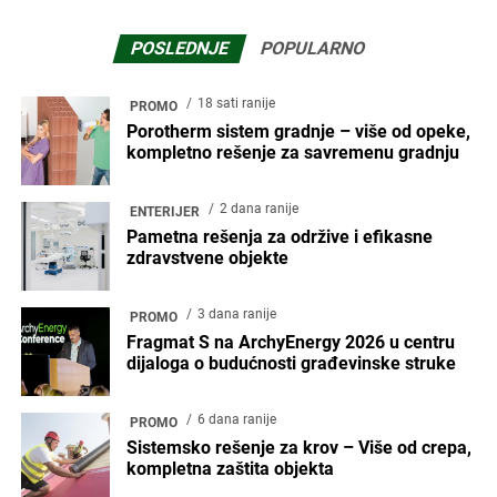
Ime
Email
POPULARNO
1 mesec ranije
ENTERIJER
Enterijer hotela Ramonda – Mesto
susreta prirode, tradicije i
savremenog luksuza