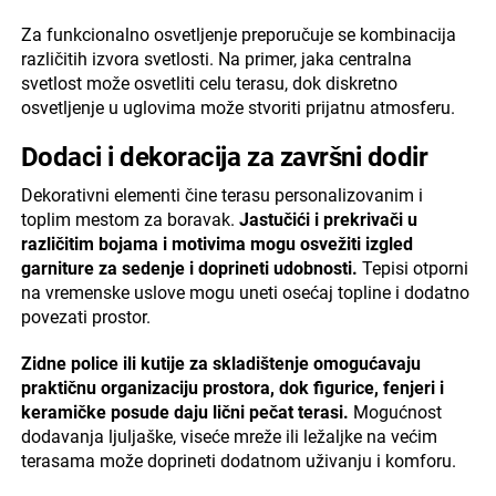
Za funkcionalno osvetljenje preporučuje se kombinacija
različitih izvora svetlosti. Na primer, jaka centralna
svetlost može osvetliti celu terasu, dok diskretno
osvetljenje u uglovima može stvoriti prijatnu atmosferu.
Dodaci i dekoracija za završni dodir
Dekorativni elementi čine terasu personalizovanim i
toplim mestom za boravak.
Jastučići i prekrivači u
različitim bojama i motivima mogu osvežiti izgled
garniture za sedenje i doprineti udobnosti.
Tepisi otporni
na vremenske uslove mogu uneti osećaj topline i dodatno
povezati prostor.
Zidne police ili kutije za skladištenje omogućavaju
praktičnu organizaciju prostora, dok figurice, fenjeri i
keramičke posude daju lični pečat terasi.
Mogućnost
dodavanja ljuljaške, viseće mreže ili ležaljke na većim
terasama može doprineti dodatnom uživanju i komforu.