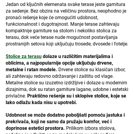
Jedan od ključnih elemenata svake terase jeste garnitura
za sedenje. Bez obzira na veličinu prostora, neophodno je
pronaći rešenje koje će omogućiti udobnost,
funkcionalnost i dugotrajnost. Manje terase zahtevaju
kompaktnije garniture sa stolom i nekoliko stolica za
terasu, dok veće terase nude mogućnost postavljanja
prostranijih setova koji uključuju trosede, dvosede i fotelje.
Stolice za terasu
dolaze u različitim materijalima i
oblicima, a najpopularnije opcije uključuju drvene,
metalne i ratan modele.
Drvene stolice su klasičan izbor,
ali zahtevaju redovno održavanje i zaštitu od vlage.
Metalne stolice su izuzetno izdržljive i dolaze u modernim
dizajnima, dok su ratan garniture lagane, udobne i estetski
privlačne.
Praktično rešenje su i sklopive stolice, koje se
lako odlažu kada nisu u upotrebi.
Udobnost se može dodatno poboljšati pomoću jastuka i
prekrivača, koji ne samo da pružaju komfor, već i
doprinose estetici prostora.
Prilikom izbora stolova,