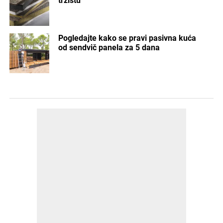
tržištu
Pogledajte kako se pravi pasivna kuća
od sendvič panela za 5 dana
POSLEDNJE
POPULARNO
18 sati ranije
PROMO
Porotherm sistem gradnje – više od opeke,
kompletno rešenje za savremenu gradnju
2 dana ranije
ENTERIJER
Pametna rešenja za održive i efikasne