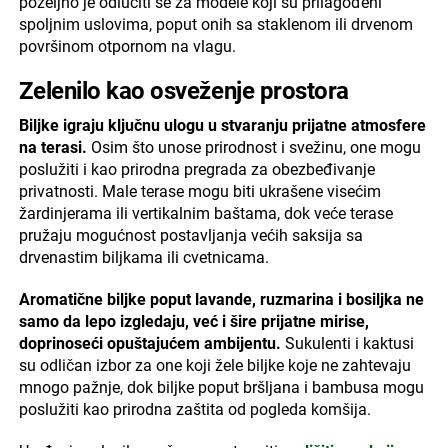
poželjno je odlučiti se za modele koji su prilagođeni
spoljnim uslovima, poput onih sa staklenom ili drvenom
površinom otpornom na vlagu.
Zelenilo kao osveženje prostora
Biljke igraju ključnu ulogu u stvaranju prijatne atmosfere
na terasi.
Osim što unose prirodnost i svežinu, one mogu
poslužiti i kao prirodna pregrada za obezbeđivanje
privatnosti. Male terase mogu biti ukrašene visećim
žardinjerama ili vertikalnim baštama, dok veće terase
pružaju mogućnost postavljanja većih saksija sa
drvenastim biljkama ili cvetnicama.
Aromatične biljke poput lavande, ruzmarina i bosiljka ne
samo da lepo izgledaju, već i šire prijatne mirise,
doprinoseći opuštajućem ambijentu.
Sukulenti i kaktusi
su odličan izbor za one koji žele biljke koje ne zahtevaju
mnogo pažnje, dok biljke poput bršljana i bambusa mogu
poslužiti kao prirodna zaštita od pogleda komšija.