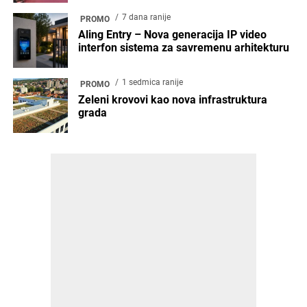
4 meseca ranije
ENTERIJER
Osvežavanje enterijera u budžetu:
tapete kao rešenje
3 meseca ranije
PROMO
Enterijer kao projekat: gde nastaje
stvarna vrednost prostora
4 meseca ranije
PROMO
Porcelanosa Experience: inovacije
koje oblikuju arhitekturu 2026.
godine
3 sedmice ranije
ARHITEKTURA
Zašto kvalitet prostora postaje važniji
od prodaje kvadrata? –
ArchyEnergy2026
1 mesec ranije
ENTERIJER
Premium rešenja za komfor,