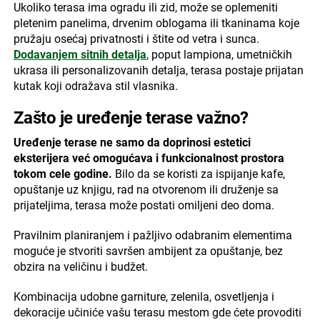
Ukoliko terasa ima ogradu ili zid, može se oplemeniti
pletenim panelima, drvenim oblogama ili tkaninama koje
pružaju osećaj privatnosti i štite od vetra i sunca.
Dodavanjem sitnih detalja
, poput lampiona, umetničkih
ukrasa ili personalizovanih detalja, terasa postaje prijatan
kutak koji odražava stil vlasnika.
Zašto je uređenje terase važno?
Uređenje terase ne samo da doprinosi estetici
eksterijera već omogućava i funkcionalnost prostora
tokom cele godine.
Bilo da se koristi za ispijanje kafe,
opuštanje uz knjigu, rad na otvorenom ili druženje sa
prijateljima, terasa može postati omiljeni deo doma.
Pravilnim planiranjem i pažljivo odabranim elementima
moguće je stvoriti savršen ambijent za opuštanje, bez
obzira na veličinu i budžet.
Kombinacija udobne garniture, zelenila, osvetljenja i
dekoracije učiniće vašu terasu mestom gde ćete provoditi