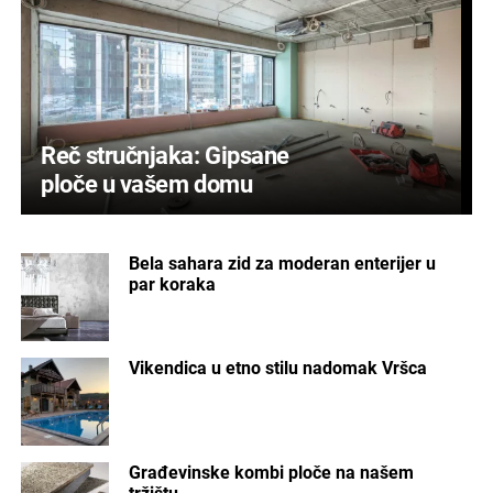
Reč stručnjaka: Gipsane
ploče u vašem domu
Bela sahara zid za moderan enterijer u
par koraka
Vikendica u etno stilu nadomak Vršca
Građevinske kombi ploče na našem