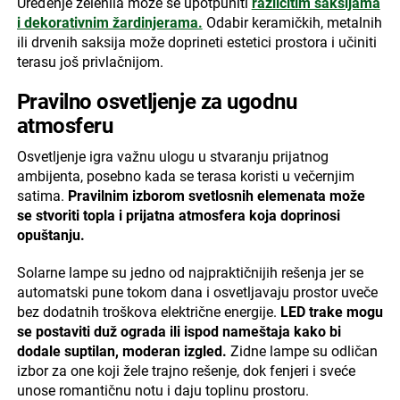
Uređenje zelenila može se upotpuniti
različitim saksijama
i dekorativnim žardinjerama.
Odabir keramičkih, metalnih
ili drvenih saksija može doprineti estetici prostora i učiniti
terasu još privlačnijom.
Pravilno osvetljenje za ugodnu
atmosferu
Osvetljenje igra važnu ulogu u stvaranju prijatnog
ambijenta, posebno kada se terasa koristi u večernjim
satima.
Pravilnim izborom svetlosnih elemenata može
se stvoriti topla i prijatna atmosfera koja doprinosi
opuštanju.
Solarne lampe su jedno od najpraktičnijih rešenja jer se
automatski pune tokom dana i osvetljavaju prostor uveče
bez dodatnih troškova električne energije.
LED trake mogu
se postaviti duž ograda ili ispod nameštaja kako bi
dodale suptilan, moderan izgled.
Zidne lampe su odličan
izbor za one koji žele trajno rešenje, dok fenjeri i sveće
unose romantičnu notu i daju toplinu prostoru.