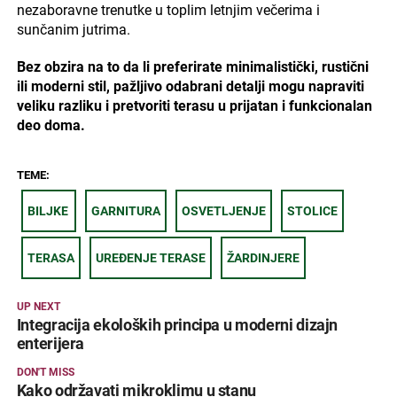
nezaboravne trenutke u toplim letnjim večerima i
sunčanim jutrima.
Bez obzira na to da li preferirate minimalistički, rustični
ili moderni stil, pažljivo odabrani detalji mogu napraviti
veliku razliku i pretvoriti terasu u prijatan i funkcionalan
deo doma.
TEME:
BILJKE
GARNITURA
OSVETLJENJE
STOLICE
TERASA
UREĐENJE TERASE
ŽARDINJERE
UP NEXT
Integracija ekoloških principa u moderni dizajn
enterijera
DON'T MISS
Kako održavati mikroklimu u stanu