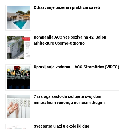
Copyright © 2024 Marketing Press | Filipa Višnjića 17a | 21000 Novi Sad |
+381.21.6333.824