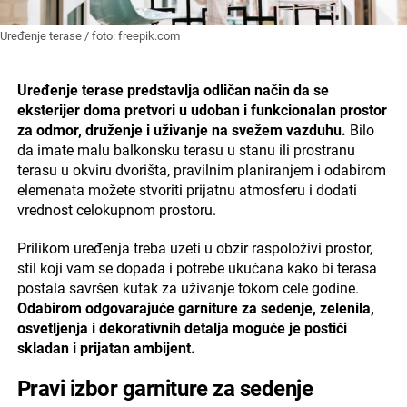
Uređenje terase / foto: freepik.com
Uređenje terase predstavlja odličan način da se
eksterijer doma pretvori u udoban i funkcionalan prostor
za odmor, druženje i uživanje na svežem vazduhu.
Bilo
da imate malu balkonsku terasu u stanu ili prostranu
terasu u okviru dvorišta, pravilnim planiranjem i odabirom
elemenata možete stvoriti prijatnu atmosferu i dodati
vrednost celokupnom prostoru.
Prilikom uređenja treba uzeti u obzir raspoloživi prostor,
stil koji vam se dopada i potrebe ukućana kako bi terasa
postala savršen kutak za uživanje tokom cele godine.
Odabirom odgovarajuće garniture za sedenje, zelenila,
osvetljenja i dekorativnih detalja moguće je postići
skladan i prijatan ambijent.
Pravi izbor garniture za sedenje