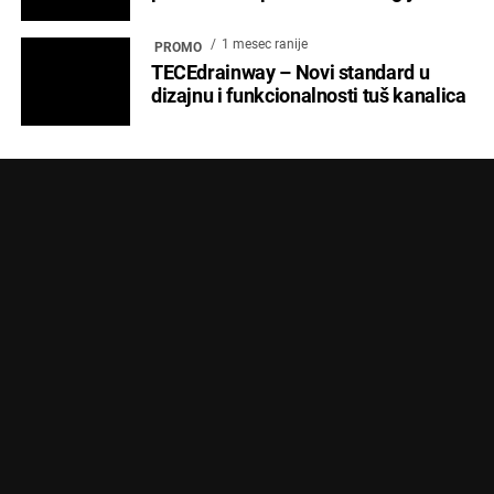
POČETNA
ARCHYENERGY KONFERENCIJA
MARKETING
POSLOVNI ADRESAR
O NAMA
PRETPLATA
ARHIVA
IZDVOJENO
KONTAKT
Copyright © 2024 Marketing Press | Filipa Višnjića 17a | 21000 Novi Sad |
+381.21.6333.824