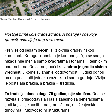
Sava Centar, Beograd / foto: Jadran
Postoje firme koje grade zgrade. A postoje i one koje,
gradeći, ostavljaju trag u vremenu.
Pre više od sedam decenija, iz okrilja građevinskog
kombinata Komgrap, nastala je kompanija čija se snaga
nikada nije merila samo kvadratima i tonama ili tehničkim
parametrima. Od samog početka,
Jadran je gradio sistem
vrednosti
u kome su znanje, odgovornost i ljudski odnos
prema poslu bili jednako važni kao i sama gradnja. Vizija
je postajala praksa, a praksa – tradicija.
Ta tradicija, danas duga 75 godina, nije statična.
Ona se
razvijala, prilagođavala i rasla zajedno sa generacijama
ljudi koji su je nosili – na gradilištima, u inženjerskim
timovima i rukovodećim strukturama.