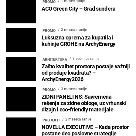
dizajnu i funkcionalnosti tuš kanalica