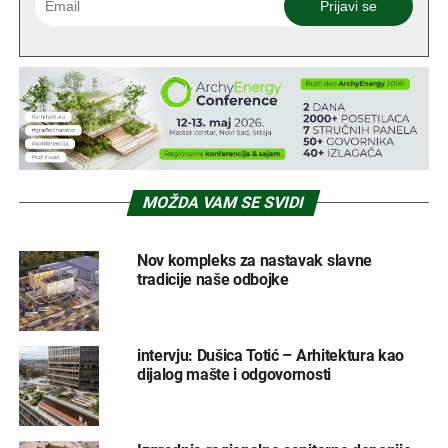
MOŽDA VAM SE SVIDI
Nov kompleks za nastavak slavne
tradicije naše odbojke
intervju: Dušica Totić – Arhitektura kao
dijalog mašte i odgovornosti