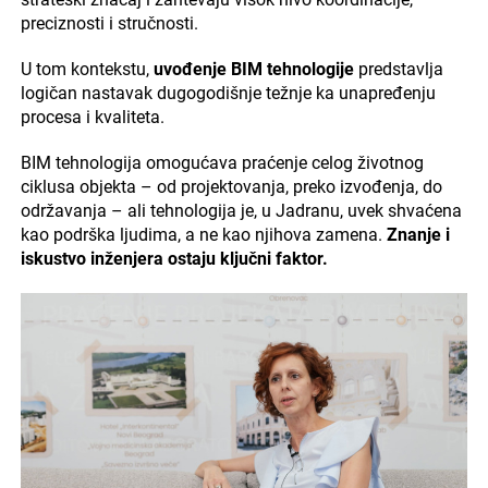
preciznosti i stručnosti.
U tom kontekstu,
uvođenje BIM tehnologije
predstavlja
logičan nastavak dugogodišnje težnje ka unapređenju
procesa i kvaliteta.
BIM tehnologija omogućava praćenje celog životnog
ciklusa objekta – od projektovanja, preko izvođenja, do
održavanja – ali tehnologija je, u Jadranu, uvek shvaćena
kao podrška ljudima, a ne kao njihova zamena.
Znanje i
iskustvo inženjera ostaju ključni faktor.