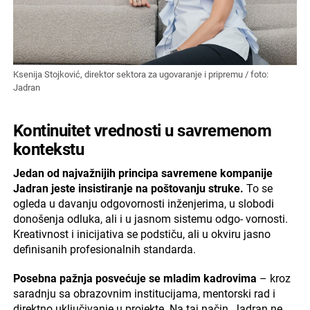
Ksenija Stojković, direktor sektora za ugovaranje i pripremu / foto:
Jadran
Kontinuitet vrednosti u savremenom
kontekstu
Jedan od najvažnijih principa savremene kompanije
Jadran jeste insistiranje na poštovanju struke.
To se
ogleda u davanju odgovornosti inženjerima, u slobodi
donošenja odluka, ali i u jasnom sistemu odgo- vornosti.
Kreativnost i inicijativa se podstiču, ali u okviru jasno
definisanih profesionalnih standarda.
Posebna pažnja posvećuje se mladim kadrovima
– kroz
saradnju sa obrazovnim institucijama, mentorski rad i
direktno uključivanje u projekte. Na taj način, Jadran ne