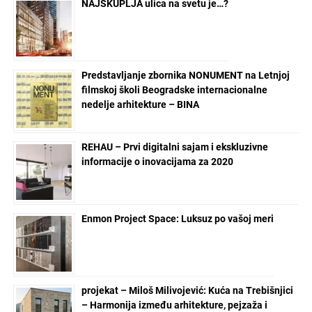
NAJSKUPLJA ulica na svetu je…?
Predstavljanje zbornika NONUMENT na Letnjoj
filmskoj školi Beogradske internacionalne
nedelje arhitekture – BINA
REHAU – Prvi digitalni sajam i ekskluzivne
informacije o inovacijama za 2020
Enmon Project Space: Luksuz po vašoj meri
projekat – Miloš Milivojević: Kuća na Trebišnjici
– Harmonija između arhitekture, pejzaža i