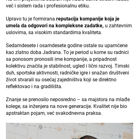
već i sistem rada i profesionalnu etiku.
Upravo tu je formirana
reputacija kompanije koja je
umela da odgovori na kompleksne zadatke,
u zahtevnim
uslovima, sa visokim standardima kvaliteta.
Sedamdesete i osamdesete godine ostale su upamćene
kao zlatno doba Jadrana. To je period u kome su radnici
sa ponosom pronosili ime kompanije, a pripadnost
kolektivu značila je stabilnost, ugled i lični razvoj. Timski
duh, sportske aktivnosti, radničke igre i snažan društveni
život stvarali su osećaj zajedništva koji se direktno
reflektovao i na gradilišta.
Znanje se prenosilo neposredno – sa majstora na mlađe
kolege, sa inženjera na nove generacije. Kvalitet nije bio
apstraktan pojam, već svakodnevna praksa.