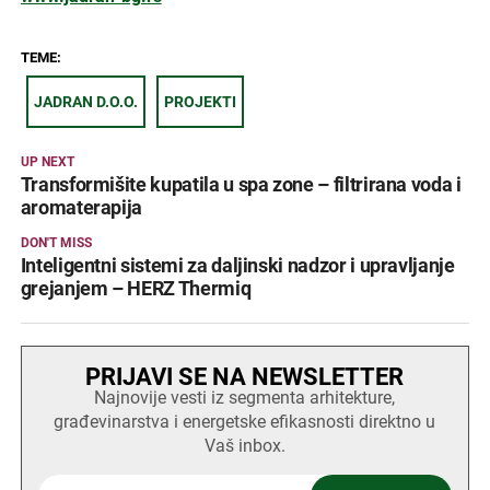
TEME:
JADRAN D.O.O.
PROJEKTI
UP NEXT
Transformišite kupatila u spa zone – filtrirana voda i
aromaterapija
DON'T MISS
Inteligentni sistemi za daljinski nadzor i upravljanje
grejanjem – HERZ Thermiq
PRIJAVI SE NA NEWSLETTER
Najnovije vesti iz segmenta arhitekture,
građevinarstva i energetske efikasnosti direktno u
Vaš inbox.