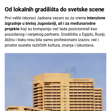
Od lokalnih gradilišta do svetske scene
Prvi veliki iskoraci Jadrana vezani su za vreme
intenzivne
izgradnje u bivšoj Jugoslaviji, ali i za međunarodne
projekte
koji su kompaniju već tada pozicionirali kao
pouzdanog i cenjenog partnera. Gradilišta u Egiptu, Rusiji,
Alžiru i Iraku nisu bila samo profesionalni izazov, već i
prostor susreta različitih kultura, znanja i iskustava.