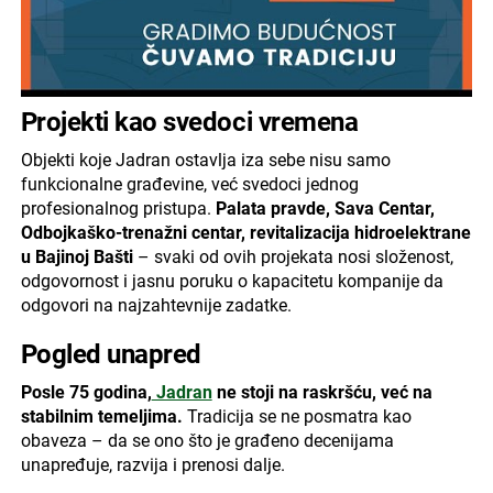
Projekti kao svedoci vremena
Objekti koje Jadran ostavlja iza sebe nisu samo
funkcionalne građevine, već svedoci jednog
profesionalnog pristupa.
Palata pravde, Sava Centar,
Odbojkaško-trenažni centar, revitalizacija hidroelektrane
u Bajinoj Bašti
– svaki od ovih projekata nosi složenost,
odgovornost i jasnu poruku o kapacitetu kompanije da
odgovori na najzahtevnije zadatke.
Pogled unapred
Posle 75 godina,
Jadran
ne stoji na raskršću, već na
stabilnim temeljima.
Tradicija se ne posmatra kao
obaveza – da se ono što je građeno decenijama
unapređuje, razvija i prenosi dalje.