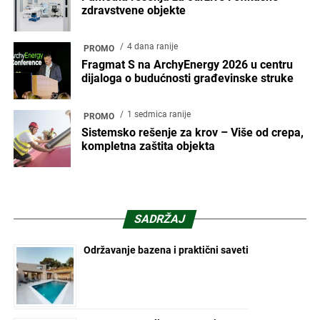
zdravstvene objekte
4 dana ranije
PROMO
Fragmat S na ArchyEnergy 2026 u centru
dijaloga o budućnosti građevinske struke
1 sedmica ranije
PROMO
Sistemsko rešenje za krov – Više od crepa,
kompletna zaštita objekta
SADRŽAJ
Održavanje bazena i praktični saveti