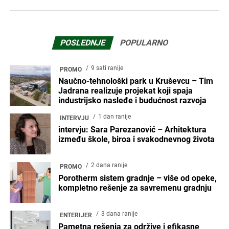
POSLEDNJE
POPULARNO
9 sati ranije
PROMO
Naučno-tehnološki park u Kruševcu – Tim
Jadrana realizuje projekat koji spaja
industrijsko nasleđe i budućnost razvoja
1 dan ranije
INTERVJU
intervju: Sara Parezanović – Arhitektura
između škole, biroa i svakodnevnog života
2 dana ranije
PROMO
Porotherm sistem gradnje – više od opeke,
kompletno rešenje za savremenu gradnju
3 dana ranije
ENTERIJER
Pametna rešenja za održive i efikasne