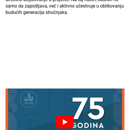
samo da zapošljava, već i aktivno učestvuje u oblikovanju
budućih generacija stručnjaka.