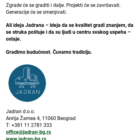
Zgrade će se graditi i dalje. Projekti će se završavati.
Generacije će se smenjivati.
Ali ideja Jadrana – ideja da se kvalitet gradi znanjem, da
se struka poštuje i da su ljudi u centru svakog uspeha –
ostaje.
Gradimo budućnost. Čuvamo tradiciju.
Jadran d.o.o.
Anrija Žamea 4, 11060 Beograd
T: +381 11 2781 333
office@jadran-bg.rs
www.jadran-bg.rs