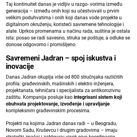
Taj kontinuitet danas je vidljiv u razgo- vorima između
generacija – između onih koji su učestvovali u prvim
velikim poduhvatima i onih koji danas vode projekte u
digitalnom okruženju, koristeći savremene tehnologije i
alate. Uprkos promenama u načinu rada, suština je ostala
ista: posao se radi savesno, struka se poštuje, a odluke se
donose odgovorno i promišljeno.
Savremeni Jadran – spoj iskustva i
inovacije
Danas Jadran okuplja više od 800 stručnjaka različitih
profila: građevinskih, mašinskih i elektro inženjera,
projektanata, tehničara i specijalista za antikorozivnu
zaštitu. Kompanija posluje kao
integrisani sistem koji
obuhvata projektovanje, izvođenje i upravljanje
kompleksnim građevinskim procesima.
Projekti na kojima Jadran danas radi – u Beogradu,
Novom Sadu, Kruševcu i drugim gradovima – imaju
strateški značaj i zahtevaju visok nivo koordinacije,