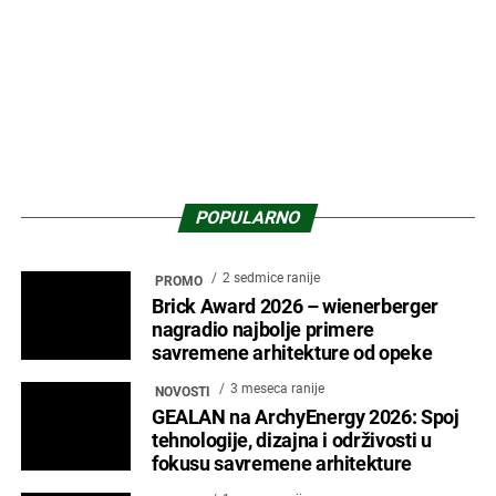
3 meseca ranije
PROMO
Luksuzna oprema za kupatila i
kuhinje GROHE na ArchyEnergy
3 sedmice ranije
ARHITEKTURA
Zašto kvalitet prostora postaje važniji
od prodaje kvadrata? –
ArchyEnergy2026
3 meseca ranije
PROMO
ZIDNI PANELI NS: Savremena
rešenja za zidne obloge, uz vrhunski
dizajn i eco-friendly materijale
2 meseca ranije
PROJEKTI
NOVELLA EXECUTIVE – Kada prostor
postane deo poslovne strategije
1 mesec ranije
PROMO
TECEdrainway – Novi standard u