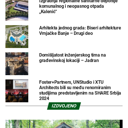
Izgradnja regionalne sanitarne deponije
komunalnog i neopasnog otpada
„Kalenić“
Arhitekta jednog grada: Biseri arhitekture
Vrnjačke Banje – Drugi deo
Domišljatost inženjerskog tima na
građevinskoj lokaciji – Jadran
Foster+Partners, UNStudio i XTU
Architects bili su među renomiranim
studijima predstavljenim na SHARE Srbija
2024
IZDVOJENO