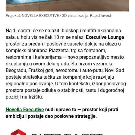
Projekat: NOVELLA EXECUTIVE / 3D vizualizacija: Rapid Invest
Na 1. spratu će se nalaziti bioskop i multifunkcionalna
sala, u holu visine čak 10 m se nalazi
Executive Lounge
prostor za predah i poslovne susrete, dok je na ulazu u
kompleks planirana Piazzetta, trg sa fontanom,
restoranima i kafeterijama – novo prepoznatljivo mesto
okupljanja u ovom delu grada. Sa brzom vezom ka
Beogradu, Fruškoj gori, aerodromu i auto-putu, Novi Sad
postaje strateška tačka za kompanije koje razvijaju
regionalno poslovanje. U tom kontekstu, izbor poslovnog
prostora postaje odluka o stabilnosti, rastu i dugoročnoj
poziciji na tržištu.
Novella Executive
nudi upravo to — prostor koji prati
ambiciju i postaje deo poslovne strategije.