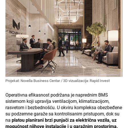
Projekat: Novella Business Centar / 3D vizualizacija: Rapid Invest
Operativna efikasnost podržana je naprednim BMS
sistemom koji upravlja ventilacijom, klimatizacijom,
rasvetom i bezbednošću. U okviru kompleksa obezbeđene
su podzemne garaže sa kontrolisanim pristupom, dok su
na
platou planirani brzi punjači za električna vozila, uz
mogućnost njihove instalacije i u garažnim prostorima.