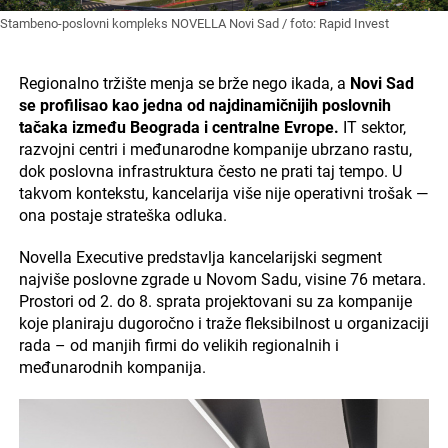
Stambeno-poslovni kompleks NOVELLA Novi Sad / foto: Rapid Invest
Regionalno tržište menja se brže nego ikada, a
Novi Sad
se profilisao kao jedna od najdinamičnijih poslovnih
tačaka između Beograda i centralne Evrope.
IT sektor,
razvojni centri i međunarodne kompanije ubrzano rastu,
dok poslovna infrastruktura često ne prati taj tempo. U
takvom kontekstu, kancelarija više nije operativni trošak —
ona postaje strateška odluka.
Novella Executive predstavlja kancelarijski segment
najviše poslovne zgrade u Novom Sadu, visine 76 metara.
Prostori od 2. do 8. sprata projektovani su za kompanije
koje planiraju dugoročno i traže fleksibilnost u organizaciji
rada – od manjih firmi do velikih regionalnih i
međunarodnih kompanija.