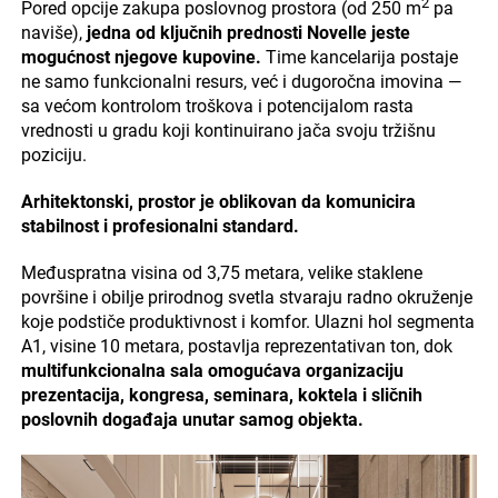
2
Pored opcije zakupa poslovnog prostora (od 250 m
pa
naviše),
jedna od ključnih prednosti Novelle jeste
mogućnost njegove kupovine.
Time kancelarija postaje
ne samo funkcionalni resurs, već i dugoročna imovina —
sa većom kontrolom troškova i potencijalom rasta
vrednosti u gradu koji kontinuirano jača svoju tržišnu
poziciju.
Arhitektonski, prostor je oblikovan da komunicira
stabilnost i profesionalni standard.
Međuspratna visina od 3,75 metara, velike staklene
površine i obilje prirodnog svetla stvaraju radno okruženje
koje podstiče produktivnost i komfor. Ulazni hol segmenta
A1, visine 10 metara, postavlja reprezentativan ton, dok
multifunkcionalna sala omogućava organizaciju
prezentacija, kongresa, seminara, koktela i sličnih
poslovnih događaja unutar samog objekta.