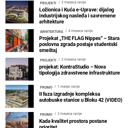
3 meseca ranije
PROJEKTI
Ložionica i Kuća e-Uprave: dijalog
industrijskog nasleđa i savremene
arhitekture
4 meseca ranije
ARHITEKTURA
Projekat „THE FLAG Nippes“ – Stara
poslovna zgrada postaje studentski
smeštaj
2 meseca ranije
PROJEKTI
projekat: KontraStudio – Nova
tipologija zdravstvene infrastrukture
1 mesec ranije
PROMO
II faza izgradnje kompleksa
autobuske stanice u Bloku 42 (VIDEO)
3 meseca ranije
PROMO
Kada kvalitet prostora postane
prioritet