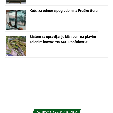
Kuća za odmor s pogledom na Frušku Goru
Sistem za upravljanje kišnicom na plavim i
zelenim krovovima ACO RoofBloxx®
NEWSLETTER ZA VAS