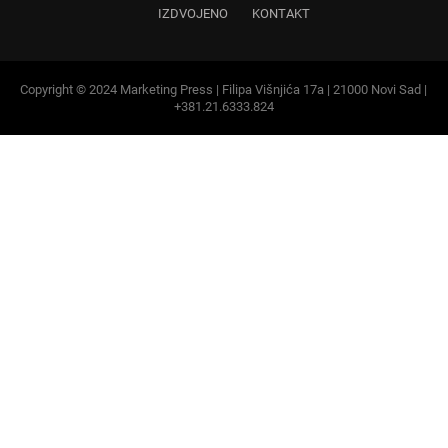
Copyright © 2024 Marketing Press | Filipa Višnjića 17a | 21000 Novi Sad |
+381.21.6333.824