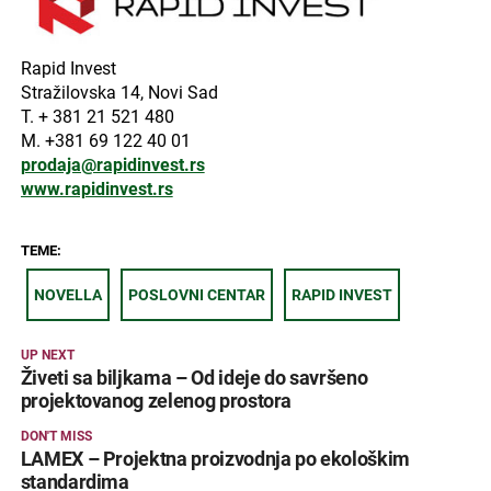
Rapid Invest
Stražilovska 14, Novi Sad
T. + 381 21 521 480
M. +381 69 122 40 01
prodaja@rapidinvest.rs
www.rapidinvest.rs
TEME:
NOVELLA
POSLOVNI CENTAR
RAPID INVEST
UP NEXT
Živeti sa biljkama – Od ideje do savršeno
projektovanog zelenog prostora
DON'T MISS
LAMEX – Projektna proizvodnja po ekološkim
standardima