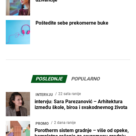
Poštedite sebe prekomerne buke
POSLEDNJE
POPULARNO
22 sata ranije
INTERVJU
intervju: Sara Parezanović – Arhitektura
između škole, biroa i svakodnevnog života
2 dana ranije
PROMO
Porotherm sistem gradnje – više od opeke,