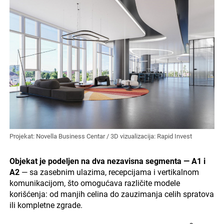
Projekat: Novella Business Centar / 3D vizualizacija: Rapid Invest
Objekat je podeljen na dva nezavisna segmenta — A1 i
A2
— sa zasebnim ulazima, recepcijama i vertikalnom
komunikacijom, što omogućava različite modele
korišćenja: od manjih celina do zauzimanja celih spratova
ili kompletne zgrade.