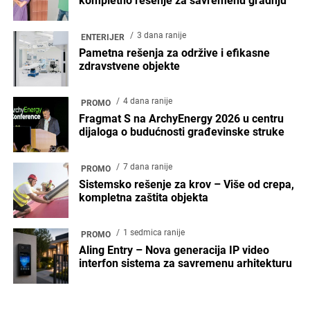
kompletno rešenje za savremenu gradnju
3 dana ranije
ENTERIJER
Pametna rešenja za održive i efikasne
zdravstvene objekte
4 dana ranije
PROMO
Fragmat S na ArchyEnergy 2026 u centru
dijaloga o budućnosti građevinske struke
7 dana ranije
PROMO
Sistemsko rešenje za krov – Više od crepa,
kompletna zaštita objekta
1 sedmica ranije
PROMO
Aling Entry – Nova generacija IP video
interfon sistema za savremenu arhitekturu