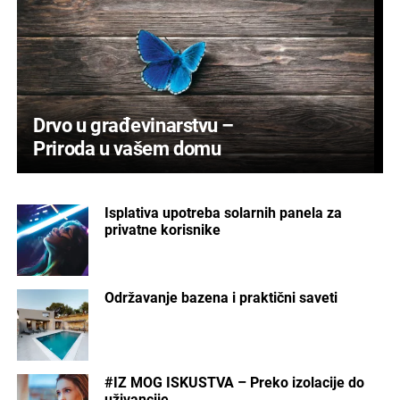
Drvo u građevinarstvu –
Priroda u vašem domu
Isplativa upotreba solarnih panela za
privatne korisnike
Održavanje bazena i praktični saveti
#IZ MOG ISKUSTVA – Preko izolacije do
uživancije