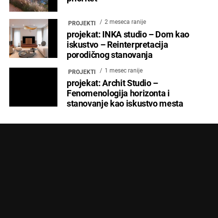
2 meseca ranije
PROJEKTI
projekat: INKA studio – Dom kao
iskustvo – Reinterpretacija
porodičnog stanovanja
1 mesec ranije
PROJEKTI
projekat: Archit Studio –
Fenomenologija horizonta i
stanovanje kao iskustvo mesta