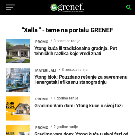
"Xella " - teme na portalu GRENEF
3 sedmice ranije
PROMO
Ytong kuća ili tradicionalna gradnja: Pet
tehničkih razlika koje vredi znati
3 meseca ranije
MATERIJALI
Ytong blok: Pouzdano rešenje za savremenu
i energetski efikasnu stanogradnju
1 godina ranije
PROMO
Gradimo Vam dom: Ytong kuće u sivoj fazi
2 godine ranije
PROMO
Gradimo vam dom: Ytong kuća u sivoj fazi od