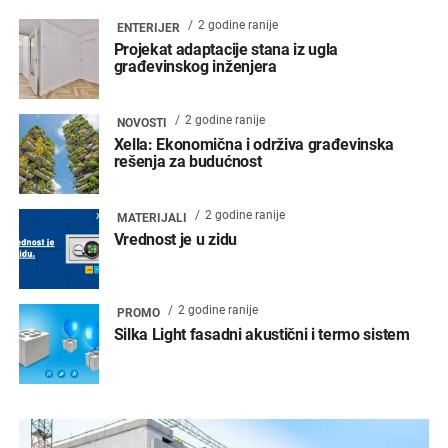
2 godine ranije
ENTERIJER
Projekat adaptacije stana iz ugla
građevinskog inženjera
2 godine ranije
NOVOSTI
Xella: Ekonomična i održiva građevinska
rešenja za budućnost
2 godine ranije
MATERIJALI
Vrednost je u zidu
2 godine ranije
PROMO
Silka Light fasadni akustični i termo sistem