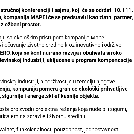
učnoj konferenciji i sajmu, koji će se održati 10. i 11.
 kompanija MAPEI će se predstaviti kao zlatni partner,
izložbeni prostor.
znaju sa ekološkim pristupom kompanije Mapei,
i očuvanje životne sredine kroz inovativne i održive
2
ZERO, koja se kontinuirano razvija i obuhvata široko
đevinskoj industriji, uključene u program kompenzacije
inskoj industriji, a održivost je u temelju njegove
enja, kompanija pomera granice ekološki prihvatljive
sigurnije i energetski efikasnije objekte.
o bi proizvodi i projektna rešenja koja nude bili sigurni,
ticajem na zdravlje i životnu sredinu.
valitet, funkcionalnost, pouzdanost, jednostavnost