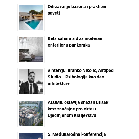
Održavanje bazena i praktični
saveti
Bela sahara zid za moderan
enterijer u par koraka
#Intervju: Branko Nikolić, Antipod
Studio – Psihologija kao deo
arhitekture
ALUMIL ostavlja snažan utisak
kroz značajne projekte u
Ujedinjenom Kraljevstvu
5. Međunarodna konferencija