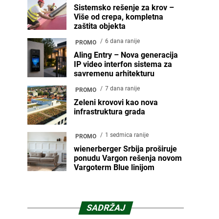
Sistemsko rešenje za krov –
Više od crepa, kompletna
zaštita objekta
6 dana ranije
PROMO
Aling Entry – Nova generacija
IP video interfon sistema za
savremenu arhitekturu
7 dana ranije
PROMO
Zeleni krovovi kao nova
infrastruktura grada
1 sedmica ranije
PROMO
wienerberger Srbija proširuje
ponudu Vargon rešenja novom
Vargoterm Blue linijom
SADRŽAJ