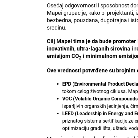
Osećaj odgovornosti i sposobnost do
Mapei grupacije, kako bi projektanti, iz
bezbedna, pouzdana, dugotrajna i ist
sredinu.
Cilj Mapei tima je da bude promoter 
inovativnih, ultra-laganih sirovina i
emisijom CO
i minimalnom emisijom 
2
Ove vrednosti potvrđene su brojnim 
EPD (Environmental Product Decla
tokom celog životnog ciklusa. Mape
VOC (Volatile Organic Compounds
isparljivih organskih jedinjenja, 
LEED (Leadership in Energy and E
priznatog sistema sertifikacije zel
optimizaciju gradilišta, uštedu vode