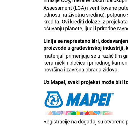
Emisije CO
, merene tokom celokupno
2
Assessment (LCA) i verifikovane put
odnosu na životnu sredinu), potpuno 
kredita. Ovi krediti dolaze iz projekat
očuvanju planete, ljudi i prirodne rav
Linija se neprestano širi, dodavanj
proizvode u građevinskoj industriji,
materijali primenjuju se u različitim 
keramičkih pločica i prirodnog kamena,
površina i završna obrada zidova.
Uz Mapei, svaki projekat može biti iz
Registracije na događaj su otvorene 