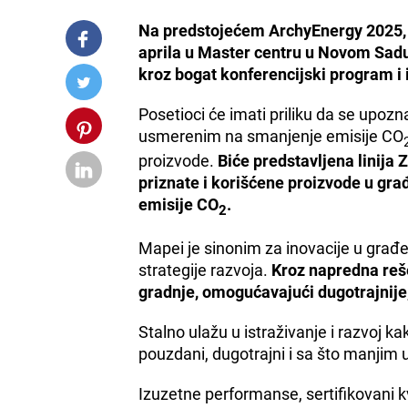
Na predstojećem ArchyEnergy 2025, str
aprila u Master centru u Novom Sadu,
kroz bogat konferencijski program i 
Posetioci će imati priliku da se upo
usmerenim na smanjenje emisije CO
proizvode.
Biće predstavljena linija 
priznate i korišćene proizvode u gra
emisije CO
.
2
Mapei je sinonim za inovacije u građev
strategije razvoja.
Kroz napredna reš
gradnje, omogućavajući dugotrajnije, 
Stalno ulažu u istraživanje i razvoj kak
pouzdani, dugotrajni i sa što manjim u
Izuzetne performanse, sertifikovani k