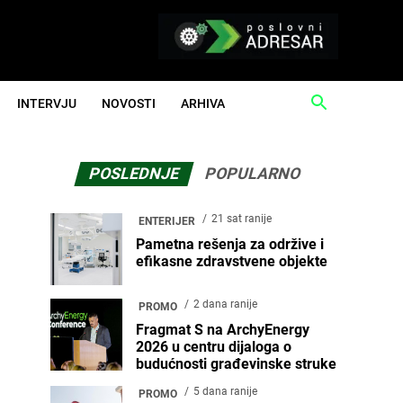
INTERVJU
NOVOSTI
ARHIVA
POSLEDNJE
POPULARNO
21 sat ranije
ENTERIJER
Pametna rešenja za održive i
efikasne zdravstvene objekte
2 dana ranije
PROMO
Fragmat S na ArchyEnergy
2026 u centru dijaloga o
budućnosti građevinske struke
5 dana ranije
PROMO