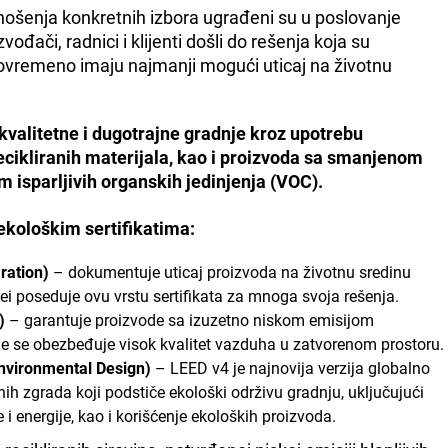
nošenja konkretnih izbora ugrađeni su u poslovanje
vođači, radnici i klijenti došli do rešenja koja su
ovremeno imaju najmanji mogući uticaj na životnu
kvalitetne i dugotrajne gradnje kroz upotrebu
 recikliranih materijala, kao i proizvoda sa smanjenom
isparljivih organskih jedinjenja (VOC).
ekološkim sertifikatima:
ration)
– dokumentuje uticaj proizvoda na životnu sredinu
i poseduje ovu vrstu sertifikata za mnoga svoja rešenja.
)
– garantuje proizvode sa izuzetno niskom emisijom
čime se obezbeđuje visok kvalitet vazduha u zatvorenom prostoru.
nvironmental Design)
– LEED v4 je najnovija verzija globalno
enih zgrada koji podstiče ekološki održivu gradnju, uključujući
 i energije, kao i korišćenje ekoloških proizvoda.