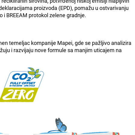
ecikliranih sirovina, potvrđenoj niskoj emisiji hlapljivih
deklaracijama proizvoda (EPD), pomažu u ostvarivanju
ko i BREEAM protokol zelene gradnje.
amen temeljac kompanije Mapei, gde se pažljivo analizira
žuju i razvijaju nove formule sa manjim uticajem na