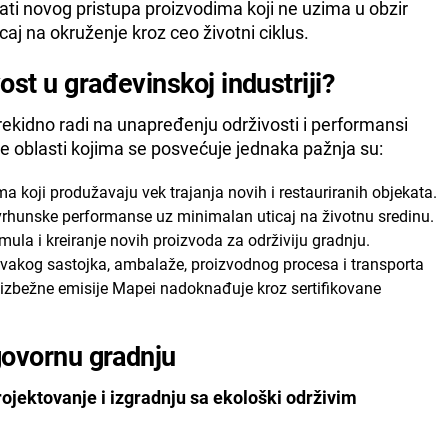
tati novog pristupa proizvodima koji ne uzima u obzir
caj na okruženje kroz ceo životni ciklus.
ost u građevinskoj industriji?
prekidno radi na unapređenju održivosti i performansi
ne oblasti kojima se posvećuje jednaka pažnja su:
ma koji produžavaju vek trajanja novih i restauriranih objekata.
 vrhunske performanse uz minimalan uticaj na životnu sredinu.
ula i kreiranje novih proizvoda za održiviju gradnju.
svakog sastojka, ambalaže, proizvodnog procesa i transporta
eizbežne emisije Mapei nadoknađuje kroz sertifikovane
dgovornu gradnju
ojektovanje i izgradnju sa ekološki održivim