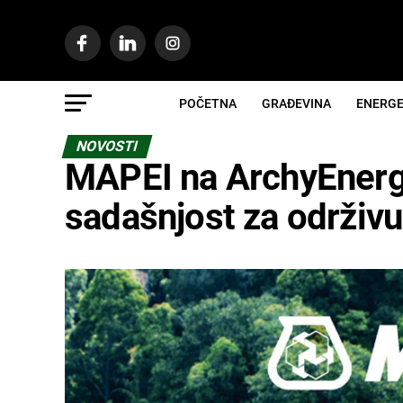
POČETNA
GRAĐEVINA
ENERGE
NOVOSTI
MAPEI na ArchyEnerg
sadašnjost za održiv