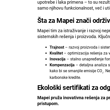
upotrebe i laka primena – to su rezul
samo njihovu funkcionalnost, već i uti
Šta za Mapei znači održiv
Mapei tim za istraživanje i razvoj ne
sistemskih rešenja i proizvoda. Ključ
Trajnost
– razvoj proizvoda i siste
Kvalitet
– optimizacija rešenja za
Inovacija
– stalno unapređenje form
Kompenzacija
– detaljna analiza 
kako bi se smanjile emisije CO
. N
₂
karbonske kredite.
Ekološki sertifikati za o
Mapei pruža inovativna rešenja za pr
pristupom.