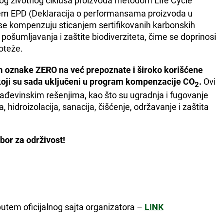
g životnog ciklusa proizvoda metodom Life Cycle
em EPD (Deklaracija o performansama proizvoda u
se kompenzuju sticanjem sertifikovanih karbonskih
a pošumljavanja i zaštite biodiverziteta, čime se doprinosi
noteže.
em oznake ZERO na već prepoznate i široko korišćene
 koji su sada uključeni u program kompenzacije CO
.
Ovi
2
građevinskim rešenjima, kao što su ugradnja i fugovanje
 hidroizolacija, sanacija, čišćenje, održavanje i zaštita
bor za održivost!
putem oficijalnog sajta organizatora –
LINK