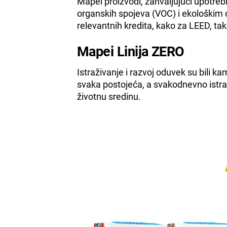
Mapei proizvodi, zahvaljujući upotrebi r
organskih spojeva (VOC) i ekološkim 
relevantnih kredita, kako za LEED, ta
Mapei Linija ZERO
Istraživanje i razvoj oduvek su bili k
svaka postojeća, a svakodnevno istra
životnu sredinu.