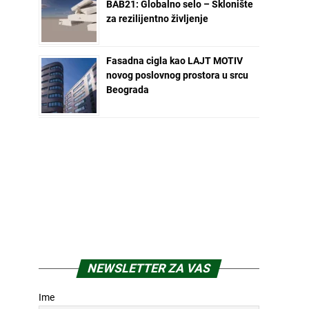
BAB21: Globalno selo – Sklonište
za rezilijentno življenje
Fasadna cigla kao LAJT MOTIV
novog poslovnog prostora u srcu
Beograda
NEWSLETTER ZA VAS
Ime