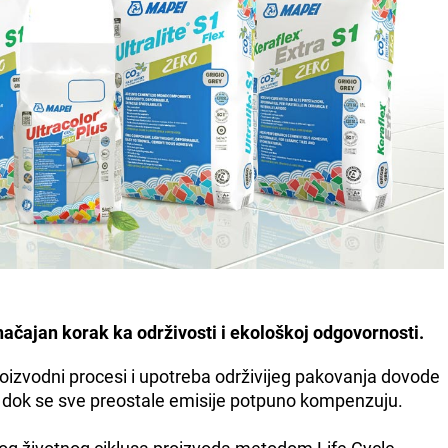
načajan korak ka održivosti i ekološkoj odgovornosti.
izvodni procesi i upotreba održivijeg pakovanja dovode
, dok se sve preostale emisije potpuno kompenzuju.