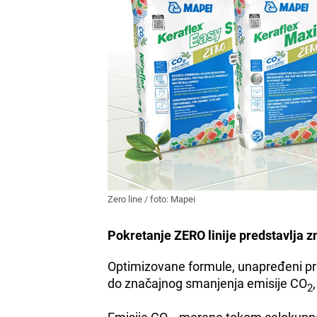
Zero line / foto: Mapei
Pokretanje ZERO linije predstavlja z
Optimizovane formule, unapređeni pro
do značajnog smanjenja emisije CO
2