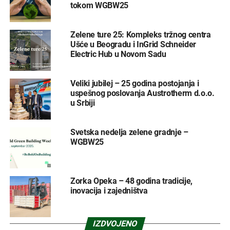
tokom WGBW25
Zelene ture 25: Kompleks tržnog centra
Ušće u Beogradu i InGrid Schneider
Electric Hub u Novom Sadu
Veliki jubilej – 25 godina postojanja i
uspešnog poslovanja Austrotherm d.o.o.
u Srbiji
Svetska nedelja zelene gradnje –
WGBW25
Zorka Opeka – 48 godina tradicije,
inovacija i zajedništva
IZDVOJENO