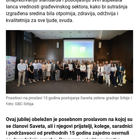
lanca vrednosti građevinskog sektora, kako bi sutrašnja
izgrađena sredina bila otpornija, zdravija, održivija i
kvalitetnija za sve ljude, svuda.
Posetioci na proslavi 15 godina postojanja Saveta zelene gradnje Srbije /
foto: GBC Srbija
Ovaj jubilej obeležen je posebnom proslavom na kojoj su
se članovi Saveta, ali i njegovi prijatelji, kolege, saradnici
i podržavaoci od prethodnih 15 godina zajedno osvrnuli