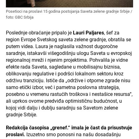
Posetioci na proslavi 15 godina postojanja Saveta zelene gradnje Srbije /
foto: GBC Srbija
Poslednje obraćanje pripalo je
Lauri Paljares
, šef za
region Evrope Svetskog saveta zelene gradnje, obratila se
putem videa. Laura je naglasila važnost dugoročne
saradnje, istakavši višegodišnju ulogu Saveta u evropskoj
regionalnoj mreži i njenim projektima. Pohvalila je vidne
efekte rada Saveta, sagledane u mobilisajnu biznisa,
oblikovanju regulative i podršci lokalnom sektoru kroz
održivu tranziciju. Ističe da „održive i otporne zgrade nisu
samo etički izbor, već i pametna poslovna strategija,
posebno u vremenu rastućih troškova i nestašice resursa“,
ali uprkos ovome predviđa optimističnu budućnost, u
kojoj vidi dalju i dublju saradnju sa Savetom zelene
gradnje Srbije.
Redakcija časopisa „grenef.“ imala je čast da prisustvuje
proslavi.
Izuzetno smo ponosni na našu dosadašnju