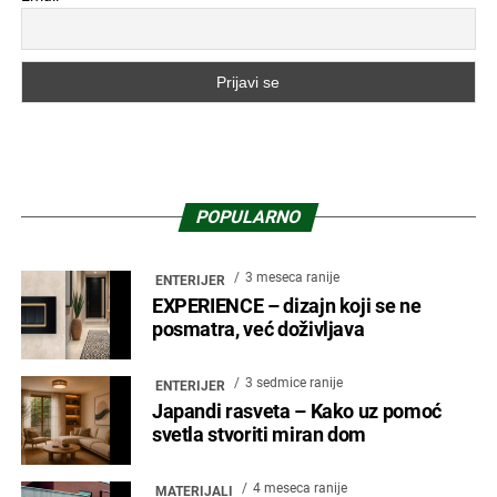
POPULARNO
3 meseca ranije
ENTERIJER
EXPERIENCE – dizajn koji se ne
posmatra, već doživljava
3 sedmice ranije
ENTERIJER
Japandi rasveta – Kako uz pomoć
svetla stvoriti miran dom
4 meseca ranije
MATERIJALI