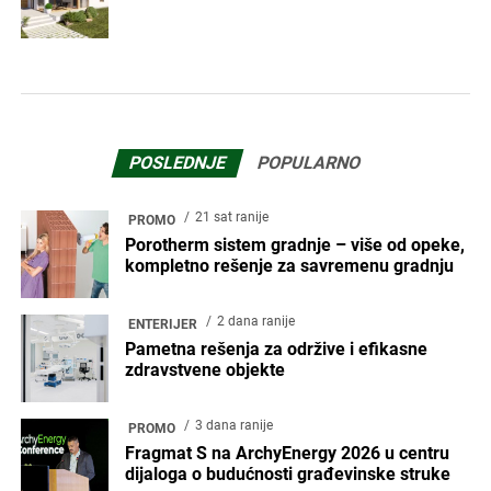
POSLEDNJE
POPULARNO
21 sat ranije
PROMO
Porotherm sistem gradnje – više od opeke,
kompletno rešenje za savremenu gradnju
2 dana ranije
ENTERIJER
Pametna rešenja za održive i efikasne
zdravstvene objekte
3 dana ranije
PROMO
Fragmat S na ArchyEnergy 2026 u centru
dijaloga o budućnosti građevinske struke