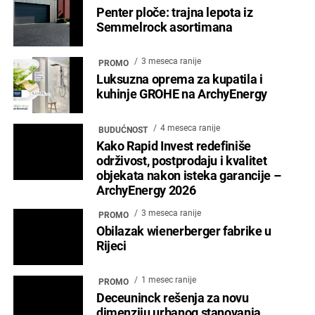
Penter ploče: trajna lepota iz
Semmelrock asortimana
3 meseca ranije
PROMO
Luksuzna oprema za kupatila i
kuhinje GROHE na ArchyEnergy
4 meseca ranije
BUDUĆNOST
Kako Rapid Invest redefiniše
održivost, postprodaju i kvalitet
objekata nakon isteka garancije –
ArchyEnergy 2026
3 meseca ranije
PROMO
Obilazak wienerberger fabrike u
Rijeci
1 mesec ranije
PROMO
Deceuninck rešenja za novu
dimenziju urbanog stanovanja