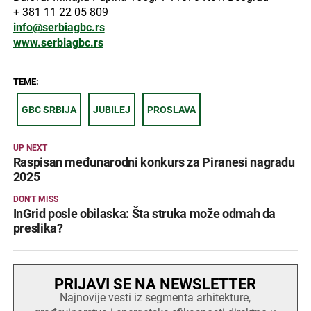
+ 381 11 22 05 809
info@serbiagbc.rs
www.serbiagbc.rs
TEME:
GBC SRBIJA
JUBILEJ
PROSLAVA
UP NEXT
Raspisan međunarodni konkurs za Piranesi nagradu
2025
DON'T MISS
InGrid posle obilaska: Šta struka može odmah da
preslika?
PRIJAVI SE NA NEWSLETTER
Najnovije vesti iz segmenta arhitekture,