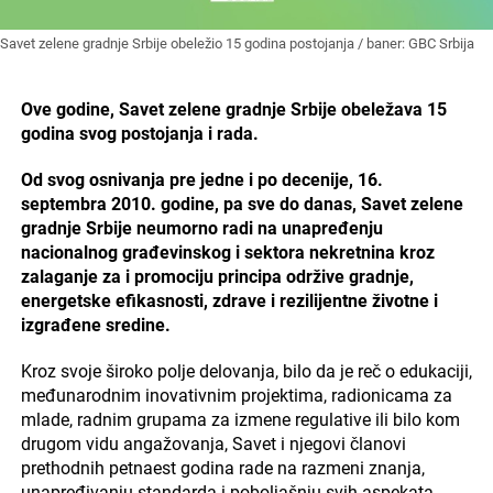
Savet zelene gradnje Srbije obeležio 15 godina postojanja / baner: GBC Srbija
Ove godine, Savet zelene gradnje Srbije obeležava 15
godina svog postojanja i rada.
Od svog osnivanja pre jedne i po decenije, 16.
septembra 2010. godine, pa sve do danas,
Savet zelene
gradnje Srbije neumorno radi na unapređenju
nacionalnog građevinskog i sektora nekretnina kroz
zalaganje za i promociju principa održive gradnje,
energetske efikasnosti, zdrave i rezilijentne životne i
izgrađene sredine.
Kroz svoje široko polje delovanja, bilo da je reč o edukaciji,
međunarodnim inovativnim projektima, radionicama za
mlade, radnim grupama za izmene regulative ili bilo kom
drugom vidu angažovanja, Savet i njegovi članovi
prethodnih petnaest godina rade na razmeni znanja,
unapređivanju standarda i poboljašnju svih aspekata