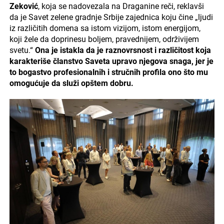
Zeković
, koja se nadovezala na Draganine reči, reklavši
da je Savet zelene gradnje Srbije zajednica koju čine „ljudi
iz različitih domena sa istom vizijom, istom energijom,
koji žele da doprinesu boljem, pravednijem, održivijem
svetu.“
Ona je istakla da je raznovrsnost i različitost koja
karakteriše članstvo Saveta upravo njegova snaga, jer je
to bogastvo profesionalnih i stručnih profila ono što mu
omogućuje da služi opštem dobru.