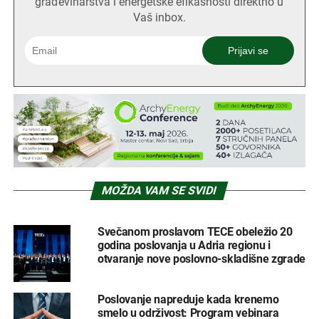
građevinarstva i energetske efikasnosti direktno u
Vaš inbox.
MOŽDA VAM SE SVIDI
Svečanom proslavom TECE obeležio 20
godina poslovanja u Adria regionu i
otvaranje nove poslovno-skladišne zgrade
Poslovanje napreduje kada krenemo
smelo u održivost: Program vebinara