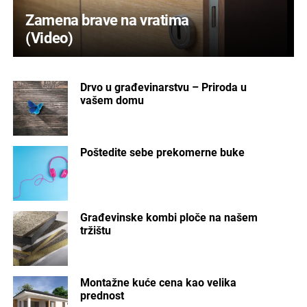
Zamena brave na vratima
(Video)
Drvo u građevinarstvu – Priroda u
vašem domu
Poštedite sebe prekomerne buke
Građevinske kombi ploče na našem
tržištu
Montažne kuće cena kao velika
prednost