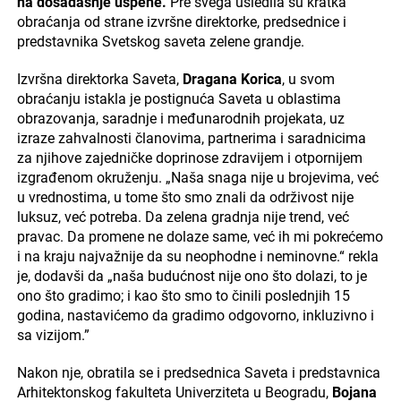
na dosadašnje uspehe.
Pre svega usledila su kratka
obraćanja od strane izvršne direktorke, predsednice i
predstavnika Svetskog saveta zelene grandje.
Izvršna direktorka Saveta,
Dragana Korica
, u svom
obraćanju istakla je postignuća Saveta u oblastima
obrazovanja, saradnje i međunarodnih projekata, uz
izraze zahvalnosti članovima, partnerima i saradnicima
za njihove zajedničke doprinose zdravijem i otpornijem
izgrađenom okruženju. „Naša snaga nije u brojevima, već
u vrednostima, u tome što smo znali da održivost nije
luksuz, već potreba. Da zelena gradnja nije trend, već
pravac. Da promene ne dolaze same, već ih mi pokrećemo
i na kraju najvažnije da su neophodne i neminovne.“ rekla
je, dodavši da „naša budućnost nije ono što dolazi, to je
ono što gradimo; i kao što smo to činili poslednjih 15
godina, nastavićemo da gradimo odgovorno, inkluzivno i
sa vizijom.”
Nakon nje, obratila se i predsednica Saveta i predstavnica
Arhitektonskog fakulteta Univerziteta u Beogradu,
Bojana