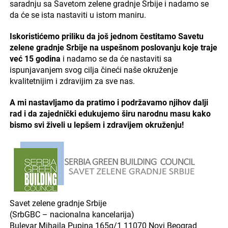
saradnju sa Savetom zelene gradnje Srbije i nadamo se
da će se ista nastaviti u istom maniru.
Iskoristićemo priliku da još jednom čestitamo Savetu
zelene gradnje Srbije na uspešnom poslovanju koje traje
već 15 godina
i nadamo se da će nastaviti sa
ispunjavanjem svog cilja čineći naše okruženje
kvalitetnijim i zdravijim za sve nas.
A mi nastavljamo da pratimo i podržavamo njihov dalji
rad i da zajednički edukujemo širu narodnu masu kako
bismo svi živeli u lepšem i zdravijem okruženju!
Savet zelene gradnje Srbije
(SrbGBC – nacionalna kancelarija)
Bulevar Mihajla Pupina 165g/1 11070 Novi Beograd