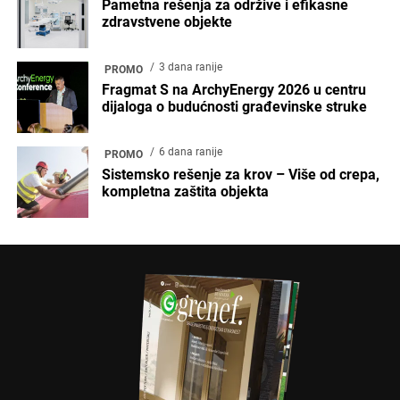
Pametna rešenja za održive i efikasne
zdravstvene objekte
3 dana ranije
PROMO
Fragmat S na ArchyEnergy 2026 u centru
dijaloga o budućnosti građevinske struke
6 dana ranije
PROMO
Sistemsko rešenje za krov – Više od crepa,
kompletna zaštita objekta