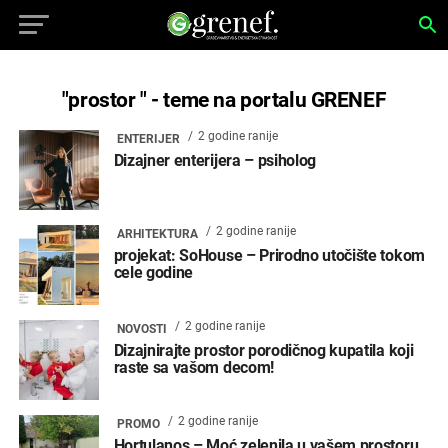
"prostor " - teme na portalu GRENEF
2 godine ranije
ENTERIJER
Dizajner enterijera – psiholog
2 godine ranije
ARHITEKTURA
projekat: SoHouse – Prirodno utočište tokom
cele godine
2 godine ranije
NOVOSTI
Dizajnirajte prostor porodičnog kupatila koji
raste sa vašom decom!
2 godine ranije
PROMO
Hortulanos – Moć zelenila u vašem prostoru