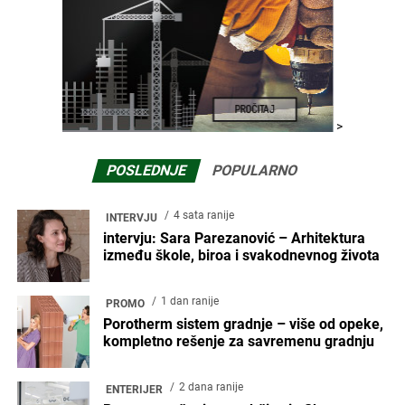
>
POSLEDNJE
POPULARNO
4 sata ranije
INTERVJU
intervju: Sara Parezanović – Arhitektura
između škole, biroa i svakodnevnog života
1 dan ranije
PROMO
Porotherm sistem gradnje – više od opeke,
kompletno rešenje za savremenu gradnju
2 dana ranije
ENTERIJER