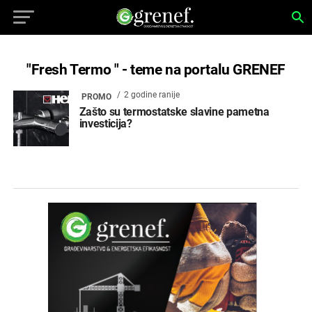
"Fresh Termo " - teme na portalu GRENEF
2 godine ranije
PROMO
Zašto su termostatske slavine pametna
investicija?