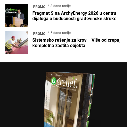
3 dana ranije
PROMO
Fragmat S na ArchyEnergy 2026 u centru
dijaloga o budućnosti građevinske struke
6 dana ranije
PROMO
Sistemsko rešenje za krov – Više od crepa,
kompletna zaštita objekta