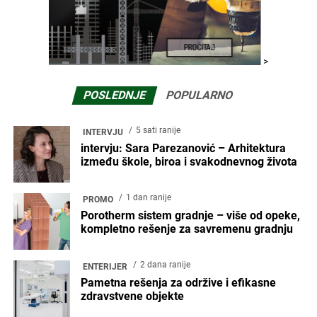
>
POSLEDNJE
POPULARNO
5 sati ranije
INTERVJU
intervju: Sara Parezanović – Arhitektura
između škole, biroa i svakodnevnog života
1 dan ranije
PROMO
Porotherm sistem gradnje – više od opeke,
kompletno rešenje za savremenu gradnju
2 dana ranije
ENTERIJER
Pametna rešenja za održive i efikasne
zdravstvene objekte