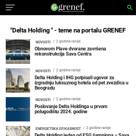
"Delta Holding " - teme na portalu GRENEF
2 godine ranije
NOVOSTI
Obnovom Plave dvorane završena
rekonstrukcija Sava Centra
2 godine ranije
NOVOSTI
Delta Holding i IHG potpisali ugovor za
izgradnju luksuznog hotela od pet zvezdica u
Beogradu
2 godine ranije
NOVOSTI
Poslovanje Delta Holdinga u prvom
polugodištu 2024. godine
2 godine ranije
ENERGETSKA EFIKASNOST
Delta Holding jedan od ESG šampiona – Sava