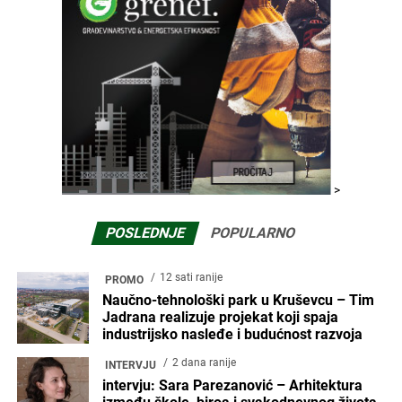
>
POSLEDNJE
POPULARNO
12 sati ranije
PROMO
Naučno-tehnološki park u Kruševcu – Tim
Jadrana realizuje projekat koji spaja
industrijsko nasleđe i budućnost razvoja
2 dana ranije
INTERVJU
intervju: Sara Parezanović – Arhitektura