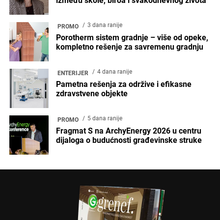
između škole, biroa i svakodnevnog života
3 dana ranije
PROMO
Porotherm sistem gradnje – više od opeke,
kompletno rešenje za savremenu gradnju
4 dana ranije
ENTERIJER
Pametna rešenja za održive i efikasne
zdravstvene objekte
5 dana ranije
PROMO
Fragmat S na ArchyEnergy 2026 u centru
dijaloga o budućnosti građevinske struke