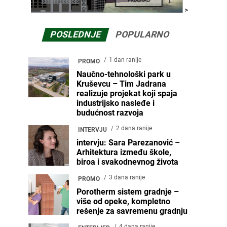
>
POSLEDNJE
POPULARNO
1 dan ranije
PROMO
Naučno-tehnološki park u
Kruševcu – Tim Jadrana
realizuje projekat koji spaja
industrijsko nasleđe i
budućnost razvoja
2 dana ranije
INTERVJU
intervju: Sara Parezanović –
Arhitektura između škole,
biroa i svakodnevnog života
3 dana ranije
PROMO
Porotherm sistem gradnje –
više od opeke, kompletno
rešenje za savremenu gradnju
4 dana ranije