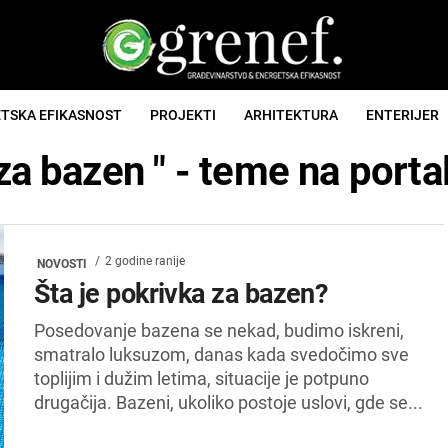
TSKA EFIKASNOST
PROJEKTI
ARHITEKTURA
ENTERIJER
 za bazen " - teme na port
2 godine ranije
NOVOSTI
Šta je pokrivka za bazen?
Posedovanje bazena se nekad, budimo iskreni,
smatralo luksuzom, danas kada svedočimo sve
toplijim i dužim letima, situacije je potpuno
drugačija. Bazeni, ukoliko postoje uslovi, gde se...