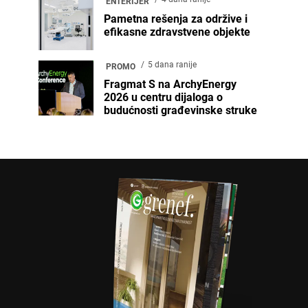
ENTERIJER
Pametna rešenja za održive i
efikasne zdravstvene objekte
5 dana ranije
PROMO
Fragmat S na ArchyEnergy
2026 u centru dijaloga o
budućnosti građevinske struke