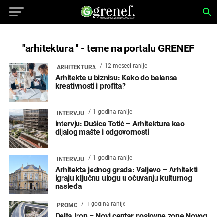
"arhitektura " - teme na portalu GRENEF
12 meseci ranije
ARHITEKTURA
Arhitekte u biznisu: Kako do balansa
kreativnosti i profita?
1 godina ranije
INTERVJU
intervju: Dušica Totić – Arhitektura kao
dijalog mašte i odgovornosti
1 godina ranije
INTERVJU
Arhitekta jednog grada: Valjevo – Arhitekti
igraju ključnu ulogu u očuvanju kulturnog
nasleđa
1 godina ranije
PROMO
Delta Iron – Novi centar poslovne zone Novog