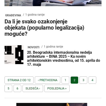
1 godina ranije
GRAĐEVINA
Da li je svako ozakonjenje
objekata (popularno legalizacija)
moguće?
1 godina ranije
NOVOSTI
20. Beogradska internacionalna nedelja
arhitekture – BINA 2025 – Ka novim
arhitektonskim vrednostima, od 15. aprila do
17. maja
STRANA 2 OD 12
‹ PRETHODNA
1
2
3
4
5
6
SLEDEĆA ›
POSLEDNJA »