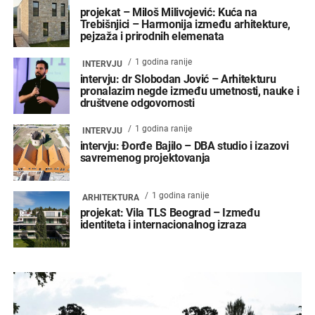
projekat – Miloš Milivojević: Kuća na
Trebišnjici – Harmonija između arhitekture,
pejzaža i prirodnih elemenata
1 godina ranije
INTERVJU
intervju: dr Slobodan Jović – Arhitekturu
pronalazim negde između umetnosti, nauke i
društvene odgovornosti
1 godina ranije
INTERVJU
intervju: Đorđe Bajilo – DBA studio i izazovi
savremenog projektovanja
1 godina ranije
ARHITEKTURA
projekat: Vila TLS Beograd – Između
identiteta i internacionalnog izraza