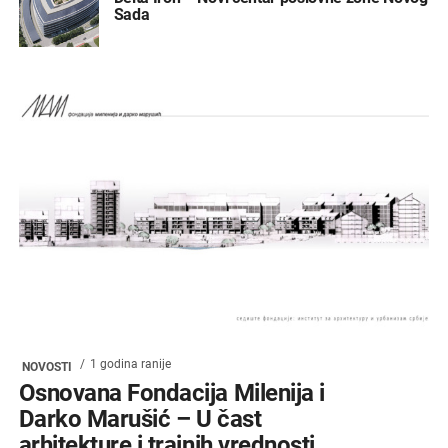
Sada
1 godina ranije
NOVOSTI
Osnovana Fondacija Milenija i
Darko Marušić – U čast
arhitekture i trajnih vrednosti