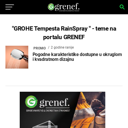
"GROHE Tempesta RainSpray " - teme na
portalu GRENEF
2 godine ranije
PROMO
Pogodne karakteristike dostupne u okruglom
i kvadratnom dizajnu