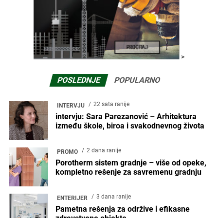
>
POSLEDNJE
POPULARNO
22 sata ranije
INTERVJU
intervju: Sara Parezanović – Arhitektura
između škole, biroa i svakodnevnog života
2 dana ranije
PROMO
Porotherm sistem gradnje – više od opeke,
kompletno rešenje za savremenu gradnju
3 dana ranije
ENTERIJER
Pametna rešenja za održive i efikasne