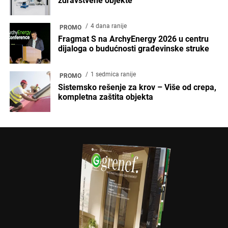
zdravstvene objekte
4 dana ranije
PROMO
Fragmat S na ArchyEnergy 2026 u centru
dijaloga o budućnosti građevinske struke
1 sedmica ranije
PROMO
Sistemsko rešenje za krov – Više od crepa,
kompletna zaštita objekta