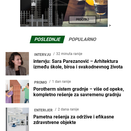
>
POSLEDNJE
POPULARNO
32 minuta ranije
INTERVJU
intervju: Sara Parezanović – Arhitektura
između škole, biroa i svakodnevnog života
1 dan ranije
PROMO
Porotherm sistem gradnje – više od opeke,
kompletno rešenje za savremenu gradnju
2 dana ranije
ENTERIJER
Pametna rešenja za održive i efikasne
zdravstvene objekte