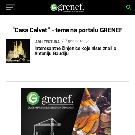
"Casa Calvet " - teme na portalu GRENEF
2 godine ranije
ARHITEKTURA
Interesantne činjenice koje niste znali o
Antoniju Gaudiju