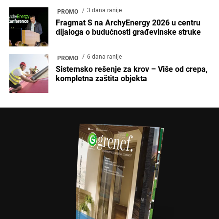
3 dana ranije
PROMO
Fragmat S na ArchyEnergy 2026 u centru
dijaloga o budućnosti građevinske struke
6 dana ranije
PROMO
Sistemsko rešenje za krov – Više od crepa,
kompletna zaštita objekta