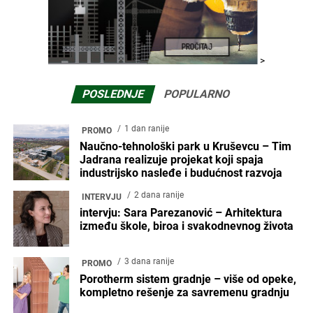
>
POSLEDNJE
POPULARNO
1 dan ranije
PROMO
Naučno-tehnološki park u Kruševcu – Tim
Jadrana realizuje projekat koji spaja
industrijsko nasleđe i budućnost razvoja
2 dana ranije
INTERVJU
intervju: Sara Parezanović – Arhitektura
između škole, biroa i svakodnevnog života
3 dana ranije
PROMO
Porotherm sistem gradnje – više od opeke,
kompletno rešenje za savremenu gradnju