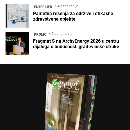
4 dana ranije
ENTERIJER
Pametna rešenja za održive i efikasne
zdravstvene objekte
5 dana ranije
PROMO
Fragmat S na ArchyEnergy 2026 u centru
dijaloga o budućnosti građevinske struke