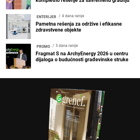
kompletno rešenje za savremenu gradnju
4 dana ranije
ENTERIJER
Pametna rešenja za održive i efikasne
zdravstvene objekte
5 dana ranije
PROMO
Fragmat S na ArchyEnergy 2026 u centru
dijaloga o budućnosti građevinske struke