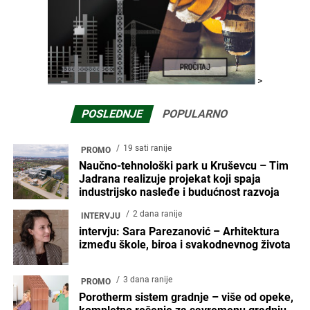
>
POSLEDNJE
POPULARNO
19 sati ranije
PROMO
Naučno-tehnološki park u Kruševcu – Tim
Jadrana realizuje projekat koji spaja
industrijsko nasleđe i budućnost razvoja
2 dana ranije
INTERVJU
intervju: Sara Parezanović – Arhitektura
između škole, biroa i svakodnevnog života
3 dana ranije
PROMO
Porotherm sistem gradnje – više od opeke,