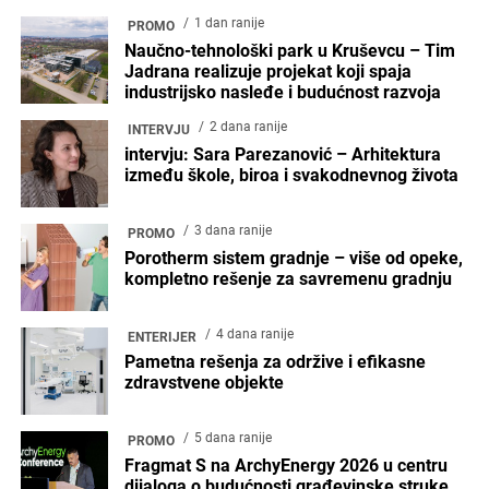
1 dan ranije
PROMO
Naučno-tehnološki park u Kruševcu – Tim
Jadrana realizuje projekat koji spaja
industrijsko nasleđe i budućnost razvoja
2 dana ranije
INTERVJU
intervju: Sara Parezanović – Arhitektura
između škole, biroa i svakodnevnog života
3 dana ranije
PROMO
Porotherm sistem gradnje – više od opeke,
kompletno rešenje za savremenu gradnju
4 dana ranije
ENTERIJER
Pametna rešenja za održive i efikasne
zdravstvene objekte
5 dana ranije
PROMO
Fragmat S na ArchyEnergy 2026 u centru
dijaloga o budućnosti građevinske struke