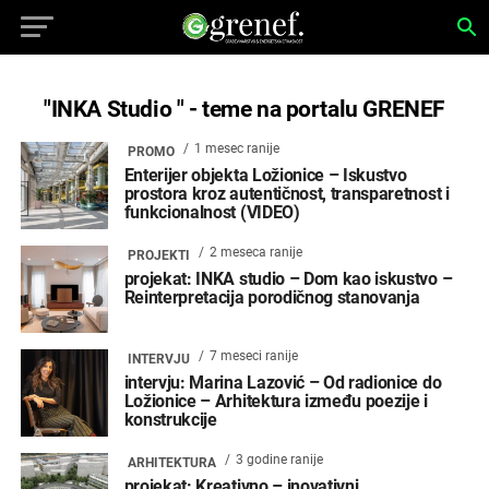
"INKA Studio " - teme na portalu GRENEF
1 mesec ranije
PROMO
Enterijer objekta Ložionice – Iskustvo
prostora kroz autentičnost, transparetnost i
funkcionalnost (VIDEO)
2 meseca ranije
PROJEKTI
projekat: INKA studio – Dom kao iskustvo –
Reinterpretacija porodičnog stanovanja
7 meseci ranije
INTERVJU
intervju: Marina Lazović – Od radionice do
Ložionice – Arhitektura između poezije i
konstrukcije
3 godine ranije
ARHITEKTURA
projekat: Kreativno – inovativni