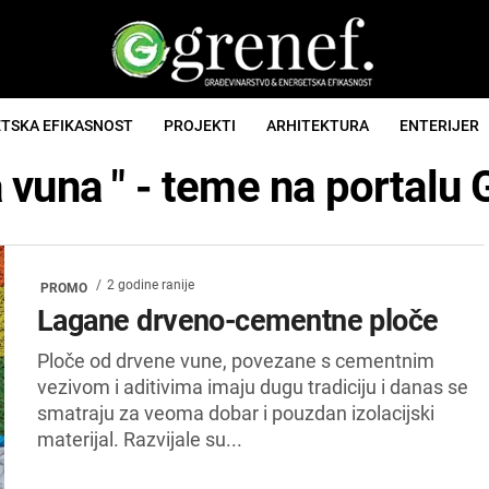
TSKA EFIKASNOST
PROJEKTI
ARHITEKTURA
ENTERIJER
 vuna " - teme na portal
2 godine ranije
PROMO
Lagane drveno-cementne ploče
Ploče od drvene vune, povezane s cementnim
vezivom i aditivima imaju dugu tradiciju i danas se
smatraju za veoma dobar i pouzdan izolacijski
materijal. Razvijale su...