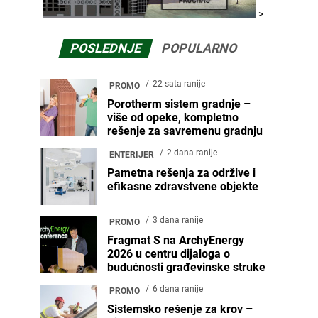
>
POSLEDNJE
POPULARNO
22 sata ranije
PROMO
Porotherm sistem gradnje –
više od opeke, kompletno
rešenje za savremenu gradnju
2 dana ranije
ENTERIJER
Pametna rešenja za održive i
efikasne zdravstvene objekte
3 dana ranije
PROMO
Fragmat S na ArchyEnergy
2026 u centru dijaloga o
budućnosti građevinske struke
6 dana ranije
PROMO
Sistemsko rešenje za krov –