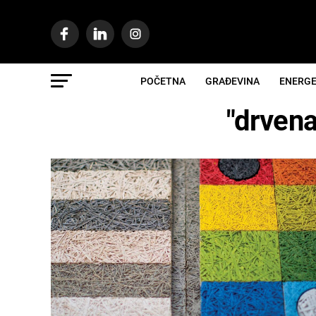
POČETNA
GRAĐEVINA
ENERGE
"drvena