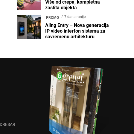
Više od crepa, kompletna
zaštita objekta
7 dana ranije
PROMO
Aling Entry – Nova generacija
IP video interfon sistema za
savremenu arhitekturu
ADRESAR