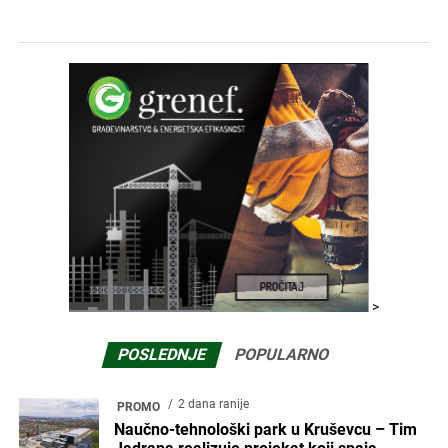
>
POSLEDNJE
POPULARNO
2 dana ranije
PROMO
Naučno-tehnološki park u Kruševcu – Tim