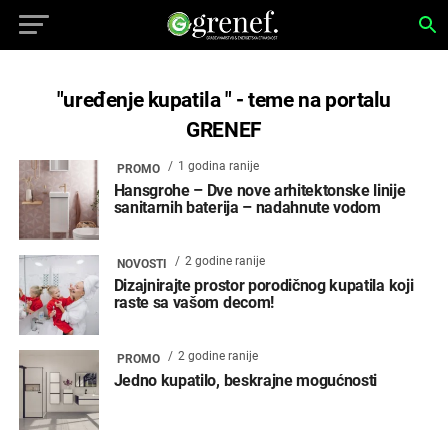
"uređenje kupatila " - teme na portalu
GRENEF
1 godina ranije
PROMO
Hansgrohe – Dve nove arhitektonske linije
sanitarnih baterija – nadahnute vodom
2 godine ranije
NOVOSTI
Dizajnirajte prostor porodičnog kupatila koji
raste sa vašom decom!
2 godine ranije
PROMO
Jedno kupatilo, beskrajne mogućnosti