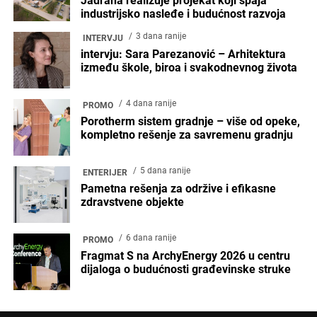
Jadrana realizuje projekat koji spaja
industrijsko nasleđe i budućnost razvoja
3 dana ranije
INTERVJU
intervju: Sara Parezanović – Arhitektura
između škole, biroa i svakodnevnog života
4 dana ranije
PROMO
Porotherm sistem gradnje – više od opeke,
kompletno rešenje za savremenu gradnju
5 dana ranije
ENTERIJER
Pametna rešenja za održive i efikasne
zdravstvene objekte
6 dana ranije
PROMO
Fragmat S na ArchyEnergy 2026 u centru
dijaloga o budućnosti građevinske struke