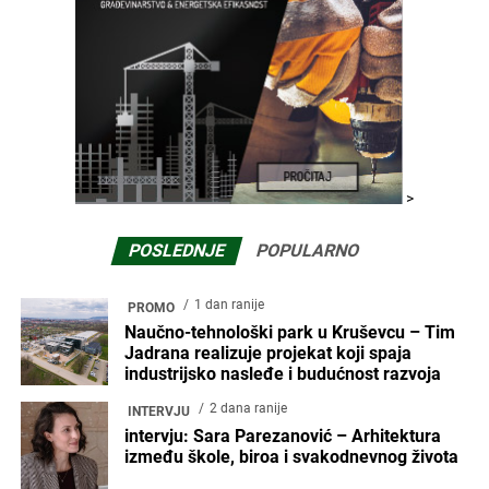
>
POSLEDNJE
POPULARNO
1 dan ranije
PROMO
Naučno-tehnološki park u Kruševcu – Tim
Jadrana realizuje projekat koji spaja
industrijsko nasleđe i budućnost razvoja
2 dana ranije
INTERVJU
intervju: Sara Parezanović – Arhitektura
između škole, biroa i svakodnevnog života