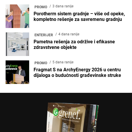
3 dana ranije
PROMO
Porotherm sistem gradnje – više od opeke,
kompletno rešenje za savremenu gradnju
4 dana ranije
ENTERIJER
Pametna rešenja za održive i efikasne
zdravstvene objekte
5 dana ranije
PROMO
Fragmat S na ArchyEnergy 2026 u centru
dijaloga o budućnosti građevinske struke