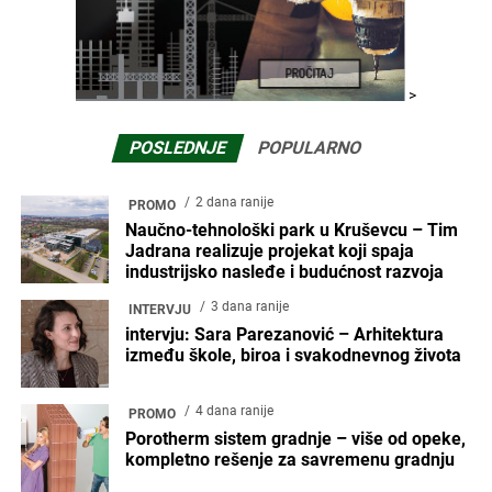
>
POSLEDNJE
POPULARNO
2 dana ranije
PROMO
Naučno-tehnološki park u Kruševcu – Tim
Jadrana realizuje projekat koji spaja
industrijsko nasleđe i budućnost razvoja
3 dana ranije
INTERVJU
intervju: Sara Parezanović – Arhitektura
između škole, biroa i svakodnevnog života
4 dana ranije
PROMO
Porotherm sistem gradnje – više od opeke,
kompletno rešenje za savremenu gradnju