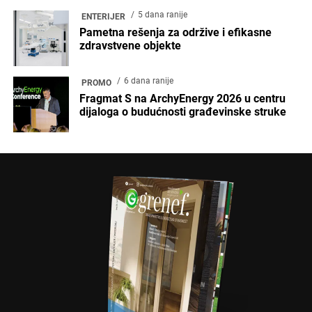
5 dana ranije
ENTERIJER
Pametna rešenja za održive i efikasne
zdravstvene objekte
6 dana ranije
PROMO
Fragmat S na ArchyEnergy 2026 u centru
dijaloga o budućnosti građevinske struke